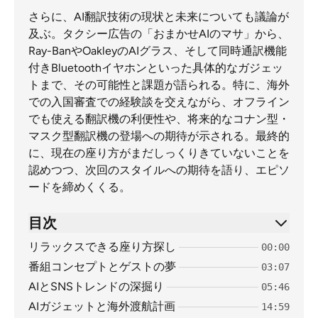
さらに、AI翻訳技術の現状と未来についても議論が
及ぶ。タクシー広告の「おまかせAIのマサ」から、
Ray-BanやOakleyのAIグラス、そして同時通訳機能
付きBluetoothイヤホンといった具体的なガジェッ
トまで、その可能性と課題が語られる。特に、海外
での入国審査での経験談を交えながら、オフライン
でも使える翻訳機の利便性や、将来的なコナン型・
マスク型翻訳機の登場への期待が示される。最終的
に、現在の座り方がまだしっくりきていないことを
認めつつ、次回のスタイルへの期待を語り、エピソ
ードを締めくくる。
目次
リラックスできる座り方探し
00:00
番組コンセプトとゲストの夢
03:07
AIとSNSトレンドの深掘り
05:46
AIガジェットと海外渡航計画
14:59