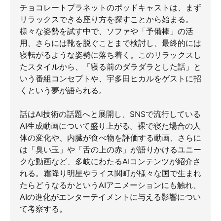
チョコレートプラネットのポッドキャストは、まず
リラックスできる座り方を探すことから始まる。
様々な姿勢を試す中で、ソファや「予備棒」の活
用、さらには靴を脱ぐことまで検討し、最終的には
寝転がるような姿勢に落ち着く。このリラックスし
たスタイルから、「寝る前のダラダラとした話」と
いう番組コンセプトや、宇多田ヒカルをゲストに招
くという夢が語られる。
話はAI技術の話題へと展開し、SNSで流行している
AI生成動画について盛り上がる。裸で寝た場合の人
体の変化や、内臓が食べ物を評価する動画、さらに
は「臭い玉」や「舌の上の赤」が語りかけるユニー
クな動画など、多岐にわたるAIコンテンツが紹介さ
れる。霜降り明星やライス関町が様々な国で生まれ
たらどうなるかというAIアニメーションにも触れ、
AIの進化がエンターテイメントに与える影響につい
て考察する。