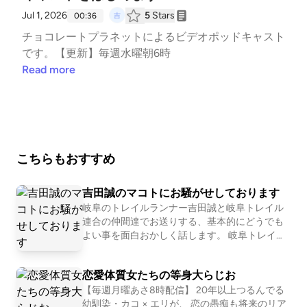
Jul 1, 2026
5
Stars
00:36
チョコレートプラネットによるビデオポッドキャスト
です。【更新】毎週水曜朝6時
Read more
こちらもおすすめ
吉田誠のマコトにお騒がせしております
岐阜のトレイルランナー吉田誠と岐阜トレイル
連合の仲間達でお送りする、基本的にどうでも
よい事を面白おかしく話します。 岐阜トレイル
連合【通称トラクマ】 まこっちゃ(トラ)、坪っ
ち(クマ)のW代表からなるトレイルランニングを
恋愛体質女たちの等身大らじお
中心としたイベントを行いながら、里山活用を
目的とした団体です。 ランニング、ハイキン
【毎週月曜あさ8時配信】 20年以上つるんでる
グ、山登り、登山整備等イベントの御用命お待
幼馴染・カコ × エリが、 恋の愚痴も将来のリア