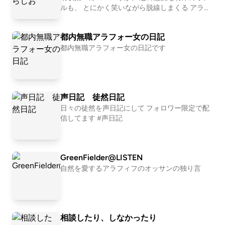
ちしております。 ポッドキャストの書き起こし
ルも、 とにかく笑いながら脱線しまくる アラサ
サービスLISTENはこちら https://listen.style/p/t
ー女子会ポッドキャスト🎙️✨ 友達んちでダラダ
orakuma?8BBBgXmH
ラ飲んで笑ってるみたいな オチのない等身大ト
都内無職アラフォー女の日記
ークをお届け🍻💛 ------------------------------
-------------- 📮 お便りフォーム https://forms.g
都内無職アラフォー女の日記です
le/y3N9bXwSX8xdRk9aA 📧 Gmail tourazi.kako
eri@gmail.com 📱 SNS 🐦 X（Twitter） https://
twitter.com/tourazi_podcast 📸 Instagram http
s://www.instagram.com/tourazi_podcast 🎧LIST
声日記 徒然日記
EN https://listen.style/p/pyl3tf2q?RMAt0wOz
⚠️ 本ポッドキャストはだいぶ偏った個人的主観
日々の徒然を声日記にして フォロワー限定で配
に基づきます笑
信してます #声日記
GreenFielder@LISTEN
自然を愛するアラフィフのオッサンの独り言
相談したり、しなかったり