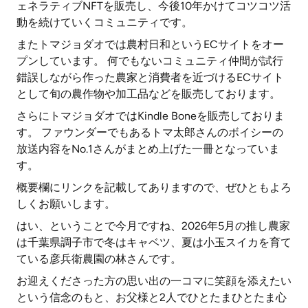
ェネラティブNFTを販売し、今後10年かけてコツコツ活
動を続けていくコミュニティです。
またトマジョダオでは農村日和というECサイトをオー
プンしています。 何でもないコミュニティ仲間が試行
錯誤しながら作った農家と消費者を近づけるECサイト
として旬の農作物や加工品などを販売しております。
さらにトマジョダオではKindle Boneを販売しておりま
す。 ファウンダーでもあるトマ太郎さんのボイシーの
放送内容をNo.1さんがまとめ上げた一冊となっていま
す。
概要欄にリンクを記載してありますので、ぜひともよろ
しくお願いします。
はい、ということで今月ですね、2026年5月の推し農家
は千葉県調子市で冬はキャベツ、夏は小玉スイカを育て
ている彦兵衛農園の林さんです。
お迎えくださった方の思い出の一コマに笑顔を添えたい
という信念のもと、お父様と2人でひとたまひとたま心