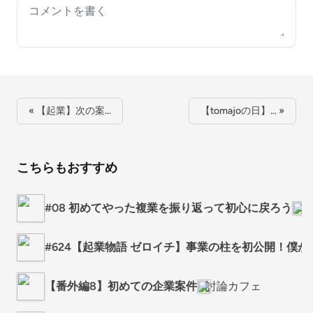
Your comment
« 【起業】次の案…
【tomajoの日】… »
こちらもおすすめ
#08 初めてやった複業を振り返って初心に戻ろう
パ
#624【起業物語 ゼロイチ】事業の柱を初公開！僕
【番外編8】初めての企業案件
討論カフェ