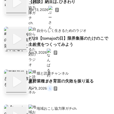
【雑談】納豆は､ひきわり
Apr 13, 2026
自分らしく生きるためのラジオ
#728【tomajoの日】限界集落のたけのこで
土佐煮をつくってみよう
Apr 9, 2026
畑と読書チャンネル
夏野菜種まき育苗の失敗を振り返る
Apr 9, 2026
地域おこし協力隊ガチch.