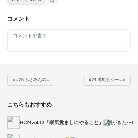
コメント
Your comment
« #76 ふさみんの…
#74 運動会シー… »
こちらもおすすめ
HCMvol.12「眠気覚ましにやること」
朝がきた〜Here 