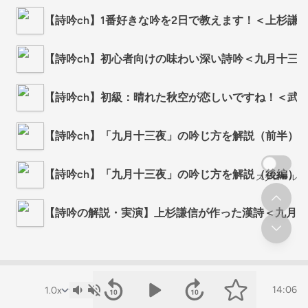
【詩吟ch】1番好きな吟を2日で教えます！＜上杉謙
【詩吟ch】初心者向けの味わい深い詩吟＜九月十三
【詩吟ch】初級：晴れた秋空が恋しいですね！＜武
【詩吟ch】「九月十三夜」の吟じ方を解説（前半）
【詩吟ch】「九月十三夜」の吟じ方を解説（後編）
スクロール
【詩吟の解説・実演】上杉謙信が作った漢詩＜九月十
14:06