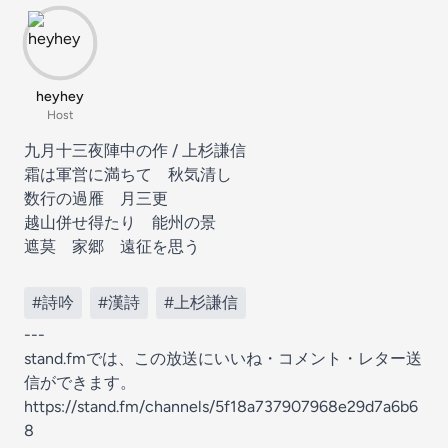
heyhey
Host
九月十三夜陣中の作 / 上杉謙信
霜は軍営に満ちて 秋気清し
数行の過雁 月三更
越山併せ得たり 能州の景
遮莫 家郷 遠征を思う
#詩吟
#漢詩
#上杉謙信
---
stand.fmでは、この放送にいいね・コメント・レター送
信ができます。
https://stand.fm/channels/5f18a737907968e29d7a6b6
8