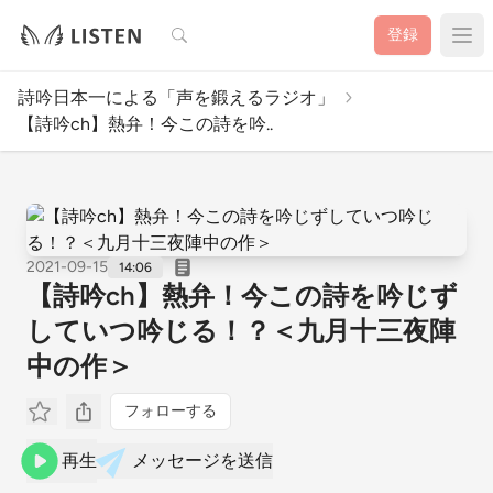
検索
登録
詩吟日本一による「声を鍛えるラジオ」
【詩吟ch】熱弁！今この詩を吟..
2021-09-15
14:06
【詩吟ch】熱弁！今この詩を吟じず
していつ吟じる！？＜九月十三夜陣
中の作＞
フォローする
再生
メッセージを送信