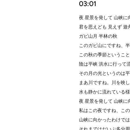
03:01
夜 星景を発して 山峡に
君を思えども 見えず 遊
ガビ山月 半林の秋
このガビ山にですね、半
この秋の季節ということ
陰は平峡 洪水に行って
その月の光というのは平
まあ川ですね。川を映し
水も静かに流れている様
夜 星景を発して 山峡に
私はこの夜ですね、この
山峡に向かったわけでは
それまではだいぶ多分周