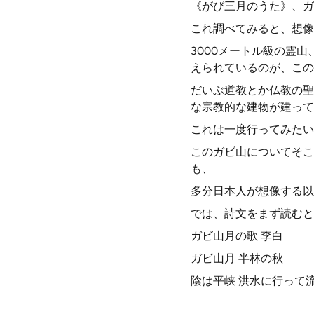
《がび三月のうた》、ガ
これ調べてみると、想像
3000メートル級の霊
えられているのが、この
だいぶ道教とか仏教の聖
な宗教的な建物が建って
これは一度行ってみたい
このガビ山についてそこ
も、
多分日本人が想像する以
では、詩文をまず読むと
ガビ山月の歌 李白
ガビ山月 半林の秋
陰は平峡 洪水に行って