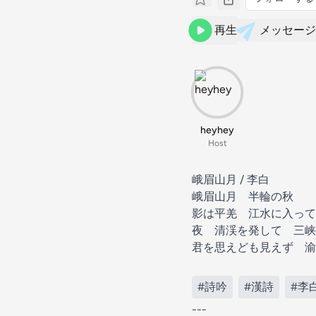
再生
メッセージ
heyhey
Host
峨眉山月 / 李白
峨眉山月 半輪の秋
影は平羌 江水に入って
夜 清渓を発して 三峡
君を思えども見えず 渝
#詩吟
#漢詩
#李
---