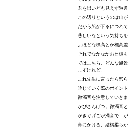
君を思いども見えず遊舟
この辺りというのは山が
だから船が下るにつれて
悲しいなという気持ちを
よほどな標高とか標高差
それでなかなかお日様も
ではこちら、どんな風景
ますけれど。
これ先生に言ったら怒ら
吟じていく際のポイント
微濁音を注意していきま
がびさんげつ。微濁音と
がぎぐげごが濁音で、が
鼻にかける、結構柔らか