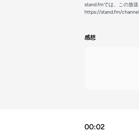
stand.fmでは、こ
https://stand.fm/chan
感想
00:02