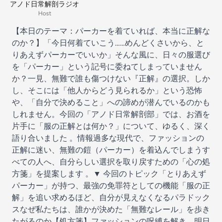
アノド日常解剖ラジオ
Host
【本日のテーマ：パーカーを着ていれば、本当に正解な
のか？】「今日何着ていこう……めんどくさいから、と
りあえずパーカーでいいか」そんな風に、日々の服選び
を「パーカー」という記号に委ねてしまっていません
か？一見、無難で誰も傷つけない『正解』の選択。しか
し、そこには「他人からどう見られるか」という恐怖
や、「自分で決めること」への諦めが潜んでいるのかも
しれません。今回の「アノド日常解剖部」では、お酒を
片手に「服の正解とは何か？」について、ゆるく、深く
語り合いました 。情報過多な現代で、ファッションの
正解に迷い、無難の鎧（パーカー）を着込んでしまうす
べての人へ、自分らしい選択を取り戻すための「心の処
方箋」を提案します 。▼ 今回のトピック「とりあえず
パーカー」が持つ、最強の免罪符としての機能「服の正
解」を追い求めるほど、自分が見えなくなるパラドック
スなぜ私たちは、誰かが決めた「無難なレール」を歩き
たがるのか【処方箋】ファッションの呪縛を解き、明日