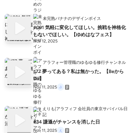
未完熟バナナのデザインボイス
#091 気軽に変化してほしい。挑戦を神格化
しないでほしい。【ゆめはなフェス】
Nov 12, 2025
アラフォー管理職のゆるゆる修行チャンネル
♯77 夢ってある？私は無かった。【Beから
Do】
Nov 11, 2025
えりも|アラフィフ 会社員の東京サバイバル日
記
#34 謙遜がチャンスを消した日
Nov 11, 2025