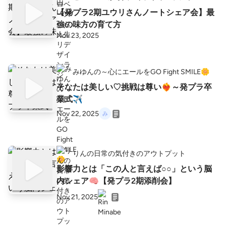
【発プラ2期ユウリさんノートシェア会】最
強の味方の育て方
Nov 23, 2025
みゆんの～心にエールをGO Fight SMILE🌼
そなたは美しい♡挑戦は尊い❤️‍🔥～発プラ卒
業式✈️
Nov 22, 2025
りんの日常の気付きのアウトプット
影響力とは「この人と言えば○○」という脳
内シェア🧠【発プラ2期添削会】
Nov 21, 2025