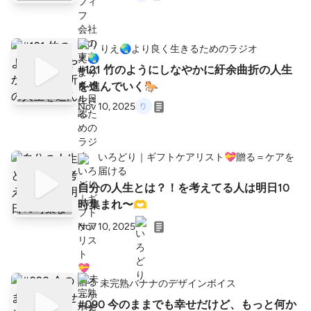
りえ🌏️より良く生きるためのラジオ
#121 竹のようにしなやかに紆余曲折の人生
を進んでいく🐎
Nov 10, 2025
いろどり｜ギフトケアリスト💝贈る＝ケアを
届ける
自分の人生とは？！を考えてる人は明日10
時集まれ〜🫶
Nov 10, 2025
未完熟バナナのデザインボイス
#090 今のままでも幸せだけど、もっと何か