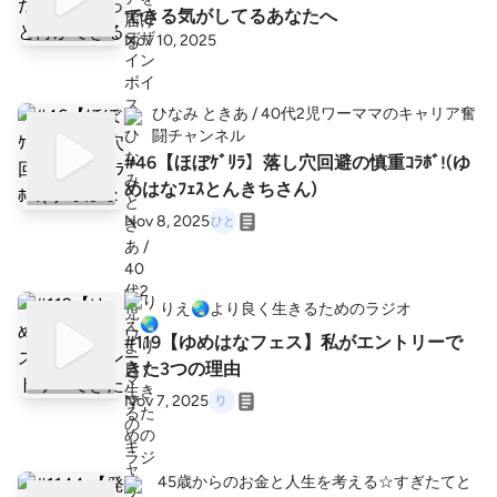
できる気がしてるあなたへ
Nov 10, 2025
ひなみ ときあ / 40代2児ワーママのキャリア奮
闘チャンネル
#46【ほぼｹﾞﾘﾗ】落し穴回避の慎重ｺﾗﾎﾞ!(ゆ
めはなﾌｪｽとんきちさん)
Nov 8, 2025
りえ🌏️より良く生きるためのラジオ
#119【ゆめはなフェス】私がエントリーで
きた3つの理由
Nov 7, 2025
45歳からのお金と人生を考える☆すぎたてと