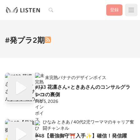
検索
登録
#発プラ2期
未完熟バナナのデザインボイス
#133 花凛さん×ときあさんのコンサルグラ
レコの裏側
Feb 5, 2026
ひなみ ときあ / 40代2児ワーママのキャリア奮
闘チャンネル
#48【最強御守⛩️入手✨️】確信！発信躍