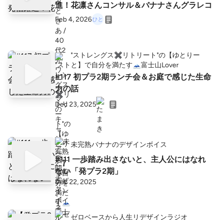
進！花凛さんコンサル＆バナナさんグラレコ
Feb 4, 2026
"ストレングス✖️リトリート"の【ゆとりー
と】で自分を満たす🗻富士山Lover
#117 初プラ2期ランチ会＆お庭で感じた生命
力の話
Dec 23, 2025
未完熟バナナのデザインボイス
#111 一歩踏み出さないと、主人公にはなれ
ない「発プラ2期」
Dec 22, 2025
ゼロベースから人生リデザインラジオ