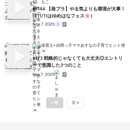
もこ
#1144 【発プラ】やる気よりも環境が大事！
（11/11はゆめはなフェス🌸）
Nov 7, 2025
保育士×自閉っ子ママあすなの子育てヒント便
💌
#173 戦略的じゃなくても大丈夫◎エントリ
ーで意識した3つのこと
Nov 7, 2025
« 前
次 »