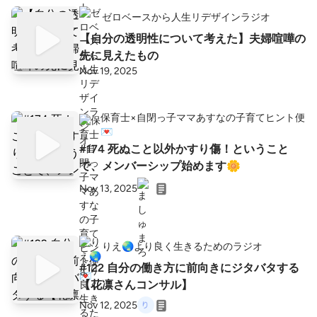
ゼロベースから人生リデザインラジオ
【自分の透明性について考えた】夫婦喧嘩の
先に見えたもの
Nov 19, 2025
保育士×自閉っ子ママあすなの子育てヒント便
💌
#174 死ぬこと以外かすり傷！ということ
で、メンバーシップ始めます🌼
Nov 13, 2025
りえ🌏️より良く生きるためのラジオ
#122 自分の働き方に前向きにジタバタする
【花凛さんコンサル】
Nov 12, 2025