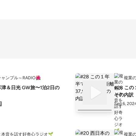
ャンプル～RADIO🌺
複業
津＆日光 GW旅〜1泊2日の
#28 こ
その内訳
Sep 6, 202
と本音を話す好奇心ラジオ🌱
複業