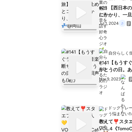
#23 【西日
にかかり、一旦
Jul 1, 2024
自分らしく
#141【もう
がとうの日。あ
Mar 9, 2023
ドッグトレー
う悩まない‼
教えて❣️スタ
VOL.4《Tomo