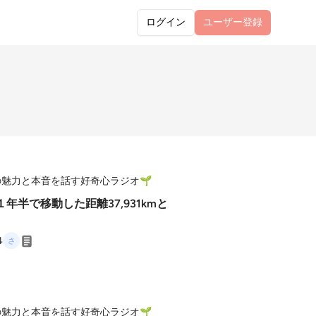
ログイン
ユーザー
登録
の魅力と本音を話す好奇心ラジオ🌱
の１年半で移動した距離37,931kmと
4
の魅力と本音を話す好奇心ラジオ🌱