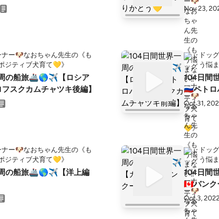
Nov 23, 20
ナー🐶なおちゃん先生の《も
ドッグ
️ポジティブ犬育て💛》
う悩ま
一周の船旅🚢🌎✈【ロシア
104日間
ブロフスクカムチャツキ後編】
🇷🇺ペ
Oct 31, 20
ナー🐶なおちゃん先生の《も
ドッグ
️ポジティブ犬育て💛》
う悩ま
一周の船旅🚢🌎✈【洋上編
104日間
🇨🇦バ
Oct 3, 202