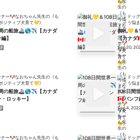
ナー🐶なおちゃん先生の《も
ドッグ
️ポジティブ犬育て💛》
う悩ま
一周の船旅🚢🌎✈【カナダ
御礼💛＆
ー編】
【カナダ
Sep 20, 20
ナー🐶なおちゃん先生の《も
ドッグ
️ポジティブ犬育て💛》
う悩ま
一周の船旅🚢🌎✈【カナダ
108日間
アン・ロッキー】
🇨🇦バン
Sep 4, 202
ナー🐶なおちゃん先生の《も
ドッグ