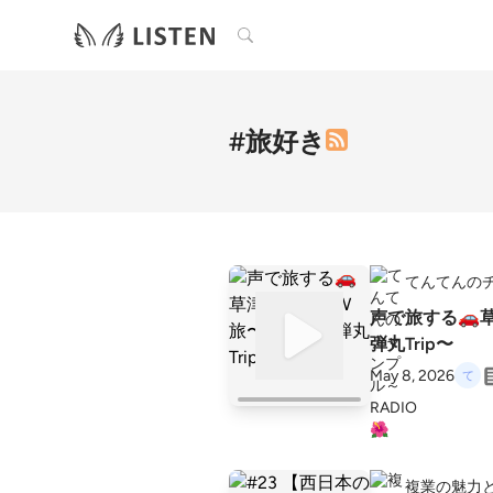
検索
#旅好き
てんてんのチ
声で旅する🚗草
弾丸Trip〜
May 8, 2026
複業の魅力