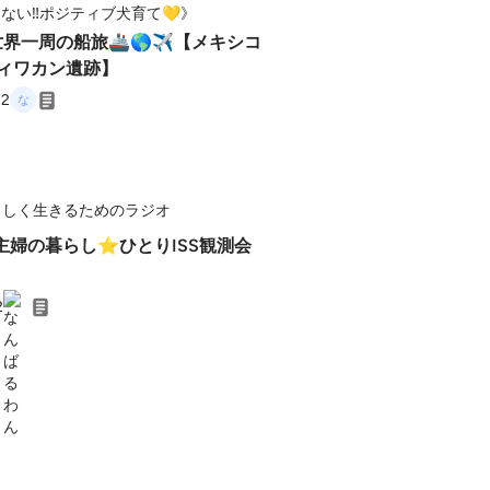
ない‼️ポジティブ犬育て💛》
世界一周の船旅🚢🌎✈【メキシコ
オティワカン遺跡】
22
らしく生きるためのラジオ
業主婦の暮らし⭐︎ひとりISS観測会
2