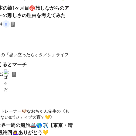
日本の旅1ヶ月目㊗️旅しながらのア
トの難しさの理由を考えてみた
24
おの「思い立ったらオタメシ」ライフ
くるとマーチ
22
トレーナー🐶なおちゃん先生の《も
ない‼️ポジティブ犬育て💛》
世界一周の船旅🚢🌎✈【東京・晴
終回🙇‍♀️ありがとう💛