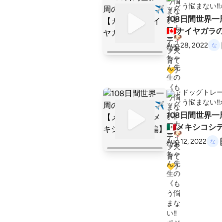
う悩まない‼
108日間世界
🇨🇦ナイヤガラ
Aug 28, 2022
ドッグトレー
う悩まない‼
108日間世界
🇲🇽メキシコ
Aug 12, 2022