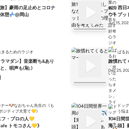
本の旅】豪雨の足止めとコロナ
#20 西
休憩💤@岡山
ウトプッ
Jun 15, 20
生きるためのラジオ
ぱる
すぐラマダン】音楽断ち&あり
旅慣れて
と、唄声も(恥;)
Dec 25, 20
ナー🐶なおちゃん先生の《も
ドッグ
️ポジティブ犬育て💛》
う悩ま
エフ・プロの人💛
104日間
Cafe トモコさん💛》
海ふ頭】最