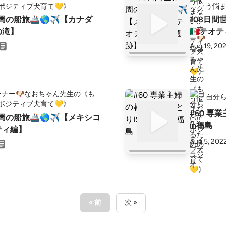
️ポジティブ犬育て💛》
う悩ま
一周の船旅🚢🌎✈【カナダ
108日間
の滝】
🇲🇽テ
Aug 19, 20
ナー🐶なおちゃん先生の《も
自分
️ポジティブ犬育て💛》
#60 専
一周の船旅🚢🌎✈【メキシコ
in福島
シティ編】
Aug 5, 202
« 前
次 »