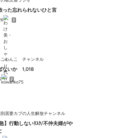
りの取次屋ラジオ
放った忘れられないひと言
26
んこわんこ チャンネル
ないか 1,018
5
的別居妻カブの人生解放チャンネル
救急】行動しないﾘｽｸ/不仲夫婦がや
と