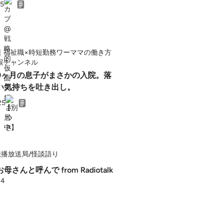
25
｜福祉職×時短勤務ワーママの働き方
誤チャンネル
後9ヶ月の息子がまさかの入院。落
い気持ちを吐き出し。
25
播放送局/怪談語り
さんと呼んで from Radiotalk
24