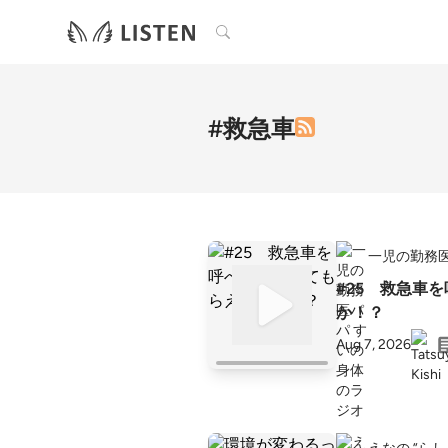
検索
#救急車
一児の勤務
#25 救急車
か！？
Aug 7, 2026