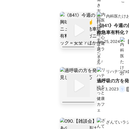
内科医たけ
《841》今週
救急車有料化？
Jan 25, 2024
リハテツの
過呼吸の方を発
Dec 3, 2023
ざんていラ