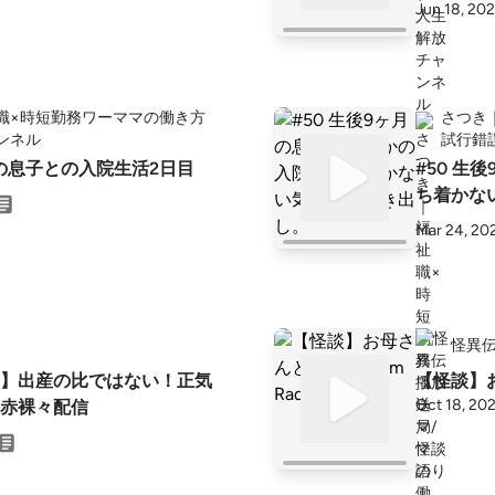
Jun 18, 20
職×時短勤務ワーママの働き方
さつき
ンネル
試行錯
月の息子との入院生活2日目
#50 生
ち着かな
Mar 24, 20
怪異伝
】出産の比ではない！正気
【怪談】お母
Oct 18, 20
赤裸々配信