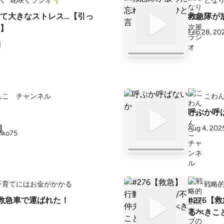
く” 花咲くラジオ🌱
とな
て大きなストレス…【引っ
救急隊が
】
Feb 28, 20
んこ チャンネル
こわ
呼ぶか呼ば
Aug 4, 202
子育てにはお金がかかる
戦略
が救急車で運ばれた！
#276【
るべきこ