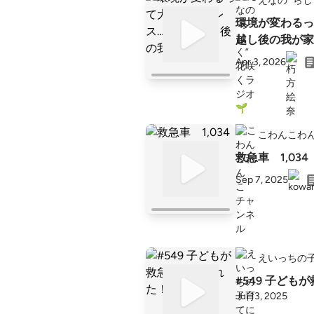
えなの ”らし
環境が変わるっ
越し後の我が家
Apr 3, 2026
こわんこわ
救急車 1,034
Sep 7, 2025
えいっちの
#549 子ども
Jul 13, 2025