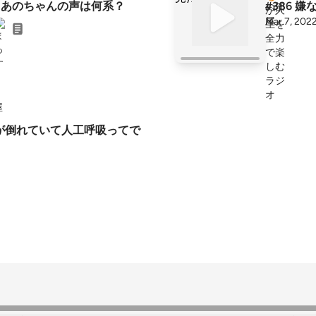
会】あのちゃんの声は何系？
#386 
Mar 7, 202
屋
人が倒れていて人工呼吸ってで