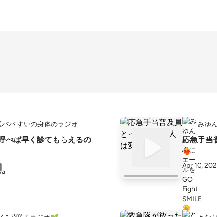
医パパ すいの身体のラジオ
みゆん
を呼べば早く診てもらえるの
応急手当
❤️‍🔥
Apr 10, 20