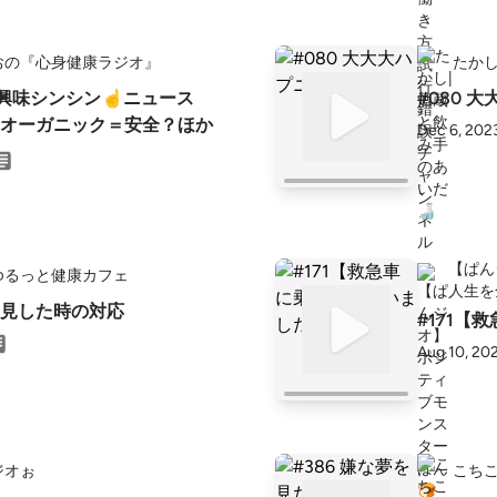
おの『心身健康ラジオ』
たかし
の興味シンシン☝️ニュース
#080 
オーガニック＝安全？ほか
Dec 6, 202
【ぱん
ゆるっと健康カフェ
人生を
見した時の対応
#171【
Aug 10, 20
ジオぉ
こち