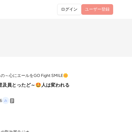
ログイン
ユーザー
登録
の～心にエールをGO Fight SMILE🌼
普及員とったど～🤩人は変われる
26