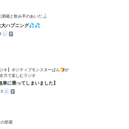
|酒蔵と飲み手のあいだ🍶
大大大ハプニング💦💦
3
ジオ】ポジティブモンスターぱん🍞が
全力で楽しむラジオ
救急車に乗ってしまいました】
23
この部屋