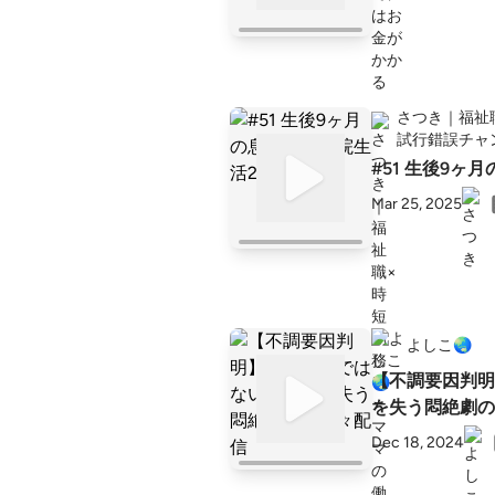
さつき｜福祉
試行錯誤チャ
#51 生後9ヶ
Mar 25, 2025
よしこ🌏
【不調要因判明
を失う悶絶劇の
Dec 18, 2024