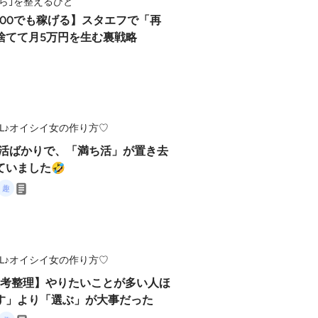
から｣を整えるひと
100でも稼げる】スタエフで「再
捨てて月5万円を生む裏戦略
L♪オイシイ女の作り方♡
積み活ばかりで、「満ち活」が置き去
ていました🤣
L♪オイシイ女の作り方♡
【思考整理】やりたいことが多い人ほ
す」より「選ぶ」が大事だった