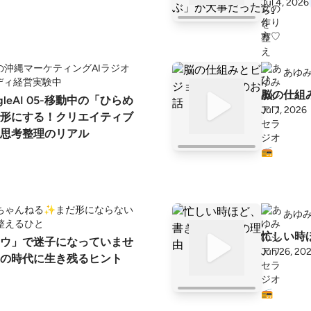
Jul 4, 2026
の沖縄マーケティングAIラジオ
あゆみ
ディ経営実験中
脳の仕組
ogleAI 05-移動中の「ひらめ
Jul 1, 2026
形にする！クリエイティブ
思考整理のリアル
ちゃんねる✨️まだ形にならない
あゆみ
整えるひと
忙しい時
ウ」で迷子になっていませ
Jun 26, 20
の時代に生き残るヒント