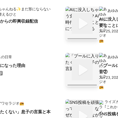
ちゃんねる✨️まだ形にならない
あゆみ
整えるひと
AIに没
からの即興収録配信
要なこと
Jun 25, 20
スの日常
あゆみ
になった理由
「プール
音②
Jun 23, 20
ライズ
ワセラジオ📻
｢これ
たくない」息子の言葉と本
SNS投