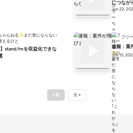
につなが
Jun 22, 20
ちゃんねる✨️まだ形にならない
フリ
整えるひと
速報：案
stand.fmを収益化できな
Jun 15, 20
選
« 前
次 »