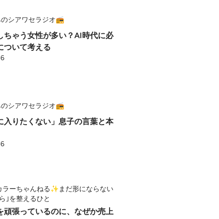
のシアワセラジオ📻
入しちゃう女性が多い？AI時代に必
について考える
26
のシアワセラジオ📻
に入りたくない」息子の言葉と本
26
カラーちゃんねる✨️まだ形にならない
から｣を整えるひと
稿を頑張っているのに、なぜか売上