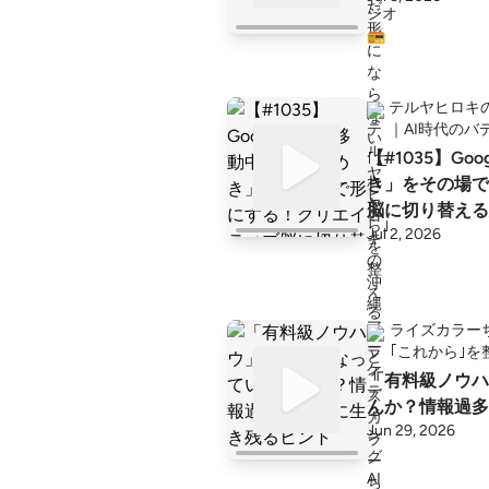
テルヤヒロキ
｜AI時代のバ
【#1035】Go
き」をその場で
脳に切り替える
Jul 2, 2026
ライズカラー
｢これから｣を
「有料級ノウハ
んか？情報過多
Jun 29, 2026