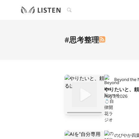
検索
#思考整理
Beyond t
やりたいと、頼
Aug 3, 2026
のびやか四