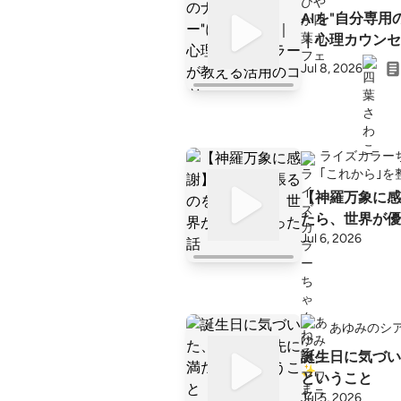
AIを"自分専
｜心理カウンセ
Jul 8, 2026
ライズカラー
｢これから｣を
【神羅万象に感
たら、世界が優
Jul 6, 2026
あゆみのシア
誕生日に気づい
ということ
Jul 5, 2026