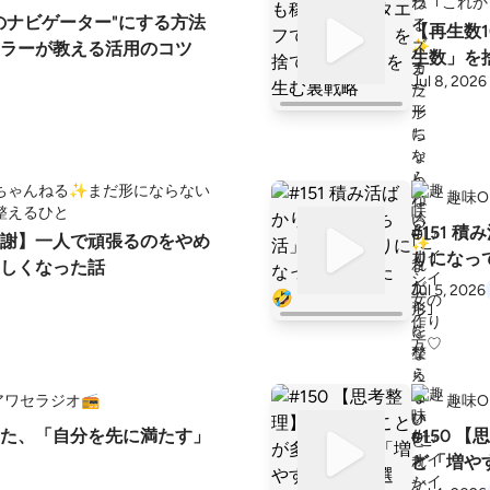
｢これ
用のナビゲーター"にする方法
【再生数
ラーが教える活用のコツ
生数」を
Jul 8, 2026
ちゃんねる✨️まだ形にならない
趣味O
整えるひと
#151 
謝】一人で頑張るのをやめ
りになっ
しくなった話
Jul 5, 2026
ワセラジオ📻
趣味O
た、「自分を先に満たす」
#150 
ど「増や