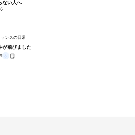
らない人へ
26
ーランスの日常
件が飛びました
26