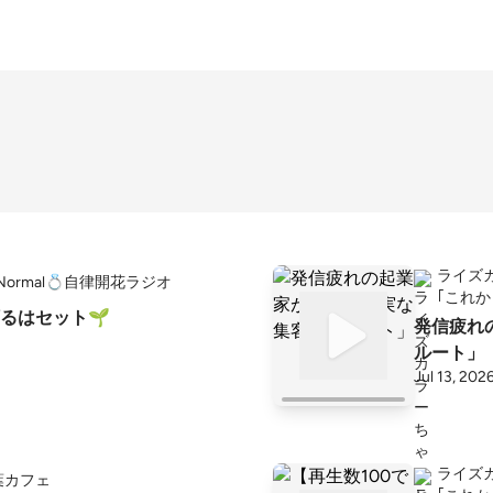
ライズ
he Normal💍自律開花ラジオ
｢これ
るはセット🌱
発信疲れ
ルート」
Jul 13, 202
ライズ
葉カフェ