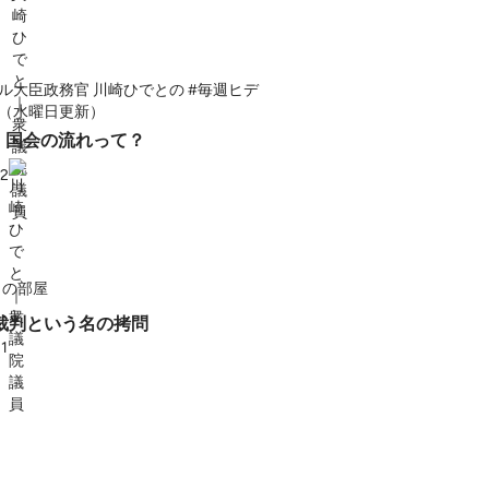
ル大臣政務官 川崎ひでとの #毎週ヒデ
（水曜日更新）
面】国会の流れって？
22
この部屋
明裁判という名の拷問
21