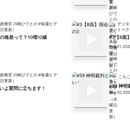
政務官 川崎ひでとの #毎週ヒデ
デジタ
日更新）
トーク
の格差って？10増10減
#3【B
Feb 21, 20
政務官 川崎ひでとの #毎週ヒデ
こち
日更新）
#59 神
よいよ質問に立ちます！
Mar 10, 20