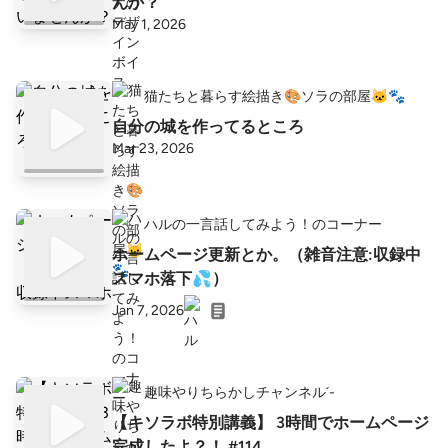
んか？
May 1, 2026
猫たちと暮らす絵描き🎨ソラの部屋🐱🐾
自分の城を作ってるところ
Mar 23, 2026
ハルの一言話してみよう！のコーナー
ホームページ更新とか。（雑音注意:収録中
スマホ落下💦）
Jan 7, 2026
趣味やりちらかしチャンネル´-
【キソラボ特別講義】 3時間でホームページ
完成したよ？！ #114