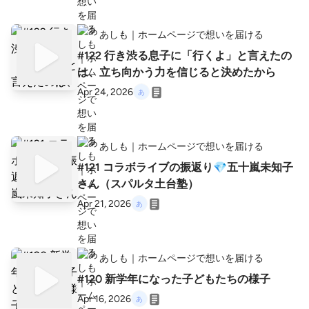
けど、 諦めそうになってるママの こんなお悩
みに ホームページ制作で寄り添います☺️ ホー
あしも｜ホームページで想いを届ける
ムページ制作って 敷居が高いと感じていませ
んか？ でも大丈夫！ 私の使用するツール・St
#122 行き渋る息子に「行くよ」と言えたの
udioは ・無料ですぐに使える ・ご自身で更新
は、立ち向かう力を信じると決めたから
できる 初心者にとっても 使いやすいツールで
す☺️ また、ホームページは 情報の流れてしま
Apr 24, 2026
うSNSと違い、 ・伝えたい情報をピン留めで
きる ・相手に的確に情報を届けられる 事業を
していない方でも あるととっても便利！ -----
---------- ☺️お問合せフォーム https://ashimo
あしも｜ホームページで想いを届ける
-design.studio.site/#contact https://listen.styl
#121 コラボライブの振返り💎五十嵐未知子
e/p/ashimomomo?H5bF7fNO
さん（スパルタ土台塾）
Apr 21, 2026
あしも｜ホームページで想いを届ける
#120 新学年になった子どもたちの様子
Apr 16, 2026