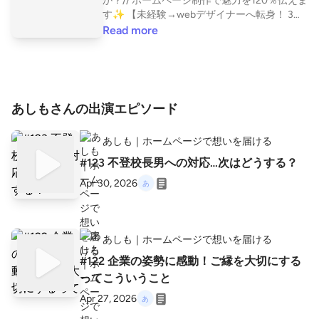
か？// ホームページ制作で魅力を120％伝えま
す✨ 【未経験→webデザイナーへ転身！ 3兄
弟育児中フリーランスママ】 プログラミング
Read more
言語を使わない、初心者にやさしいホームペ
ージ制作をしています✨ 👦子どもについて
長男(中1) 小4から不登校、発達凸凹あり 次男
(小5)行き渋り改善、たまに別室登校、発達凸
凹あり 三男(小1)行き渋り改善 ☺️私のホームペ
あしもさんの出演エピソード
ージ https://ashimo-design.studio.site/ ☺️ア
メブロ https://ameblo.jp/ashimomomo/ ☺️お
あしも｜ホームページで想いを届ける
問合せはこちら https://ashimo-design.studio.
site/#contact ☺️公式LINE ※お問合せはこちら
#123 不登校長男への対応…次はどうする？
からもお受けしています！ https://lin.ee/tkP9j
Apr 30, 2026
vH 💎ココナラでプラチナﾗﾝｸ1年継続✨（最
上位ﾗﾝｸ） 💎納品件数100件以上(修正案件含
めて) 良い商品があっても それを伝えていか
ないと認知されません。 それを必要としてい
あしも｜ホームページで想いを届ける
る人が どこかにいても、届きません。 それっ
て、とても勿体ないことですよね。 ✅SNSで
#122 企業の姿勢に感動！ご縁を大切にする
発信しているけど反応がない… ✅これから自
ってこういうこと
分のサービスを開始する ✅自分のサービスや
Apr 27, 2026
想いを必要な人に届けたい ✅自分の商品を沢
山の人に知って欲しい 今の働き方を変えたい