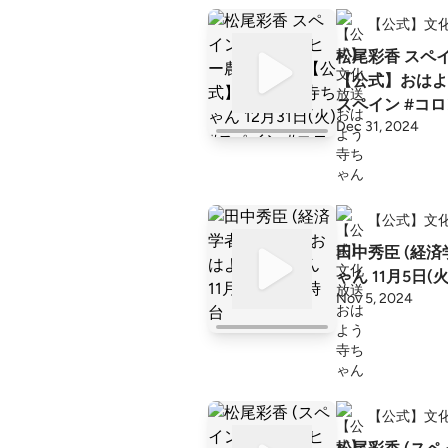
【公式】文
松尾彩香 スペ
【公式】おはよう
スペイン #コロ
Dec 31, 2024
民政策
【公式】文
田中秀臣 (経
ゃん 11月5日
Nov 5, 2024
【公式】文