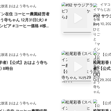
イマコ
化放送 おはよう寺ちゃん
らじお
イン在住 コーヒー農園経営者
#92 サ
寺ちゃん 12月31日(火) #
Dec 10, 20
ンビア #コーヒー価格 #移
化放送 おはよう寺ちゃん
【公
済学者)【公式】おはよう寺ち
松尾彩香 
(火) 8時台
者)【公式
(火)
Oct 29, 20
化放送 おはよう寺ちゃん
【公