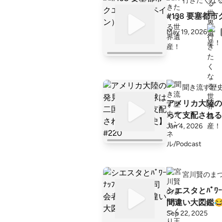
行きたくな
#138 要塞都
May 19, 2026
聞き流す歴史チ
アメリカ大陸の
って支配される
Jan 4, 2026
宮川賢のま
シエスタとﾊﾟﾜ
間違い大図鑑
Sep 22, 2025