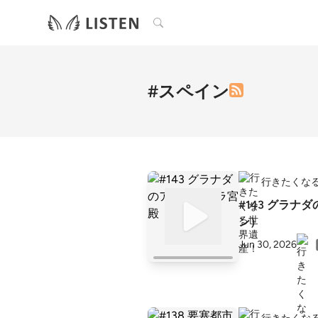
検索
#スペイン
行きたくな
#143 グラ
ン）
Jun 30, 2026