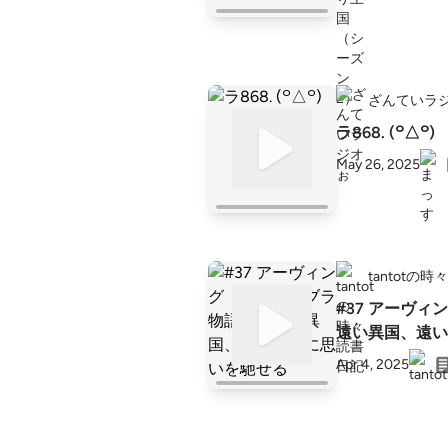
ざんていラ
ラ868. (꒪△꒪)
May 26, 2025
tantotの
#37 アーヴ
遠い異国、遠い
Apr 4, 2025