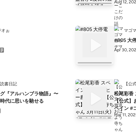
Aug 12, 20
ジオぉ
マゴ
#805 大
Apr 30, 20
時々読書日記
【公
ィング『アルハンブラ物語』〜
松尾彩香
時代に思いを馳せる
【公式】お
ペイン #
Mar 11, 202
政策