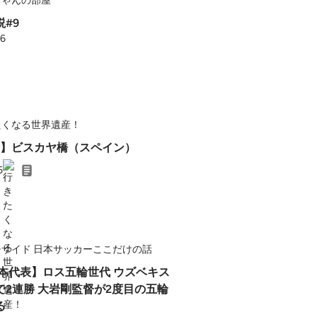
ちゃんの部屋
#9
26
たくなる世界遺産！
8回】ビスカヤ橋（スペイン）
5
チサイド 日本サッカーここだけの話
日本代表】ロス五輪世代 ウズベキス
で2連勝 大岩剛監督が2度目の五輪
る