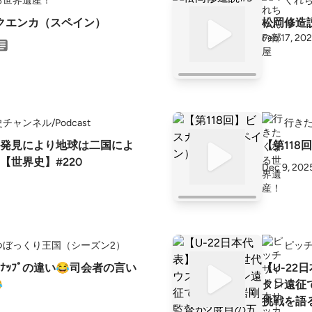
る世界遺産！
くれ
市クエンカ（スペイン）
松岡修造説
Feb 17, 20
ャンネル/Podcast
行き
発見により地球は二国によ
【第11
【世界史】#220
Dec 9, 202
つぼっくり王国（シーズン2）
ピッ
ｰﾅｯﾌﾟの違い😂司会者の言い
【U-22

タン遠征
挑戦を語