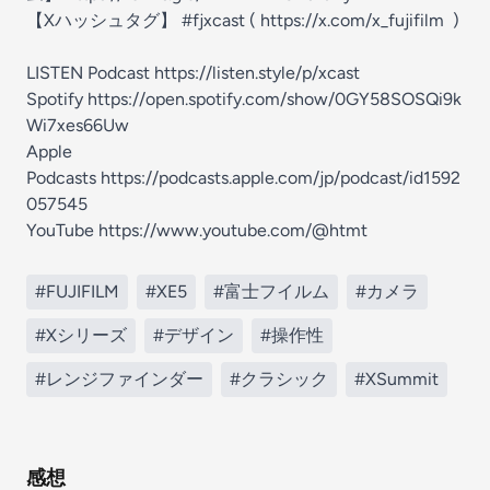
【Xハッシュタグ】 #fjxcast (
https://x.com/x_fujifilm
)
LISTEN Podcast
https://listen.style/p/xcast
Spotify
https://open.spotify.com/show/0GY58SOSQi9k
Wi7xes66Uw
Apple
Podcasts
https://podcasts.apple.com/jp/podcast/id1592
057545
YouTube
https://www.youtube.com/@htmt
#FUJIFILM
#XE5
#富士フイルム
#カメラ
#Xシリーズ
#デザイン
#操作性
#レンジファインダー
#クラシック
#XSummit
感想