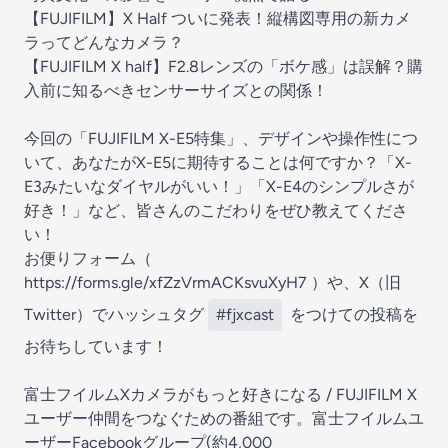
【FUJIFILM】X Half ついに発表！縦構図専用の新カメ
ラってどんなカメラ？
【FUJIFILM X half】F2.8レンズの「ボケ感」は誤解？購
入前に知るべきセンサーサイズとの関係！
今回の「FUJIFILM X-E5特集」、デザインや操作性につ
いて、あなたがX-E5に期待することは何ですか？「X-
E3みたいなダイヤルがいい！」「X-E4のシンプルさが
好き！」など、皆さんのこだわりをぜひ教えてくださ
い！
お便りフォーム（
https://forms.gle/xfZzVrmACKsvuXyH7
）や、X（旧
Twitter）でハッシュタグ
#fjxcast
をつけての投稿を
お待ちしています！
富士フイルムXカメラがもっと好きになる / FUJIFILM X
ユーザー仲間をつなぐための番組です。富士フイルムユ
ーザーFacebookグループ(約4,000