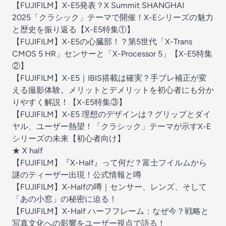
【FUJIFILM】X-E5発表？X Summit SHANGHAI
2025「クラシック」テーマで開催！X-Eシリーズの魅力
と歴史を振り返る【X-E5特集①】
【FUJIFILM】X-E5の心臓部！？第5世代「X-Trans
CMOS 5 HR」センサーと「X-Processor 5」【X-E5特集
②】
【FUJIFILM】X-E5｜IBIS搭載は確実？手ブレ補正が変
える撮影体験。メリットとデメリットを初心者にも分か
りやすく解説！【X-E5特集③】
【FUJIFILM】X-E5 理想のデザインは？グリップとダイ
ヤル、ユーザー熱望！「クラシック」テーマが示すX-E
シリーズの未来【初心者向け】
★ X half
【FUJIFILM】『X-Half』って何だ？富士フイルムから
謎のティーザー出現！公式情報と噂
【FUJIFILM】X-Halfの噂｜センサー、レンズ、そして
「あの小窓」の秘密に迫る！
【FUJIFILM】X-Half ハーフフレーム：なぜ今？戦略と
写真文化への影響をユーザー視点で語る！