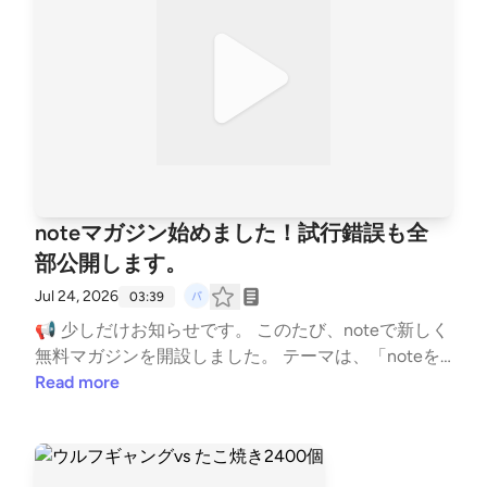
た出来事、次回に続きます。 #会社員を辞めた理由 #
退職 #転職 #ワークライフバランス #令和 #体験談 #n
ote --- stand.fmでは、この放送にいいね・コメン
ト・レター送信ができます。 https://stand.fm/chann
els/6a1e76d66eae39fcf565a6c4
noteマガジン始めました！試行錯誤も全
部公開します。
Jul 24, 2026
03:39
📢 少しだけお知らせです。 このたび、noteで新しく
無料マガジンを開設しました。 テーマは、「noteを
ゼロから育てていく試行錯誤の記録」。 うまくいっ
Read more
たことだけでなく、失敗や迷いも含めて、そのまま発
信していこうと思っています。 もちろん、これまで
どおり日々のエッセイも続けていきます。 📖 マガジ
ンはプロフィールのnoteから無料で読めます。 よか