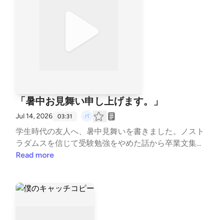
39fcf565a6c4
「暑中お見舞い申し上げます。」
Jul 14, 2026
03:31
学生時代の友人へ、暑中見舞いを書きました。ノスト
ラダムスを信じて受験勉強をやめた話から卒業文集ま
で…。ゆる〜く聴いて貰えたら嬉しいです。 #note #
Read more
エッセイ #暑中見舞い #青春 #高校時代 #友達 #思い
出 #学生時代 --- stand.fmでは、この放送にいいね・
コメント・レター送信ができます。 https://stand.fm/
channels/6a1e76d66eae39fcf565a6c4