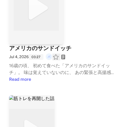
アメリカのサンドイッチ
Jul 4, 2026
03:27
16歳の頃、 初めて食べた「アメリカのサンドイッ
チ」。 味は覚えていないのに、 あの緊張と高揚感だ
けは、 今もはっきり残っている。 便利になった今だ
Read more
からこそ、 思い出すドキドキの話です。 #エッセイ #
青春 #日常 #思い出 #サブウェイ --- stand.fmでは、
この放送にいいね・コメント・レター送信ができま
す。 https://stand.fm/channels/6a1e76d66eae39fcf5
65a6c4