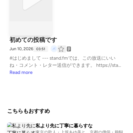
初めての投稿です
Jun 10, 2026
03:51
#はじめまして --- stand.fmでは、この放送にいい
ね・コメント・レター送信ができます。 https://stan
d.fm/channels/6a1e76d66eae39fcf565a6c4
Read more
こちらもおすすめ
私より先に丁寧に暮らすな
東京の歌人・上坂あゆ美と、京都の僧侶・鵜飼