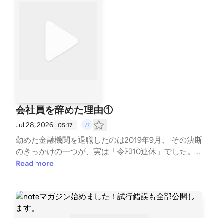
働けないことに、少しずつ窮屈さを感じるようになっ
ていきました。 次回、いよいよ退職を決断した最後
のきっかけについて書きます。 #会社員を辞めた理由
#家族との時間 #働き方 #介護 #退職 #体験談 #note -
-- stand.fmでは、この放送にいいね・コメント・レタ
ー送信ができます。 https://stand.fm/channels/6a1e7
6d66eae39fcf565a6c4
会社員を辞めた理由①
Jul 28, 2026
05:17
勤めた金融機関を退職したのは2019年9月。 その決断
のきっかけの一つが、実は「令和10連休」でした。
家族との楽しい時間のはずが、高速は大渋滞、ホテル
Read more
は満室、アトラクションは長蛇の列。 充実感より疲
労感が残ったあの休みから、「お金」より「時間の自
由」に価値を感じるようになった、そんな話です。 3
8歳、これからの人生をどう選ぶか。 退職を後押しし