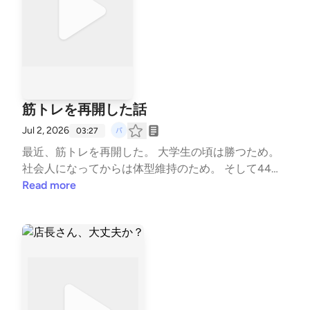
筋トレを再開した話
Jul 2, 2026
03:27
最近、筋トレを再開した。 大学生の頃は勝つため。
社会人になってからは体型維持のため。 そして44歳
の今は、 健康でいるため。 筋トレの内容は昔より軽
Read more
くなったけど、 目的はこれまでで一番大切なものに
なった気がしている。 #エッセイ #筋トレ #健康 --- s
tand.fmでは、この放送にいいね・コメント・レター
送信ができます。 https://stand.fm/channels/6a1e76d
66eae39fcf565a6c4