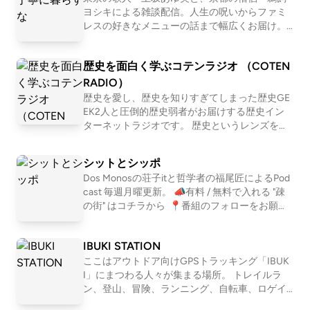
ヨシキによる雑談配信。人生の呪いからファミ
レスの好きなメニューの話まで幅広くお届け。
【初めての方におすすめ回】 #30 お菓子が人間
だったら誰と付き合いたいか真剣に考える http
歴史を面白く学ぶコテンラジオ （COTEN
s://open.spotify.com/episode/751EzuNXjpgP2i5
3P7OtX7?si=XxN2eddURsas_JWE6KFu-A #163
RADIO）
恋愛ってマーージでクソだと思っている人の話
歴史を愛し、歴史を知りすぎてしまった歴史GE
https://open.spotify.com/episode/1WgeglhRT5
EK2人と圧倒的歴史弱者がお届けする歴史イン
GQfqzkBO2bNF?si=1l0b2OBlTJq 📩おたより宛
ターネットラジオです。 歴史というレンズを通
先 https://forms.gle/E6oFMLDcrJhUH2g57 番
して「人間とは何か」「私たち現代人の抱える
組公式SNS https://x.com/yori_suna （インス
悩み」「世の中の流れ」を痛快に読み解いてい
シットとシッポ
タもある） 🚗🚥番組公式コミュニティ http
く！？ 笑いあり、涙ありの新感覚・歴史キュレ
s://rooom.listen.style/p/ 📨その他、番組へのお
Dos Monosの荘子itと哲学者の福尾匠によるPod
ーションプログラム！ ☆Apple &amp; Spotify Po
問い合わせはコチラまで yorisuna24@gmail.co
cast 毎週月曜更新。 📣有料 / 無料で入れる "疎
dcast 部門別ランキング１位獲得！ ☆ジャパン
m
の街" はコチラから ⁠ 📍番組のフォローをお願い
ポッドキャストアワード2019 大賞&amp;Spotify
します https://linktr.ee/shitshippo 📍X シットと
賞 ダブル受賞！ ※正式名称は「古典ラジオ」で
シッポ @shitshippo 荘子it @ZoZhit 福尾匠 @tw
はなく「コテンラジオ」です ーーー COTEN RA
IBUKI STATION
eetingtakumi 📩シットとシッポへの問い合わせ
DIO is an entertainment radio talk program for hi
はコチラ
ここはアウトドア向けGPSトラッキング「IBUK
story , published by the crazy history geeks grou
I」にまつわる人々が集まる場所。 トレイルラ
p "COTEN" in Japan. ☆Apple &amp; Spotify Podc
ン、登山、冒険、ランニング、自転車、ロゲイ
ast in Japan category ranking No.1 ! ☆Japan Pod
ニング、、 スタイルは数あれど、共通している
cast Awards 2019 Grand prize and Spotify prize !