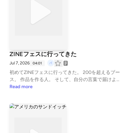
ZINEフェスに行ってきた
Jul 7, 2026
04:01
初めてZINEフェスに行ってきた。 200を超えるブー
ス。 作品を作る人。 そして、自分の言葉で届けよう
とする人。 あの熱気を見て、 「作品は待っているだ
Read more
けでは届かない」 という当たり前のことを改めて感
じた。 今年中に一冊、作ってみたい。 #ZINE #エッ
セイ #note #ZINEフェス --- stand.fmでは、この放送
にいいね・コメント・レター送信ができます。 http
s://stand.fm/channels/6a1e76d66eae39fcf565a6c4