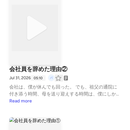
き方や人生を考えるきっかけになれば……いや、なら
んか（笑）。 でも、ほんの少しでも、立ち止まって
自分の人生を考える時間になれば嬉しいです。 第1
回・第2回も配信していますので、あわせてお聴きい
ただけると嬉しいです。 #会社員 #退職 #働き方 #人
生 #価値観 #キャリア #自己紹介 #ライフスタイル --
- stand.fmでは、この放送にいいね・コメント・レタ
ー送信ができます。 https://stand.fm/channels/6a1e7
6d66eae39fcf565a6c4
会社員を辞めた理由②
Jul 31, 2026
05:10
会社は、僕が休んでも回った。 でも、祖父の通院に
付き添う時間、母を送り迎えする時間は、僕にしか過
ごせない時間でした。 退職を決めた、もう一つの理
Read more
由。 それは「家で仕事をしてもいいですか」という
相談に、上司から返ってきた「できない」という答え
でした。 会社の判断は間違っていなかったと思いま
す。 でも、決められた時間・決められた場所でしか