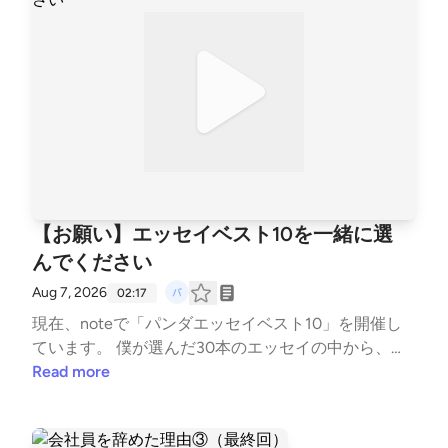
【お願い】エッセイベスト10を一緒に選
んでください
Aug 7, 2026
02:17
現在、noteで「パンダエッセイベスト10」を開催し
ています。 僕が選んだ30本のエッセイの中から、
「この作品が好きだった」 「印象に残っている」 と
Read more
いう記事を教えていただき、初めてパンダのnoteに
来てくださる方へのおすすめ作品集を、皆さんと一緒
に作りたいと思っています。 参加は簡単です。 放送