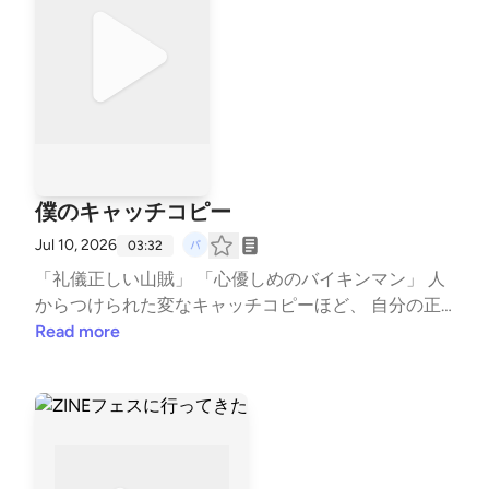
僕のキャッチコピー
Jul 10, 2026
03:32
「礼儀正しい山賊」 「心優しめのバイキンマン」 人
からつけられた変なキャッチコピーほど、 自分の正
体をちゃんと映していたりする。 褒め言葉かどうか
Read more
分からないのに、 なぜか少しうれしい。 #自己紹
介 #キャッチコピー #山賊 #バイキンマン --- s
tand.fmでは、この放送にいいね・コメント・レター
送信ができます。 https://stand.fm/channels/6a1e76d
66eae39fcf565a6c4