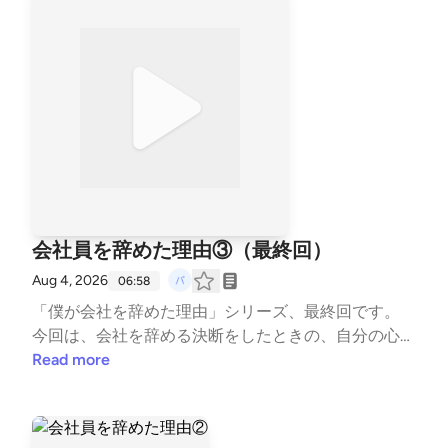
内で紹介しているリンク先の30本の中から、気にな
る作品を選んで、スタエフのコメント欄で教えてくだ
さい。 https://note.com/limber_zephyr577/m/m9ae6
3c75cede 募集期間は8月16日までです。 皆さんの一
票を楽しみにしています。 #note #エッセイ #読者参
加型 #企画 #文章を書く #スタエフ --- stand.fmで
は、この放送にいいね・コメント・レター送信ができ
ます。 https://stand.fm/channels/6a1e76d66eae39fc
f565a6c4
会社員を辞めた理由③（最終回）
Aug 4, 2026
06:58
「僕が会社を辞めた理由」シリーズ、最終回です。
今回は、会社を辞める決断をしたときの、自分の心の
葛藤についてお話ししました。 仕事や会社への不満
Read more
ではなく、「自分はどんな人生を送りたいのか」。
そんなことを考え続けた結果、自分なりに出した答え
についてお話ししています。 この放送が、誰かの働