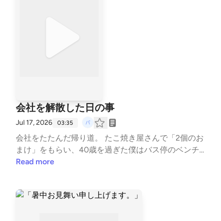
コメント・レター送信ができます。 https://stand.fm/
channels/6a1e76d66eae39fcf565a6c4
会社を解散した日の事
Jul 17, 2026
03:35
会社をたたんだ帰り道。 たこ焼き屋さんで「2個のお
まけ」をもらい、40歳を過ぎた僕はバス停のベンチ
で泣きました。 今日は、そんな「人の優しさに救わ
Read more
れた日」の話です。 📖 このエピソードの全文は、プ
ロフィールのnoteから読んでいただけます。 #エッセ
イ #朗読 #note #人の優しさ #人生 #40代 --- stand.f
mでは、この放送にいいね・コメント・レター送信が
できます。 https://stand.fm/channels/6a1e76d66eae