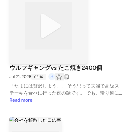
ったらのぞいてみてください。 #note #マガジン #エ
ッセイ #情報発信 #文章を書く #スタエフ --- stand.f
mでは、この放送にいいね・コメント・レター送信が
できます。 https://stand.fm/channels/6a1e76d66eae
39fcf565a6c4
ウルフギャングvs たこ焼き2400個
Jul 21, 2026
03:16
「たまには贅沢しよう。」 そう思って夫婦で高級ス
テーキを食べに行った夜の話です。 でも、帰り道に
頭に浮かんだのは、まさかの「ラムーのたこ焼き2,4
Read more
00個」でした。 📖 エッセイ全文は、プロフィールの
noteから読んでいただけます。 #エッセイ #朗読
#note #夫婦 #日常 #ウルフギャング #たこ焼
き #グルメ --- stand.fmでは、この放送にいいね・