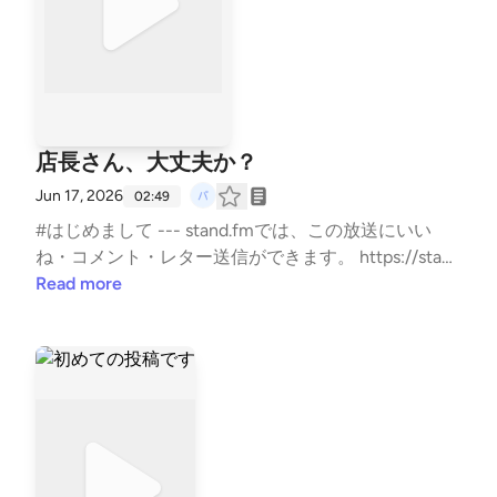
店長さん、大丈夫か？
Jun 17, 2026
02:49
#はじめまして --- stand.fmでは、この放送にいい
ね・コメント・レター送信ができます。 https://stan
d.fm/channels/6a1e76d66eae39fcf565a6c4
Read more