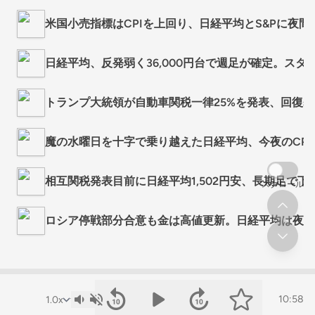
米国小売指標はCPIを上回り、日経平均とS&Pに夜間大
日経平均、反発弱く36,000円台で週足が確定。スタグフ
トランプ大統領が自動車関税一律25%を発表、回復基調
魔の水曜日を十字で乗り越えた日経平均、今夜のCPIで3月
相互関税発表目前に日経平均1,502円安、長期足で下落
スクロール
ロシア停戦部分合意も金は高値更新。日経平均は夜間揉み
10:58