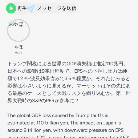
再生
メッセージを送信
やほ
Host
トランプ関税による世界のGDP消失額は推定110兆円。
日本への影響は9兆円程度で、EPSへの下押し圧力は純
額で1.2％-波及効果含みで3.6％程度か。それだけみると
影響は小さいように見えるが、マーケットはその先にあ
る最悪のケースとして大戦リスクを織り込むか。第一世
界大戦時のS&PのPERが参考に？
___
The global GDP loss caused by Trump tariffs is
estimated at 110 trillion yen. The impact on Japan is
around 9 trillion yen, with downward pressure on EPS
estimated at 1.2% in pure terms and approximately 3.6%