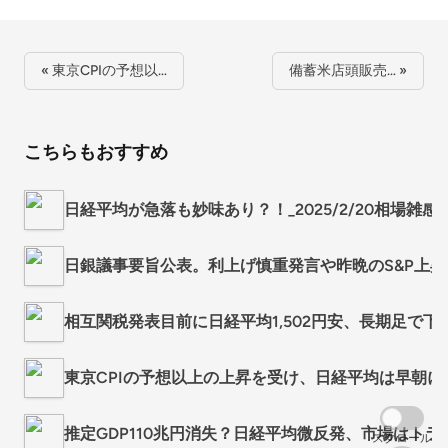
« 東京CPIの予想以…
備蓄米店頭販売… »
こちらもおすすめ
日経平均が急落も妙味あり？！_2025/2/20相場雑感
日銀議事要旨公表。利上げ慎重発言や昨晩のS&P上昇を
相互関税発表目前に日経平均1,502円安、長期足で下落
東京CPIの予想以上の上昇を受け、日経平均は早朝に急
推定GDP110兆円消失？日経平均微反発、市場はトラン
スクロール