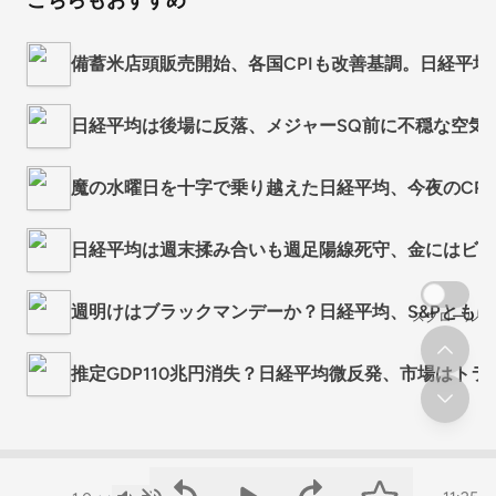
こちらもおすすめ
備蓄米店頭販売開始、各国CPIも改善基調。日経平均は
日経平均は後場に反落、メジャーSQ前に不穏な空気、下
魔の水曜日を十字で乗り越えた日経平均、今夜のCPIで3月
日経平均は週末揉み合いも週足陽線死守、金にはビットコ
週明けはブラックマンデーか？日経平均、S&Pともに金
スクロール
推定GDP110兆円消失？日経平均微反発、市場はトラン