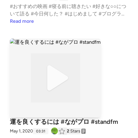
#おすすめの映画 #寝る前に聴きたい #好きな○○につ
いて語る #今日何した？ #はじめまして #プログラミ
ング #転職 #勉強
Read more
運を良くするには #ながプロ #standfm
May 1, 2020
2
Stars
03:31