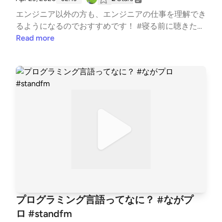
エンジニア以外の方も、エンジニアの仕事を理解でき
るようになるのでおすすめです！ #寝る前に聴きたい
#好きな○○について語る #今日何した？ #はじめまし
Read more
て #プログラミング #転職 #勉強
プログラミング言語ってなに？ #ながプ
ロ #standfm