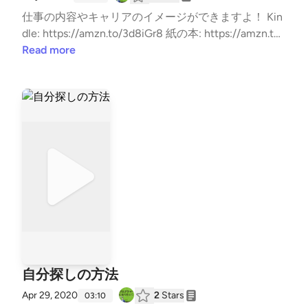
仕事の内容やキャリアのイメージができますよ！ Kin
dle: https://amzn.to/3d8iGr8 紙の本: https://amzn.to/
2RRiCUR #寝る前に聴きたい #好きな○○について語
Read more
る #今日何した？ #はじめまして #プログラミング #
転職 #勉強
自分探しの方法
Apr 29, 2020
2
Stars
03:10