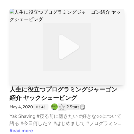
人生に役立つプログラミングジャーゴン
紹介 ヤックシェービング
May 4, 2020
2
Stars
03:43
Yak Shaving #寝る前に聴きたい #好きな○○について
語る #今日何した？ #はじめまして #プログラミング
#転職 #勉強 #ジャーゴン
Read more