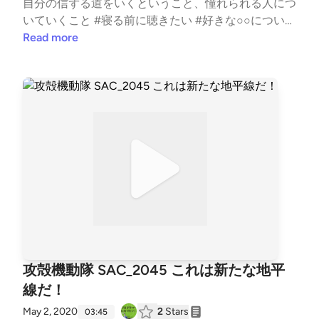
自分の信ずる道をいくということ、憧れられる人につ
いていくこと #寝る前に聴きたい #好きな○○について
語る #今日何した？ #はじめまして #プログラミング
Read more
#転職 #勉強
攻殻機動隊 SAC_2045 これは新たな地平
線だ！
May 2, 2020
2
Stars
03:45