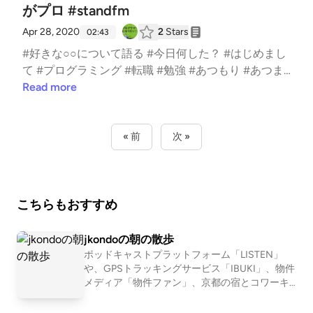
がプロ #standfm
Apr 28, 2020
2
Stars
02:43
#好きな○○について語る #今日何した？ #はじめまし
て #プログラミング #転職 #勉強 #あつもり #あつま
れどうぶつの森 #AnimalCrossing
Read more
« 前
次 »
こちらもおすすめ
jkondoの朝の散歩
ポッドキャストプラットフォーム「LISTEN」
や、GPSトラッキングサービス「IBUKI」、物件
メディア「物件ファン」、京都の宿とコワーキ
ング施設「UNKNOWN KYOTO」を運営する近
藤淳也（jkondo）が、朝の散歩をしたりしなが