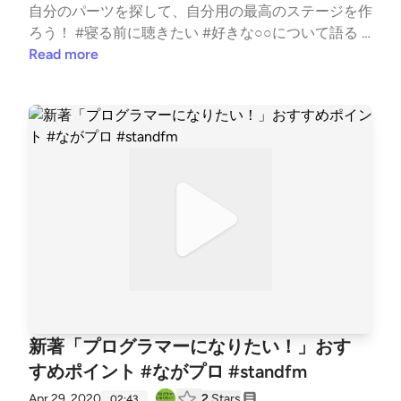
自分のパーツを探して、自分用の最高のステージを作
ろう！ #寝る前に聴きたい #好きな○○について語る #
今日何した？ #はじめまして #プログラミング #転職
Read more
#勉強 #キャリア
新著「プログラマーになりたい！」おす
すめポイント #ながプロ #standfm
Apr 29, 2020
2
Stars
02:43