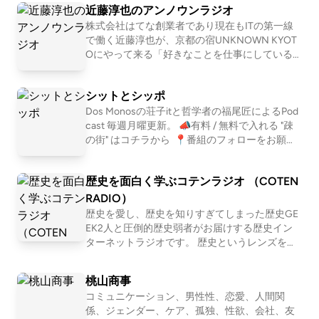
近藤淳也のアンノウンラジオ
ら、日々の出来事や考えたことを語ります。
株式会社はてな創業者であり現在もITの第一線
で働く近藤淳也が、京都の宿UNKNOWN KYOT
Oにやって来る「好きなことを仕事にしている
人」を深堀りすることで、世の中の多様な仕事
やキャリア、生き方・働き方を「リアルな実
シットとシッポ
例」として紐解いていきます。 . 【ホスト：近藤
淳也】 株式会社OND代表取締役社長、株式会社
Dos Monosの荘子itと哲学者の福尾匠によるPod
はてな取締役、UNKNOWN KYOTO支配人、NP
cast 毎週月曜更新。 📣有料 / 無料で入れる "疎
O法人滋賀一周トレイル代表理事、トレイルラ
の街" はコチラから ⁠ 📍番組のフォローをお願い
ンナー。 2001年に「はてなブログ」「はてなブ
します https://linktr.ee/shitshippo 📍X シットと
ックマーク」などを運営する株式会社はてなを
シッポ @shitshippo 荘子it @ZoZhit 福尾匠 @tw
歴史を面白く学ぶコテンラジオ （COTEN
創業、2011年にマザーズにて上場。その後2017
eetingtakumi 📩シットとシッポへの問い合わせ
年に株式会社ONDを設立し、現在もITの第一線
はコチラ
RADIO）
で働く。 株式会社OND: https://ond-inc.com/ .
歴史を愛し、歴史を知りすぎてしまった歴史GE
【UNKNOWN KYOTO】 築100年を超える元遊
EK2人と圧倒的歴史弱者がお届けする歴史イン
郭建築を改装し、仕事もできて暮らせる宿に。
ターネットラジオです。 歴史というレンズを通
コワーキングやオフィスを併設することで、宿
して「人間とは何か」「私たち現代人の抱える
泊として来られる方と京都を拠点に働く方が交
悩み」「世の中の流れ」を痛快に読み解いてい
桃山商事
わる場所になっています。 1泊の観光目的の利用
く！？ 笑いあり、涙ありの新感覚・歴史キュレ
だけではなく、中長期滞在される方にも好評い
コミュニケーション、男性性、恋愛、人間関
ーションプログラム！ ☆Apple &amp; Spotify Po
ただいています。 web: https://unknown.kyoto/ .
係、ジェンダー、ケア、孤独、性欲、会社、友
dcast 部門別ランキング１位獲得！ ☆ジャパン