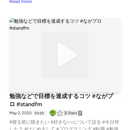
#はじめまして #プログラミング #転職 #勉強 #Pytho
Read more
n #Django
勉強などで目標を達成するコツ #ながプ
ロ #standfm
May 2, 2020
2
Stars
03:20
#寝る前に聴きたい #好きな○○について語る #今日何
した？ #はじめまして #プログラミング #転職 #勉強