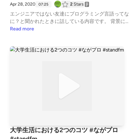
Apr 28, 2020
2
Stars
07:25
エンジニアではない友達にプログラミング言語ってな
に？と聞かれたときに話している内容です。 背景に
も使っている、言語同士の関係を見るのにおすすめの
Read more
サイト https://exploring-data.com/vis/programming-l
anguages-influence-network/ #寝る前に聴きたい #
好きな○○について語る #今日何した？ #はじめまして
#プログラミング #転職 #勉強 #プログラミング言語
大学生活における2つのコツ #ながプロ
#standfm