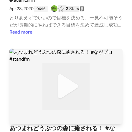
Apr 28, 2020
2
Stars
06:16
とりあえずでいいので目標を決める、一見不可能そう
だが長期的にやればできる目標を決めて達成し成功体
験を得る #寝る前に聴きたい #好きな○○について語る
Read more
#今日何した？ #はじめまして #プログラミング #転
職 #勉強 #大学 #大学生活
あつまれどうぶつの森に癒される！ #な