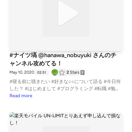
#ナイツ塙 @hanawa_nobuyuki さんのチ
ャンネル攻めてる！
May 10, 2020
2
Stars
02:51
#寝る前に聴きたい #好きな○○について語る #今日何
した？ #はじめまして #プログラミング #転職 #勉強
#ナイツ #お笑い
Read more