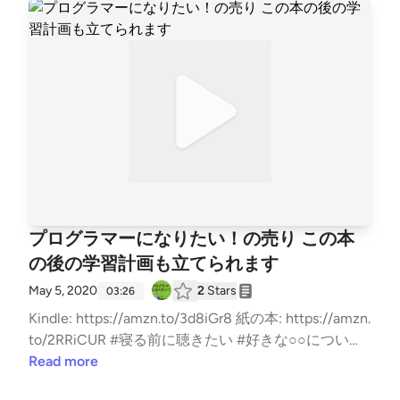
プログラマーになりたい！の売り この本
の後の学習計画も立てられます
May 5, 2020
2
Stars
03:26
Kindle: https://amzn.to/3d8iGr8 紙の本: https://amzn.
to/2RRiCUR #寝る前に聴きたい #好きな○○について
語る #今日何した？ #はじめまして #プログラミング
Read more
#転職 #勉強