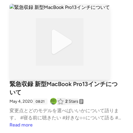
緊急収録 新型MacBook Pro13インチにつ
いて
May 4, 2020
2
Stars
08:21
変更点とどのモデルを選べばいいかについて語りま
す。 #寝る前に聴きたい #好きな○○について語る #今
日何した？ #はじめまして #プログラミング #転職 #
Read more
勉強 #Apple #MacBookPro