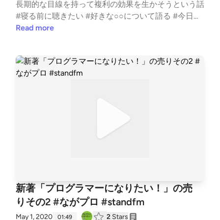
長期的な目線を持って複利の効果を生かそうという話
#寝る前に聴きたい #好きな○○について語る #今日何
した？ #はじめまして #プログラミング #転職 #勉強
Read more
新著「プログラマーになりたい！」の売
りその2 #ながプロ #standfm
May 1, 2020
2
Stars
01:49