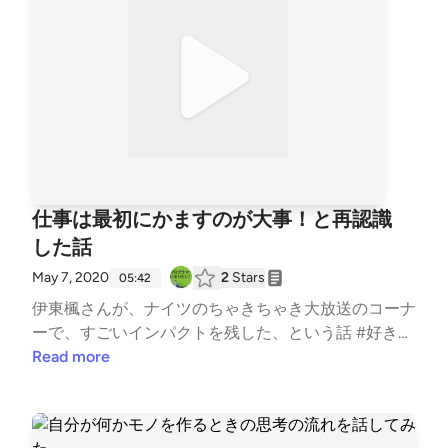
仕事は最初にかますのが大事！と再認識
した話
May 7, 2020
2
Stars
05:42
伊東楓さんが、ナイツのちゃきちゃき大放送のコーナ
ーで、すごいインパクトを残した、という話 #好きな
○○について語る #今日何した？ #はじめまして #プロ
Read more
グラミング #転職 #勉強 #ナイツ #伊東楓 #TBSラジ
オ #ちゃきちゃき大放送