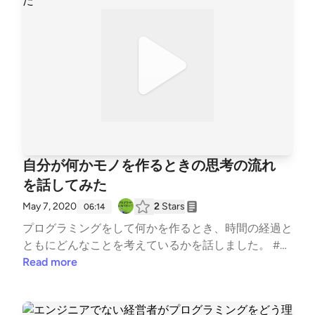
自分が何かモノを作るときの思考の流れ
を話してみた
May 7, 2020
2
Stars
06:14
プログラミングをして何かを作るとき、時間の経過と
ともにどんなことを考えているかを話しました。 #寝
る前に聴きたい #好きな○○について語る #今日何し
Read more
た？ #はじめまして #プログラミング #転職 #勉強