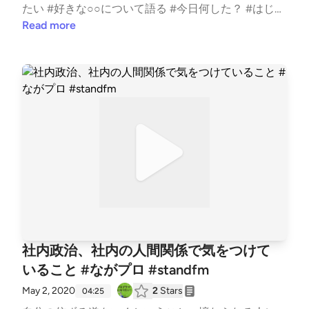
たい #好きな○○について語る #今日何した？ #はじめ
まして #プログラミング #転職 #勉強
Read more
社内政治、社内の人間関係で気をつけて
いること #ながプロ #standfm
May 2, 2020
2
Stars
04:25