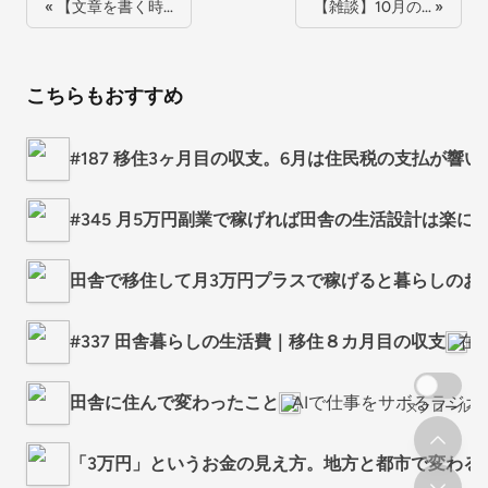
« 【文章を書く時…
【雑談】10月の… »
こちらもおすすめ
#187 移住3ヶ月目の収支。6月は住民税の支払が響い
#345 月5万円副業で稼げれば田舎の生活設計は楽に
田舎で移住して月3万円プラスで稼げると暮らしのお
#337 田舎暮らしの生活費｜移住８カ月目の収支
在
田舎に住んで変わったこと
AIで仕事をサボるラジオ
スクロール
「3万円」というお金の見え方。地方と都市で変わる