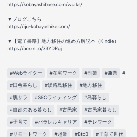
https://kobayashibase.com/works/
▼ブログこちら
https://iju-kobayashike.com/
▼【電子書籍】地方移住の進め方解説本（Kindle）
https://amzn.to/33YDRgj
#Webライター
#在宅ワーク
#副業
#兼業
#
#田舎暮らし
#淡路島移住
#地方移住
#脱サラ
#SEOライティング
#島暮らし
#自然のある暮らし
#古民家
#古民家暮らし
#子育て
#パラレルキャリア
#テレワーク
#リモートワーク
#起業
#BtoB
#子育て世代