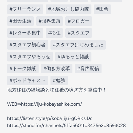
#フリーランス
#地域おこし協力隊
#田舎
#田舎生活
#限界集落
#ブロガー
#レター募集中
#移住
#スタエフ
#スタエフ初心者
#スタエフはじめました
#スタエフやろうぜ
#ゆるっと雑談
#トーク雑談
#働き方改革
#音声配信
#ポッドキャスト
#勉強
地方移住の経験談と移住後の稼ぎ方を発信中！
WEB⇛https://iju-kobayashike.com/
https://listen.style/p/koba_iju?gQRKsiDc
https://stand.fm/channels/5ffa5601fc3475e2c8593028