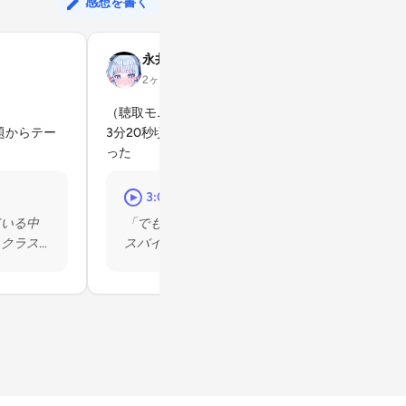
感想を書く
永井裕人
2ヶ月前
（聴取モニターのコメント）

題からテー
3分20秒頃〜アンコンシャスバイアスに興味を持
った
3:06
ている中
「でもまずきっかけとして、アンコンシャ
、クラス
スバイアスに興味を持った、関心を持った
というのはどういうところからだったんで
すか?」