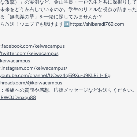
な攻撃）」の実例など、金山学長・一戸先生と共に深掘りして
未来をどう左右しているのか。学生のリアルな視点が詰まった
る「無意識の壁」を一緒に探してみませんか？
！ウェブでも聴けます➡️https://shibaradi769.com
w.facebook.com/keiwacampus
//twitter.com/keiwacampus
m/keiwacampus
.instagram.com/keiwacampus/
.youtube.com/channel/UCwz4qEi9Xu-J9KLRi_I-rEg
.threads.com/@keiwacampus
：番組への質問や感想、応援メッセージなどお送りください。
WP3RWQJDroxqu88