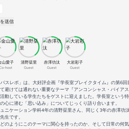
を送信
金山愛子
清野栞里
赤澤功汰
大岩彩子
Co-host
Guest
Guest
Guest
ャンパスレポ」は、大好評企画『学長室ブレイクタイム』の第6
て避けては通れない重要なテーマ『アンコンシャス・バイアス
活動している学生たちをゲストに迎えました。学長室という特
の心に潜む「思い込み」についてじっくり語り合います。
ュニケーション学科4年の清野栞里さん、同じく3年の赤澤功
先生です。
どのようにこのテーマに関心を持ったのか、そして日常の何気