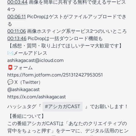
00:03:44
画像を簡単に共有する無料で使えるサービス
4つ
00:06:11
PicDropはゲストがファイルアップロードでき
る
00:11:06
画像ホスティング系サービス2つのいいところ
00:13:46
PicDropは一括ダウンロード機能も
【感想・質問・取り上げてほしいテーマ大歓迎です】
✉️メールアドレス
ashikagacast@icloud.com
📮フォーム
https://form.jotform.com/251312427953051
💬 X（Twitter）
@ashikagacast
https://x.com/ashikagacast
ハッシュタグ『
#アシカガCAST
』でお願いします！
【番組について】
この番組アシカガCASTは「あなたのクリエイティブの
背中をちょっと押す」をテーマに、デジタル活用のヒン