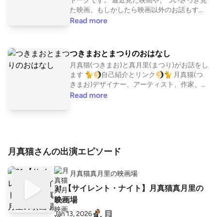
トークです。 最近見た映画や、ついさっき見
た映画、もしかしたら映画以外のお話もする
かも？ ゆるくいきたいのかしっかりしたいの
Read more
か、ふたりのペースで皆に伝えたいこと、お
話します。 listenでも配信中です https://liste
n.style/p/tmmovie?Osok1kf2
つきまおとまつりのおはなし
月真猫(つきまお)と真月里(まつり)がお話をし
ます 🐈🌖自己紹介とリンク🌖🐈 月真猫(つ
きまお)デザイナー、アーティスト、作家、占
い師、ハンドメイド作家、インターネットの
Read more
何でも屋 ⭐︎公式⭐︎ https://tsukimao.bitfan.id
真月里(まつり) Reverie Neon ／ 夢逢 真月里
｜動画制作・編集。ライティング・デザイ
ン・音楽制作。 Capcutテンプレートクリエイ
ター。 発売中のCAL主催 吸血鬼アンソロジー
月真猫さんの出演エピソード
小説『黒の聖餐』表紙デザイン・総解説参
加。 ★真月里公式HP★ 公式:Reverie Neon ht
tps://reverieneon71.my.canva.site ⭐︎感想、お
月真猫真月里の映画場
便り待ってます⭐︎
31.【サイレント・ナイト】月真猫真月里の
映画場
Jan 13, 2026