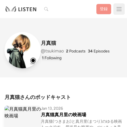
検索
登録
月真猫
@tsukimao
2
Podcasts
34
Episodes
1
Following
月真猫さんのポッドキャスト
Jan 13, 2026
月真猫真月里の映画場
月真猫(つきまお)と真月里(まつり)のゆる映画