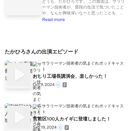
どうも、たかひろです。 この放送は、サラリ
ーマン技術者が、普段の生活で気づいたこと
や、なんか興味深いなーと思ったことを、声
の日記的に発信していく番組です。 ⚠️基本は
Read more
平日配信のみを予定しています。 (土日は妻と
子供と剣道に全振りしてます) ポッドキャスト
の書き起こしサービス「LISTEN」はこちら↓
https://listen.style/p/takahiro?rGeigTHf
たかひろさんの出演エピソード
サラリーマン技術者の気まぐれポッドキャス
ト
おしり工場長講演会、楽しかった！
Oct 9, 2024
サラリーマン技術者の気まぐれポッドキャス
ト
宮前区100人カイギに登壇しました！
Sep 19, 2024