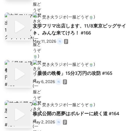
焚き火ラジオ(一服どうぞ🍵)
文学フリマ出店します、11/8東京ビッグサイ
ト、みんな来てけろ！ #166
May 11, 2026
焚き火ラジオ(一服どうぞ🍵)
「最後の晩餐」15分3万円の攻防 #165
May 6, 2026
焚き火ラジオ(一服どうぞ🍵)
株式公開の悪夢はボルドーに続く道 #164
May 2, 2026