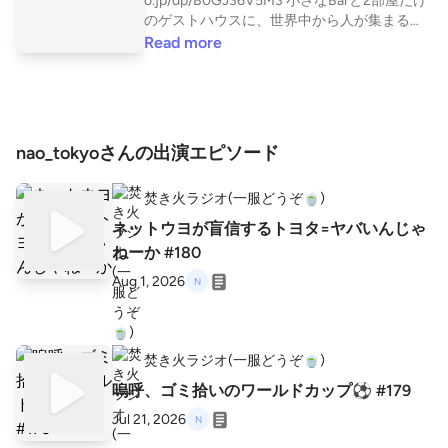
o.jp/dp/B0GJ36V5M3 小さなBarと2部屋だけ
のゲストハウスに、世界中から人が集まるよ
うになりました。鍵を渡してハイおしまい、
Read more
とかく投資文脈で語られがちな民泊を、あえ
て面倒な真逆の方向に振り切る。異文化コミ
ュニケーションの具体例を、ありのまま書い
た記録です。 東京で夫婦でゲストハウスをや
っています。 ▼妻のジュリーのスタエフはこ
nao_tokyoさんの出演エピソード
ちらです https://stand.fm/channels/5f932510
37dc4cc7e1acf5a5
焚き火ラジオ(一服どうぞ🍵)
ネットウヨが盲信するトヨタ=ヤバいんじゃ
ねーか #180
Aug 1, 2026
焚き火ラジオ(一服どうぞ🍵)
嗚呼、ゴミ拾いのワールドカップ⚽️ #179
Jul 21, 2026