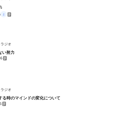
れ
6
るラジオ
ない努力
26
るラジオ
破する時のマインドの変化について
6