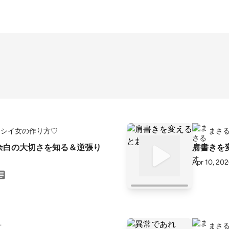
イシイ女の作り方♡
まさ
活】余白の大切さを知る＆逆張り
肩書きを
Apr 10, 20
オ
まさ