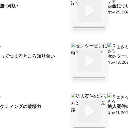
勝つ戦い
お金につ
Nov 25, 20
オ
まさ
ってつまるところ知り合い
センター
Nov 18, 20
オ
まさ
ケティングの破壊力
法人案件
Nov 11, 20