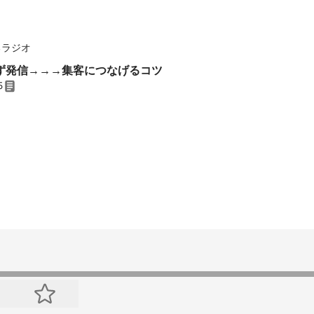
るラジオ
ず発信→→→集客につなげるコツ
5