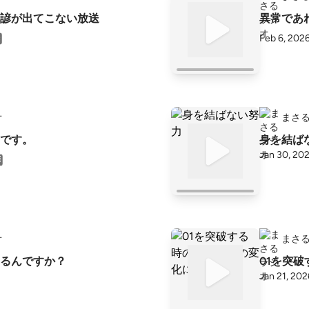
諺が出てこない放送
異常であ
Feb 6, 202
オ
まさ
です。
身を結ば
Jan 30, 20
オ
まさ
るんですか？
01を突
Jan 21, 202