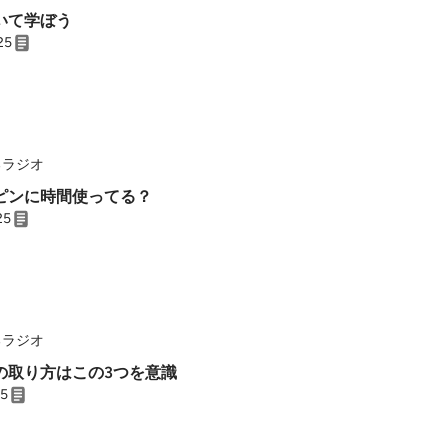
いて学ぼう
25
るラジオ
ピンに時間使ってる？
25
るラジオ
の取り方はこの3つを意識
25