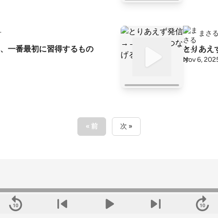
オ
まさ
、一番最初に習得するもの
とりあえ
Nov 6, 202
« 前
次 »