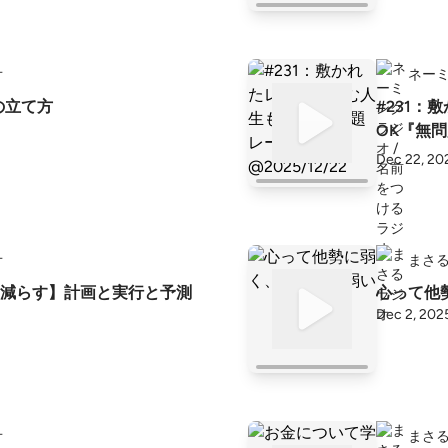
オ
ネーミ
の立て方
#231：
OK『無問題
Dec 22, 20
オ
まさ
減らす】計画と実行と予測
心って他
Dec 2, 202
オ
まさ