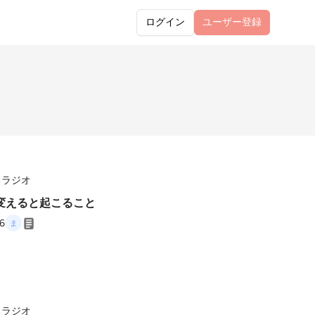
ログイン
ユーザー
登録
るラジオ
変えると起こること
26
るラジオ