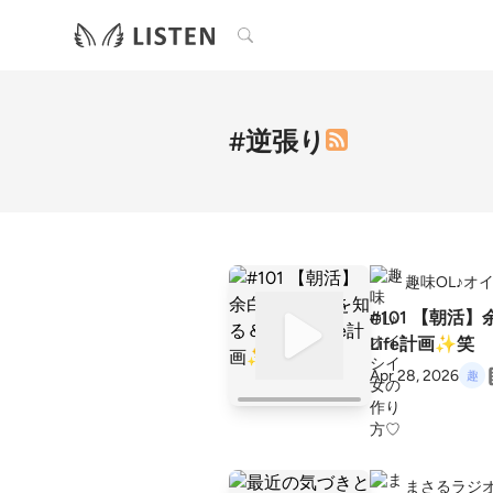
検索
#逆張り
趣味OL♪オ
#101 【朝
Life計画✨笑
Apr 28, 2026
まさるラジ