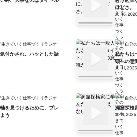
い時、大事なのはタイトル
もう起業
けどさ。
Jul 16, 202
で生きていく仕事づくりラジオ
自分
気付かされ、ハッとした話
私たちは
頭への意
Jul 11, 2026
で生きていく仕事づくりラジオ
自分
軸を見つけるために、ブレ
洞窟探検
Jul 8, 2026
よう