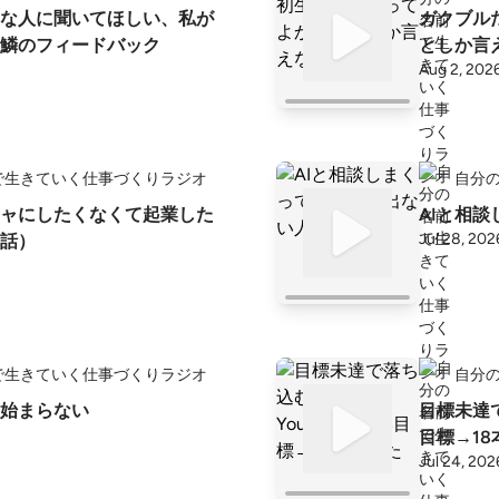
な人に聞いてほしい、私が
ガクブル
鱗のフィードバック
としか言
Aug 2, 202
で生きていく仕事づくりラジオ
自分
ャにしたくなくて起業した
AIと相
Jul 28, 202
話）
で生きていく仕事づくりラジオ
自分
始まらない
目標未達で
目標→18
Jul 24, 202