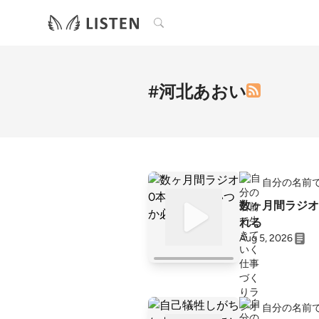
検索
#河北あおい
自分の名前
数ヶ月間ラジオ
れる
Aug 5, 2026
自分の名前