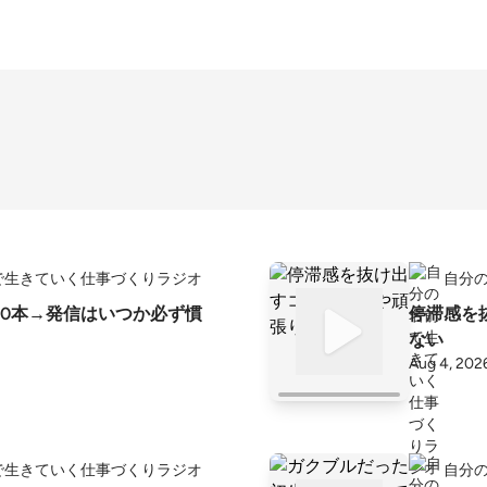
で生きていく仕事づくりラジオ
自分
0本→発信はいつか必ず慣
停滞感を
ない
Aug 4, 202
で生きていく仕事づくりラジオ
自分