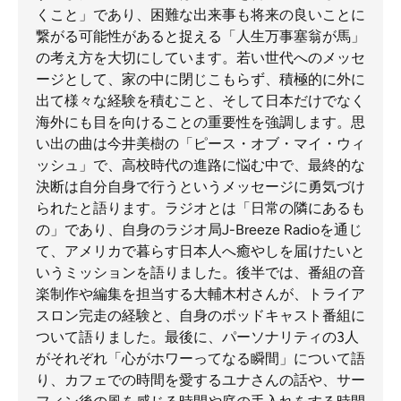
くこと」であり、困難な出来事も将来の良いことに
繋がる可能性があると捉える「人生万事塞翁が馬」
の考え方を大切にしています。若い世代へのメッセ
ージとして、家の中に閉じこもらず、積極的に外に
出て様々な経験を積むこと、そして日本だけでなく
海外にも目を向けることの重要性を強調します。思
い出の曲は今井美樹の「ピース・オブ・マイ・ウィ
ッシュ」で、高校時代の進路に悩む中で、最終的な
決断は自分自身で行うというメッセージに勇気づけ
られたと語ります。ラジオとは「日常の隣にあるも
の」であり、自身のラジオ局J-Breeze Radioを通じ
て、アメリカで暮らす日本人へ癒やしを届けたいと
いうミッションを語りました。後半では、番組の音
楽制作や編集を担当する大輔木村さんが、トライア
スロン完走の経験と、自身のポッドキャスト番組に
ついて語りました。最後に、パーソナリティの3人
がそれぞれ「心がホワーってなる瞬間」について語
り、カフェでの時間を愛するユナさんの話や、サー