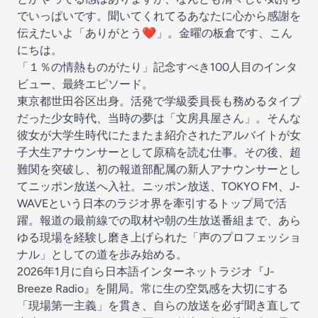
でいっぱいです。聞いてくれてるあなたに心から感謝を
伝えたいよ「ありがとう❤︎」。金曜の板倉です、こん
にちは。
「１％の情熱ものがたり」記念すべき100人目のインタ
ビュー、最終エピソード。
東京都世田谷区出身。活発で学級委員長も務めるタイプ
だった少女時代、当時の夢は「文房具屋さん」。そんな
彼女が大学生時代にたまたま紹介されたアルバイトが女
子大生アナウンサーとして原稿を読む仕事。その後、超
難関を突破し、初の報道部配属の新人アナウンサーとし
てニッポン放送へ入社。ニッポン放送、TOKYO FM、J-
WAVEという日本のラジオ界を牽引するトップ局で活
躍。報道の最前線での取材や朝の生放送番組まで、あら
ゆる現場を経験し磨き上げられた「声のプロフェッショ
ナル」としての道を歩み始める。
2026年1月に自ら日本語インターネットラジオ『J-
Breeze Radio』を開局。常に生の空気感を大切にする
「現場第一主義」を貫き、自らの放送を必ず聞き直して