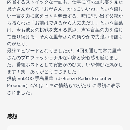
内省するストイックな一面も。仕事に打ち込む姿を見た
息子さんからの「お母さん、かっこいいね」という嬉し
い一言を力に変え日々を奔走する。時に思い出す父親か
ら贈られた「お前はできるから大丈夫だよ」という言葉
は、今も彼女の挑戦を支える原点。声や言葉の力を信じ
て走り続ける、そんな里華さんの爽やかで力強い情熱も
のがたり。
最終エピソードとなりましたが、4回を通して常に里華
さんのプロフェッショナルな印象と安心感を感じまし
た。番組ホストとして背筋がのび太、いや伸びた気がし
ます！笑 ありがとうござました！
投稿
Vol.400 手島里華（J-Breeze Radio, Executive
Producer）4/4
は
１％の情熱ものがたり
に最初に表示
されました。
感想