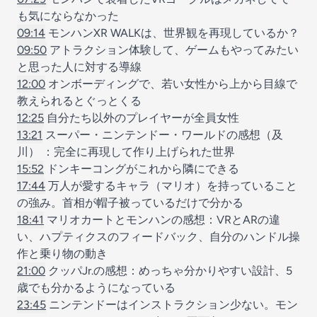
も気にならなかった
09:14
モンハンXR WALKは、世界観を再現しているか？
09:50
アトラクション体験して、ゲームもやってみたい
と思った人に対する導線
12:00
オンボーディングで、若い女性から上から目線で
教えられるとぐっとくる
12:25
自分たち以外のプレイヤーが全員女性
13:21
スーパー・ニンテンドー・ワールドの感想（及
川） ：完全に再現して作り上げられた世界
15:52
ドンキーコングがこれから隣にできる
17:44
万人が愛するキャラ（マリオ）を持っていること
の強み。首相が帽子被っているだけで分かる
18:41
マリオカートとモンハンの感想：VRとARの違
い、ハプティクスのフィードバック、自分のハンドル操
作と乗り物の動き
21:00
クッパJr.の感想：めっちゃ分かりやすい設計、5
歳でも分かるようになっている
23:45
ニンテンドーはインストラクション少ない。モン