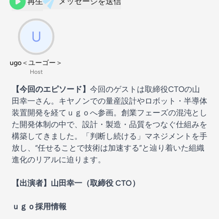
再生
メッセージを送信
ugo＜ユーゴー＞
Host
【今回のエピソード】
今回のゲストは取締役CTOの山
田幸一さん。キヤノンでの量産設計やロボット・半導体
装置開発を経てｕｇｏへ参画。創業フェーズの混沌とし
た開発体制の中で、設計・製造・品質をつなぐ仕組みを
構築してきました。「判断し続ける」マネジメントを手
放し、“任せることで技術は加速する”と辿り着いた組織
進化のリアルに迫ります。
【出演者】山田幸一（取締役 CTO）
ｕｇｏ採用情報