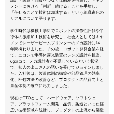
設計・製造・品質をつなぐ仕組みを構築し、マネジ
メントにおける「判断し続ける」ことを手放し、
「任せることで技術は加速する」という組織進化の
リアルについて語ります。
学生時代は機械工学科でロボットの操作性評価や半
導体の微細加工技術を研究し、社会人としてはキヤ
ノンでレーザービームプリンターのメカ設計に14
年間携わりました。その後、ロボット開発企業を経
て、ニコンで半導体露光装置のレンズ設計を担当。
ugoには、メカ設計者が不足しているという状況
で、知人の出口さんの誘いを受けてジョインしまし
た。入社後は、製造体制の構築や部品管理の効率
化、梱包方法の改善など、プロダクトの品質向上と
量産体制の確立に尽力しました。
現在はCTOとして、ハードウェア、ソフトウェ
ア、プラットフォーム開発、品質、製造といった幅
広い技術領域を統括し、プロダクトの上流から製造