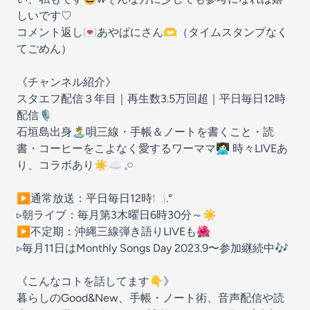
しいです♡
コメント返し💌あやぱにさん🫶（タイムスタンプなく
てごめん）
《チャンネル紹介》
スタエフ配信３年目｜再生数3.5万回超｜平日毎日12時
配信🎙
石垣島出身🏝唄三線・手帳＆ノートを書くこと・読
書・コーヒーをこよなく愛するワーママ👩🏻‍💻 時々LIVEあ
り、コラボあり☀︎☁︎‪ 𓈒𓏸
▶︎通常放送：平日毎日12時🍽.°
▹朝ライブ：毎月第3木曜日6時30分～☀️
▶︎不定期：沖縄三線弾き語りLIVEも🌺
▹毎月11日はMonthly Songs Day 2023.9〜参加継続中🎶
《こんなコトを話してます👇》
暮らしのGood&New、手帳・ノート術、音声配信や読