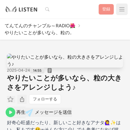
検索
登録
てんてんのチャンプル～RADIO🌺
やりたいことが多いなら、粒の..
2025-04-24
14:55
やりたいことが多いなら、粒の大き
さをアレンジしよう♪
フォローする
再生
メッセージを送信
好奇心旺盛だったり、新しいこと好きなアナタ🙋‍♀️✨️は
い、私もです😆wそんな方に少しでも参考になれば嬉