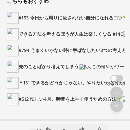
こちらもおすすめ
#163 今日から周りに流されない自分になれるコツ🌱
できる方法を考えるほうが人生は楽しくなる #140
#794 うまくいかない時に手ばなしたい3つの考え方
先のことばかり考えてしまう
あんこの軽やかワーク
＊131 できるかどうかじゃない。やりたいかどうか
スクロール
#512 忙しい4月、時間を上手く使うための方法🌱