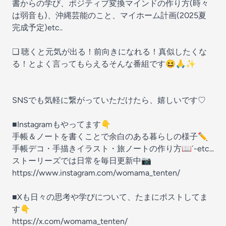
書からの学び、ポジティブ変換マインドの作り方(時々
は弱音も)、沖縄芸能のこと、マイホーム計画(2025夏
完成予定)etc..
❑ 聴くと元気が出る！前向きになれる！真似したくな
る！とよく言ってもらえるそんな番組です😆🙏✨
SNSでも気軽に繋がっていただけたら、嬉しいです♡
■Instagramもやってます👇
手帳＆ノートを書くことで余白のある暮らしの様子✏︎
手帳デコ・手描きイラスト・旅ノートの作り方📖´-etc...
ストーリーズでは日常を毎日更新中📷
https://www.instagram.com/womama_tenten/
■Xも日々の思考や学びについて、たまにポストしてま
す👇
https://x.com/womama_tenten/