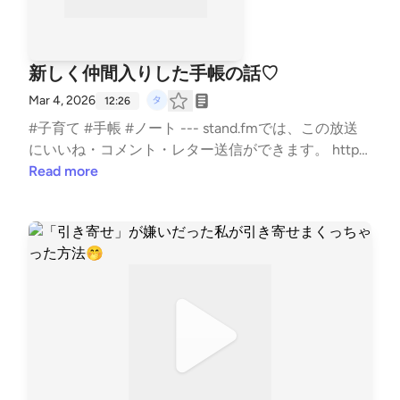
新しく仲間入りした手帳の話♡
Mar 4, 2026
12:26
#子育て #手帳 #ノート --- stand.fmでは、この放送
にいいね・コメント・レター送信ができます。 http
s://stand.fm/channels/5e0a1c5ee0b4ae817e2a30cf
Read more