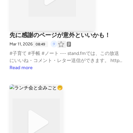
先に感謝のページが意外といいかも！
Mar 11, 2026
08:49
#子育て #手帳 #ノート --- stand.fmでは、この放送
にいいね・コメント・レター送信ができます。 http
s://stand.fm/channels/5e0a1c5ee0b4ae817e2a30cf
Read more