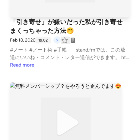
「引き寄せ」が嫌いだった私が引き寄せ
まくっちゃった方法🤭
Feb 18, 2026
19:02
#ノート #ノート術 #手帳 --- stand.fmでは、この放
送にいいね・コメント・レター送信ができます。 htt
ps://stand.fm/channels/5e0a1c5ee0b4ae817e2a30cf
Read more