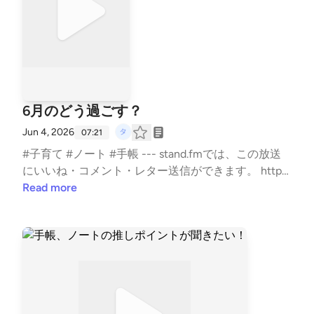
6月のどう過ごす？
Jun 4, 2026
07:21
#子育て #ノート #手帳 --- stand.fmでは、この放送
にいいね・コメント・レター送信ができます。 http
s://stand.fm/channels/5e0a1c5ee0b4ae817e2a30cf
Read more