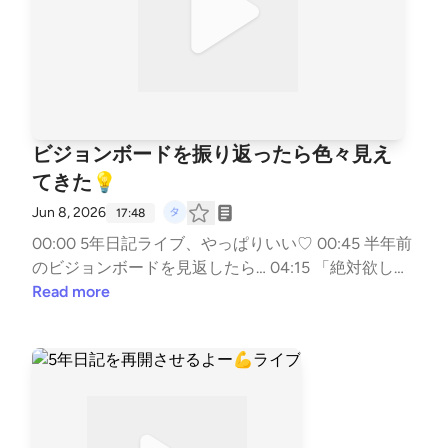
ビジョンボードを振り返ったら色々見え
てきた💡
Jun 8, 2026
17:48
00:00 5年日記ライブ、やっぱりいい♡ 00:45 半年前
のビジョンボードを見返したら… 04:15 「絶対欲し
い！」と思っていたジュエリーのその後 09:00 ビジ
Read more
ョンボードは夢を叶えるだけじゃない 10:15 「これは
違う」が分かるのも大きな収穫 12:00 憧れの人への違
和感から見えた本音 13:40 私が憧れる世界を言葉にす
ると 15:01 写真で理想を集める面白さ 16:00 今の私に
合わせて少しだけアップデート 16:50 みんなのビジョ
ンボードも見てみたい♡ #子育て #手帳 #ノート #ビ