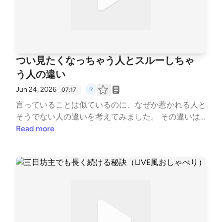
つい見たくなっちゃう人とスルーしちゃ
う人の違い
Jun 24, 2026
07:17
言っていることは似ているのに、なぜか惹かれる人と
そうでない人の違いを考えてみました。 その違いは
その人が「そこに本当に生きているかどうか」なのか
Read more
な？と思った話です😊 みんなの「惹かれポイント」
も教えてください♡ #子育て #ノート #手帳 --- stan
d.fmでは、この放送にいいね・コメント・レター送信
ができます。 https://stand.fm/channels/5e0a1c5ee0
b4ae817e2a30cf