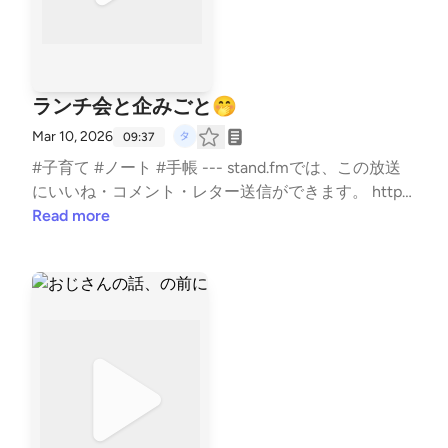
ランチ会と企みごと🤭
Mar 10, 2026
09:37
#子育て #ノート #手帳 --- stand.fmでは、この放送
にいいね・コメント・レター送信ができます。 http
s://stand.fm/channels/5e0a1c5ee0b4ae817e2a30cf
Read more