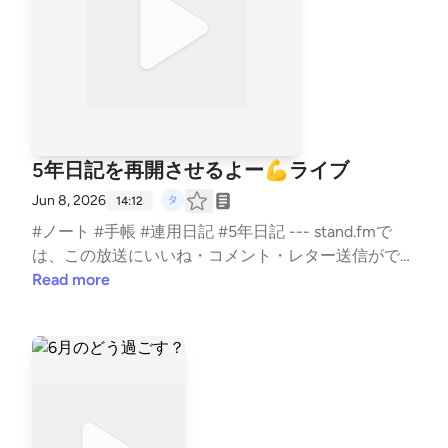
ジョンボード --- stand.fmでは、この放送にいいね・
コメント・レター送信ができます。 https://stand.fm/
channels/5e0a1c5ee0b4ae817e2a30cf
5年日記を再開させるよー💪ライブ
Jun 8, 2026
14:12
#ノート #手帳 #連用日記 #5年日記 --- stand.fmで
は、この放送にいいね・コメント・レター送信ができ
ます。 https://stand.fm/channels/5e0a1c5ee0b4ae8
Read more
17e2a30cf