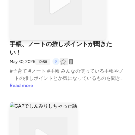
手帳、ノートの推しポイントが聞きた
い！
May 30, 2026
12:58
#子育て #ノート #手帳 みんなの使っている手帳やノ
ートの推しポイントとか気になっているものを聞きた
い♡ --- stand.fmでは、この放送にいいね・コメン
Read more
ト・レター送信ができます。 https://stand.fm/chann
els/5e0a1c5ee0b4ae817e2a30cf