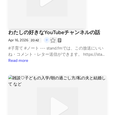
わたしの好きなYouTubeチャンネルの話
Apr 16, 2026
20:42
#子育て #ノート --- stand.fmでは、この放送にいい
ね・コメント・レター送信ができます。 https://stan
d.fm/channels/5e0a1c5ee0b4ae817e2a30cf
Read more