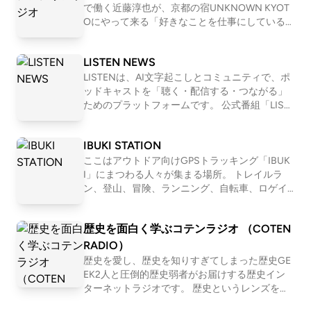
で働く近藤淳也が、京都の宿UNKNOWN KYOT
Oにやって来る「好きなことを仕事にしている
人」を深堀りすることで、世の中の多様な仕事
やキャリア、生き方・働き方を「リアルな実
LISTEN NEWS
例」として紐解いていきます。 . 【ホスト：近藤
淳也】 株式会社OND代表取締役社長、株式会社
LISTENは、AI文字起こしとコミュニティで、ポ
はてな取締役、UNKNOWN KYOTO支配人、NP
ッドキャストを「聴く・配信する・つながる」
O法人滋賀一周トレイル代表理事、トレイルラ
ためのプラットフォームです。 公式番組「LIST
ンナー。 2001年に「はてなブログ」「はてなブ
EN NEWS」では、開発の裏話や近況も交えつ
ックマーク」などを運営する株式会社はてなを
つ、最新情報をお届けします。 LISTENはこちら
IBUKI STATION
創業、2011年にマザーズにて上場。その後2017
→ https://listen.style/
年に株式会社ONDを設立し、現在もITの第一線
ここはアウトドア向けGPSトラッキング「IBUK
で働く。 株式会社OND: https://ond-inc.com/ .
I」にまつわる人々が集まる場所。 トレイルラ
【UNKNOWN KYOTO】 築100年を超える元遊
ン、登山、冒険、ランニング、自転車、ロゲイ
郭建築を改装し、仕事もできて暮らせる宿に。
ニング、、 スタイルは数あれど、共通している
コワーキングやオフィスを併設することで、宿
のは自然を楽しみ、そして人とのつながりも楽
歴史を面白く学ぶコテンラジオ （COTEN
泊として来られる方と京都を拠点に働く方が交
しむ姿勢。 自然を目一杯楽しみ、苦しみなが
わる場所になっています。 1泊の観光目的の利用
ら、人と接する喜びにも気付く。 アウトドアを
RADIO）
だけではなく、中長期滞在される方にも好評い
満喫するみなさんが、ほっとできるIBUKI STATI
歴史を愛し、歴史を知りすぎてしまった歴史GE
ただいています。 web: https://unknown.kyoto/ .
ONです。 IBUKI https://ibuki.run/ 近藤淳也 IBU
EK2人と圧倒的歴史弱者がお届けする歴史イン
こちらから本文を読んだりコメントが書けま
KIを提供する株式会社OND代表。ポッドキャス
ターネットラジオです。 歴史というレンズを通
す！ https://listen.style/p/unknownradio
トプラットフォーム「LISTEN」も展開 桑原佑輔
して「人間とは何か」「私たち現代人の抱える