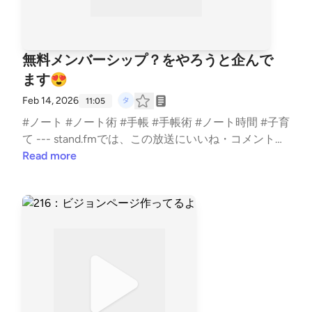
無料メンバーシップ？をやろうと企んで
ます😍
Feb 14, 2026
11:05
#ノート #ノート術 #手帳 #手帳術 #ノート時間 #子育
て --- stand.fmでは、この放送にいいね・コメント・
レター送信ができます。 https://stand.fm/channels/5
Read more
e0a1c5ee0b4ae817e2a30cf