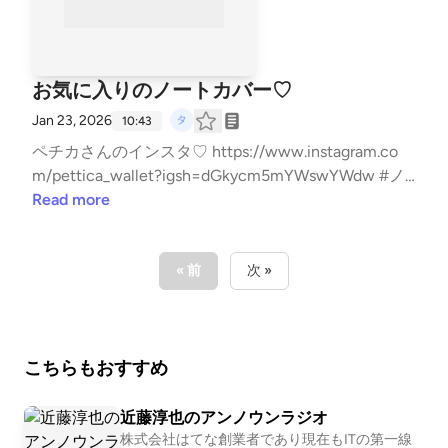
お気に入りのノートカバー♡
Jan 23, 2026
10:43
ペチカさんのインスタ♡ https://www.instagram.co
m/pettica_wallet?igsh=dGkycm5mYWswYWdw #ノ
ート #ペチカ #手帳 --- stand.fmでは、この放送にい
Read more
いね・コメント・レター送信ができます。 https://sta
nd.fm/channels/5e0a1c5ee0b4ae817e2a30cf
« 前
次 »
こちらもおすすめ
近藤淳也のアンノウンラジオ
株式会社はてな創業者であり現在もITの第一線