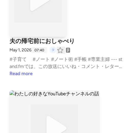
夫の帰宅前におしゃべり
May 1, 2026
07:40
#子育て #ノート #ノート術 #手帳 #専業主婦 --- st
and.fmでは、この放送にいいね・コメント・レター
送信ができます。 https://stand.fm/channels/5e0a1c5
Read more
ee0b4ae817e2a30cf