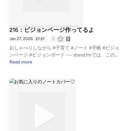
216：ビジョンページ作ってるよ
Jan 27, 2026
27:57
おしゃべりしながら #子育て #ノート #手帳 #ビジョ
ンページ #ビジョンボード --- stand.fmでは、この放
送にいいね・コメント・レター送信ができます。 htt
Read more
ps://stand.fm/channels/5e0a1c5ee0b4ae817e2a30cf