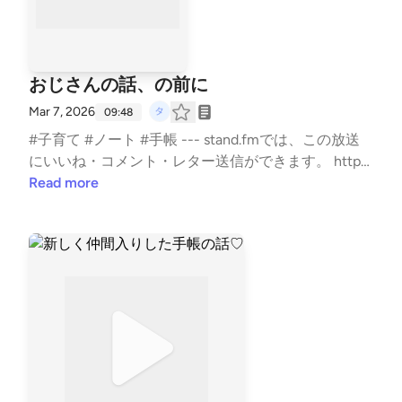
おじさんの話、の前に
Mar 7, 2026
09:48
#子育て #ノート #手帳 --- stand.fmでは、この放送
にいいね・コメント・レター送信ができます。 http
s://stand.fm/channels/5e0a1c5ee0b4ae817e2a30cf
Read more