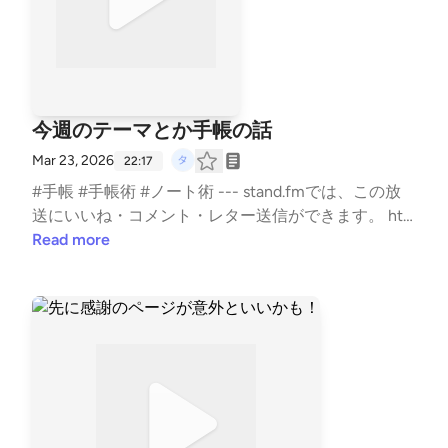
今週のテーマとか手帳の話
Mar 23, 2026
22:17
#手帳 #手帳術 #ノート術 --- stand.fmでは、この放
送にいいね・コメント・レター送信ができます。 htt
ps://stand.fm/channels/5e0a1c5ee0b4ae817e2a30cf
Read more