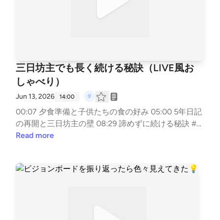
三日坊主でも長く続ける秘訣（LIVE風お
しゃべり）
Jun 13, 2026
14:00
00:07 夕食準備と子供たちの食の好み 05:00 5年日記
の再開と三日坊主の壁 08:29 諦めずに続ける秘訣 #子
育て #ノート #手帳 #三日坊主 --- stand.fmでは、こ
Read more
の放送にいいね・コメント・レター送信ができます。
https://stand.fm/channels/5e0a1c5ee0b4ae817e2a3
0cf