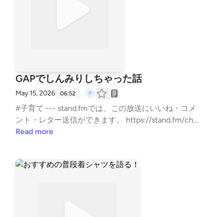
GAPでしんみりしちゃった話
May 15, 2026
06:52
#子育て --- stand.fmでは、この放送にいいね・コメ
ント・レター送信ができます。 https://stand.fm/chan
nels/5e0a1c5ee0b4ae817e2a30cf
Read more