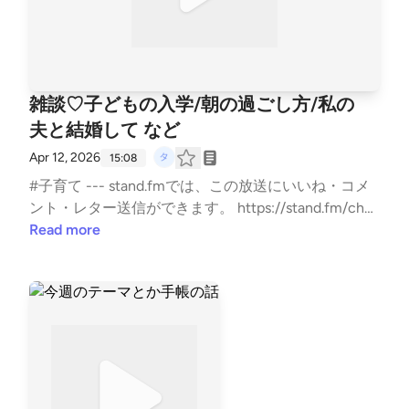
雑談♡子どもの入学/朝の過ごし方/私の
夫と結婚して など
Apr 12, 2026
15:08
#子育て --- stand.fmでは、この放送にいいね・コメ
ント・レター送信ができます。 https://stand.fm/chan
nels/5e0a1c5ee0b4ae817e2a30cf
Read more