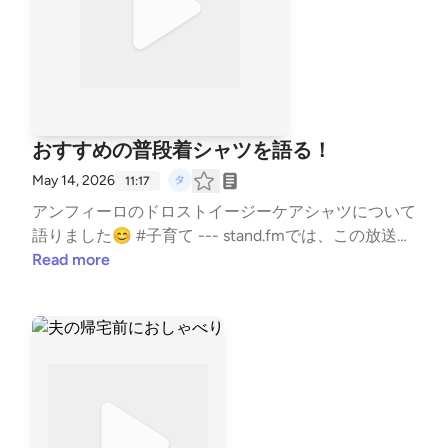
おすすめの普段着シャツを語る！
May 14, 2026
11:17
アンフィーロのドロストイージーケアシャツについて
語りました😊 #子育て --- stand.fmでは、この放送に
いいね・コメント・レター送信ができます。 https://s
Read more
tand.fm/channels/5e0a1c5ee0b4ae817e2a30cf