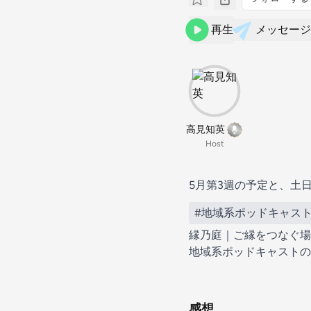
再生
メッセージ
高見知英
Host
5月第3週の予定と、土
#地域系ポッドキャス
縁乃庭｜ご縁をつなぐ場
地域系ポッドキャストの日 2
感想