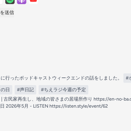
を送信
日に行ったポッドキャストウィークエンドの話をしました。
#
トの日
#声日記
#ちえラジ今週の予定
 | 古民家再生し、地域の皆さまの居場所作り
https://en-no-ba
026年5月 - LISTEN
https://listen.style/event/62