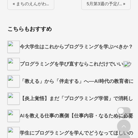
« まちのえんがわ…
5月第3週の予定/… »
こちらもおすすめ
今大学生はこれからプログラミングを学ぶべきか？（ゲ
プログラミングを学び直すならこれだけでいい
ウミ
「教える」から「伴走する」へ—AI時代の教育者に
【炎上覚悟】まだ「プログラミング学習」で消耗して
AIを教える仕事の裏側【仕事内容・なるために必要
スクロール
学生にプログラミングを学んでどうなってほしいのか