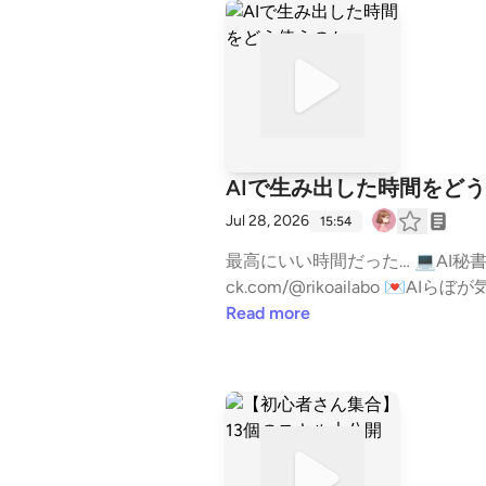
AIで生み出した時間をど
Jul 28, 2026
15:54
最高にいい時間だった… 💻AI秘書の作り方、事前登録は👇 https://riko-ai.com/p/r/KytnowOf 📕りこのSubstackは https://substa
ck.com/@rikoailabo 💌AIらぼが気になる方は↓ https://riko-ai.com/p/r/mq4RDcc7 🎧Spotifyは↓ https://open.spotify.com/show/5
ev4HxuUmy0HAaIDszzlqx?si=DdIGbdu1Q-u96u-6v8BqhA 🌈スタエフメ
Read more
1db54a52269f3dba8bbd0 #AI #毎日配信 #フリーランス #フリーランスママ #フリーランス #在宅フリーランス #ワーママ #子育
てママ #マーケティング --- stan
7e7ece590eb774d1755c07