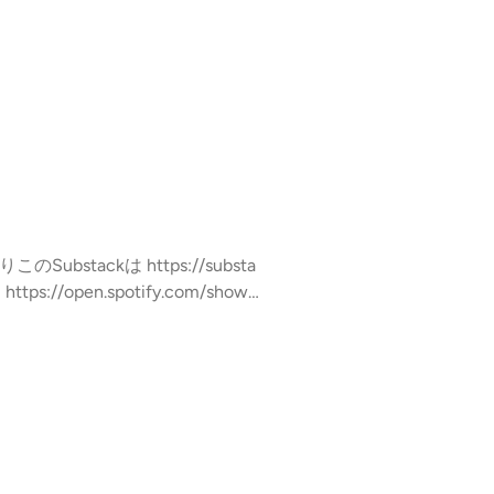
//stand.fm/channels/64