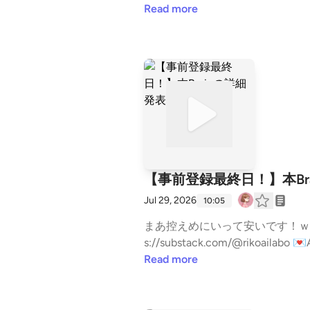
Spotifyは↓ https://open.spotify.com/show/5ev4HxuUmy0HAaIDszzlqx?si=DdIGbdu1Q-u96u-6v8BqhA 🌈スタエフメンバーシッ
Read more
プ限定放送は↓ https://stand.fm/episodes/67f1db54
ーランス #在宅フリーランス #ワー
送信ができます。 https://stand.fm/
【事前登録最終日！】本Br
Jul 29, 2026
10:05
まあ控えめにいって安いです！ｗ 💻AI秘書の作り方、事前登録は👇 https://riko-ai.com/p/r/KytnowOf 📕りこのSubstackは ht
s://substack.com/@rikoailabo 💌AIらぼが気になる方は↓ https://riko-ai.com/p/r/mq4RDcc7 🎧Spotifyは↓ https://open.spotify.co
m/show/5ev4HxuUmy0HAaIDszzlqx?si=DdIGbdu1Q-u96
Read more
sodes/67f1db54a52269f3dba8bbd0 #AI #毎日配信 #フリーランス #フリーランスママ #フリーランス #在宅フリー
ママ #子育てママ #マーケティング -
hannels/647e7ece590eb774d17