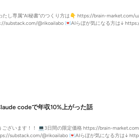
2269f3dba8bbd0 #AI #毎日配信 #フリーランス #フリーランスママ #フリー
マ #子育てママ #マーケティング --- stand.fmでは、
hannels/647e7ece590eb774d1755c07
ude codeで年収10%上がった話
m/u/riko_nft/a/bycTM3UjMgoTZsN