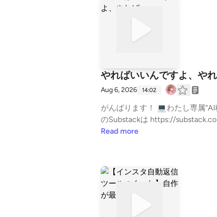
やればいいんですよ、やれ
Aug 6, 2026
14:02
がんばります！ 💻わたし専属“AI秘書”のつくり方は👇 https://brain-market.com/u/riko_nft/a/bycTM3UjMgoTZsNWa0JXY 📕りこ
のSubstackは https://substack.com/@rikoailabo 💌AIらぼが気になる方は↓ https://riko-ai
s://open.spotify.com/show/5ev4HxuUmy
Read more
ttps://stand.fm/episodes/67f1db54a52269f3dba8bbd0 #AI 
リーランス #ワーママ #子育てマ
https://stand.fm/channels/647