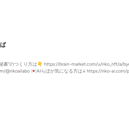
ば
.com/p/r/mq4RDcc7 🎧Spotifyは↓ http
0HAaIDszzlqx?si=DdIGbdu1Q-u96u-6v8BqhA 🌈スタエフメンバーシップ限定放送は↓ h
#毎日配信 #フリーランス #フリーランスママ #フリーランス #在宅フ
マ #マーケティング --- stand.fmでは、この放送にいいね
e7ece590eb774d1755c07