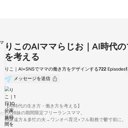
りこのAIママらじお｜AI時代
を考える
りこ｜AI×SNSでママの働き方をデザインする
722
Episodes
1
メッセージを送信
【AI時代の生き方・働き方を考える】
2人姉妹の期間限定フリーランスママ。
両家遠方＆多忙の夫→ワンオペ育児×フル勤務で鬱寸前に。