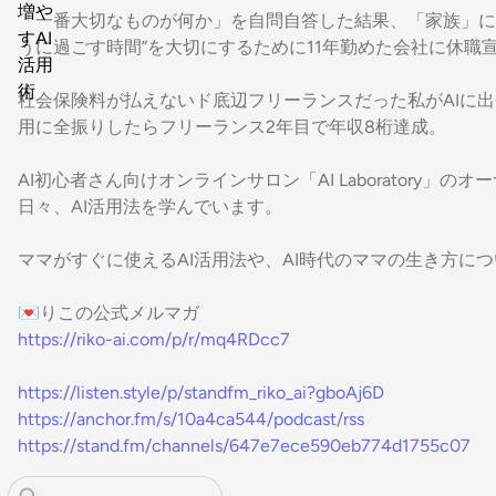
「一番大切なものが何か」を自問自答した結果、「家族」に
うに過ごす時間”を大切にするために11年勤めた会社に休職宣
社会保険料が払えないド底辺フリーランスだった私がAIに出
用に全振りしたらフリーランス2年目で年収8桁達成。
AI初心者さん向けオンラインサロン「AI Laboratory」の
日々、AI活用法を学んでいます。
ママがすぐに使えるAI活用法や、AI時代のママの生き方に
💌りこの公式メルマガ
https://riko-ai.com/p/r/mq4RDcc7
https://listen.style/p/standfm_riko_ai?gboAj6D
https://anchor.fm/s/10a4ca544/podcast/rss
https://stand.fm/channels/647e7ece590eb774d1755c07