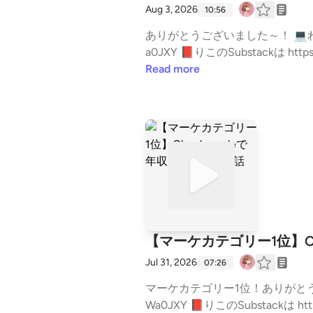
Aug 3, 2026
10:56
ありがとうございました～！ 💻わたし専属“AI秘書”のつくり方は👇 https://brain-market.com/u/riko_nft/a/bycTM3UjMgoTZsNW
a0JXY 📕りこのSubstackは https://substack.com/@rikoailabo 💌AIらぼが気になる方は↓ https://riko-ai.com/p/r/mq4RDcc7 🎧S
potifyは↓ https://open.spotify.com/show/5ev4HxuUmy0HAaIDszzlqx?si=DdIGbdu1Q-u96u-6v8BqhA 🌈スタエフメンバーシップ
Read more
限定放送は↓ https://stand.fm/episodes/67f1db54a5
ランス #在宅フリーランス #ワーマ
信ができます。 https://stand.fm/c
【マーケカテゴリー1位】Cla
Jul 31, 2026
07:26
マーケカテゴリー1位！ありがとうございます！！ 💻3日間の限定価格 https://brain-market.co
Wa0JXY 📕りこのSubstackは https://substack.com/@rikoailabo 💌AIらぼが気になる方は↓ https://riko-ai.com/p/r/mq4RDcc7 🎧