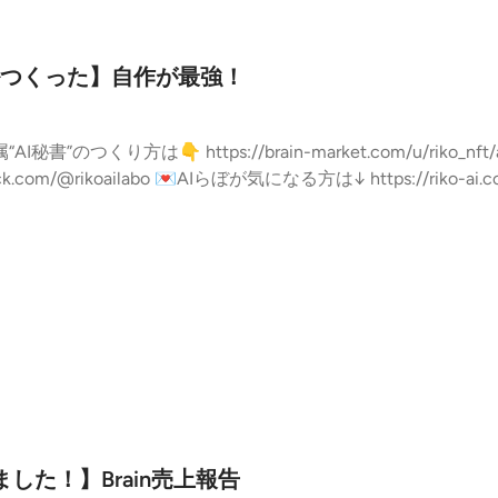
つくった】自作が最強！
://riko-ai.com/p/r/mq4RDcc7 🎧Spotifyは↓
xuUmy0HAaIDszzlqx?si=DdIGbdu1Q-u96u-6v8BqhA 🌈スタエフメンバーシップ限定放送
bd0 #AI #毎日配信 #フリーランス #フリーランスママ #フリーランス #
育てママ #マーケティング --- stand.fmでは、この放送に
s/647e7ece590eb774d1755c07
した！】Brain売上報告