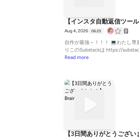
【インスタ自動返信ツール
Aug 4, 2026
06:25
自作が最強～！！！ 💻わたし専属“AI秘書”のつくり方は👇 https://brain-market.com/u/riko_nft/a/bycTM3UjMgoTZsNWa0JXY 📕
りこのSubstackは https://substack.com/@rikoailabo 💌AIらぼが気になる方は↓ https
https://open.spotify.com/show/5ev4H
Read more
は↓ https://stand.fm/episodes/67f1db54a52269f3dba8b
在宅フリーランス #ワーママ #子
ます。 https://stand.fm/channel
【3日間ありがとうございま