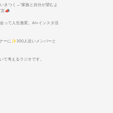
いきつく→“家族と自分が望むよ
言📣
会って人生激変。AI×インスタ活
オーナーに✨300人近いメンバーと
ついて考えるラジオです。