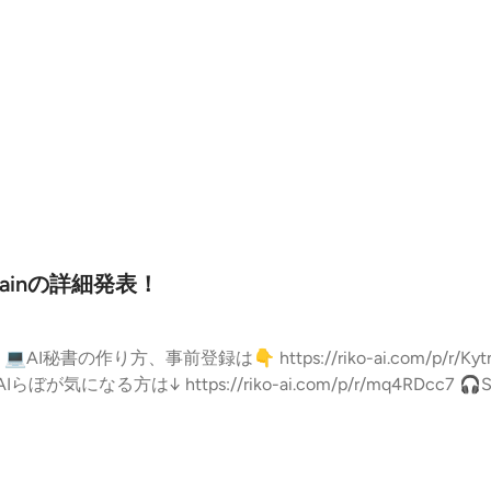
a52269f3dba8bbd0 #AI #毎日配信 #フリーランス #フリーランスママ #フリ
ママ #子育てママ #マーケティング --- stand.fmでは
channels/647e7ece590eb774d1755c07
ainの詳細発表！
tp
u-6v8BqhA 🌈スタエフメンバーシップ限定放送は↓ https://stand.fm/epi
ランス #ワー
-- stand.fmでは、この放送にいいね・コメント・レター送信ができます
55c07