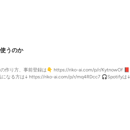
う使うのか
ンバーシップ限定放送は↓ https://stand.fm/episodes/67f
d.fmでは、この放送にいいね・コメント・レター送信ができます。 https: