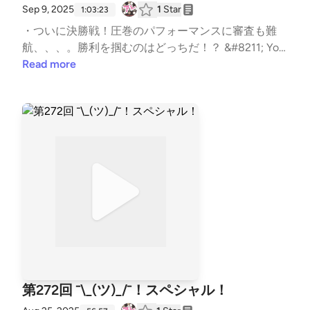
Sep 9, 2025
1
Star
脆弱性を悪用する攻撃キャンペーン | 10:35 | | (T) もし
1:03:23
もサイバーセキュリティ企業がフィッシングの被害に
・ついに決勝戦！圧巻のパフォーマンスに審査も難
あったら… | 24:38 | | (N) 法執行機関によるBooter サ
航、、、。勝利を掴むのはどっちだ！？ &#8211; You
ービス摘発の影響調査 | 40:09 | | オススメのアレ | 59:
Tube ・総務省｜報道資料｜フィッシングメール対策
Read more
08 | The post 第277回 59番目！スペシャル！ first ap
の強化に関する要請 ・フィッシング対策協議会 Coun
peared on podcast - #セキュリティのアレ.
cil of Anti-Phishing Japan | 報告書類 | 月次報告書 | 20
25/07 フィッシング報告状況 ・H1 2025 Malware and
Vulnerability Trends ・Salesloft Trust Portal ・Widesp
read Data Theft Targets Salesforce Instances via Sale
sloft Drift | Google Cloud Blog ・The impact of the S
alesloft Drift breach on Cloudflare and our customers
・FIBREPLEX Homecare | Schwarzkopf Professional
辻伸弘メモ：今歯取れた。優勝おめでとうございま
す。壁紙募集！収録参加はやろう。 アレながら。あ
りがたいコメント！来るところには来る。来ないとこ
ろには全然来ない。そのあたりギャップがあるのか
も。届くところにはなぜ届くのか。その傾向は。プラ
第272回 ¯\_(ツ)_/¯！スペシャル！
ットフォームごとの濃淡もあるのかな。なかなかに根