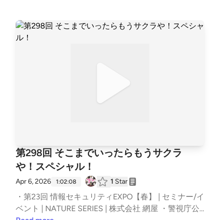
っちぎりでレジデンシャル！購入して使ってみたっぽ
nit | United States Department of Justice ・SOHO ro
ー】 | いつもの雑談から | 00:00 | | お便りのコーナー |
い。ANDかORか同じネットワーク内にそれぞれが存
uter compromise leads to DNS hijacking and adversar
05:33 | | (T) ClickFix を使う攻撃手口の進化 | 19:25 | |
在しての重複か。追いかけて追いかけても。元を絶つ
y-in-the-middle attacks | Microsoft Security Blog ・F
(N) Microsoft とあるセキュリティリサーチャーとの
にも色々な経路ある問題。サプライチェーン強化に向
rostArmada: All thriller, no (malware) filer ・Chainalys
トラブル | 35:44 | | オススメのアレ | 55:38 | The post
けたセキュリティ対策評価制度（SCS評価制度）に関
is 2026 Crypto Crime Report &#8211; Japanese &#82
第305回 間がワルいとね！スペシャル！ first appeare
する注意喚起が経済産業省から出てた件。まだ決まっ
11; Chainalysis ・NIST Updates NVD Operations to Ad
d on podcast - #セキュリティのアレ.
てないし、制度が開始されてないものにどうやって今
dress Record CVE Growth | NIST ・NVD &#8211; NV
すぐ評価を取得するねん！嘘やんかぁ。自分の公開当
D Dashboard 辻伸弘メモ：「お」と「を」の説明。い
初の受け止めから世の中での扱いが変わってきている
つもだからなんなんやの話。アプリでも注意喚起。ア
ように思う。そこに違和感を覚えています。書類審査
レのいい使い方。ソースっすね。nmapの使い道。逸
ゲーム。横串、包含であってほしいし、そうでないと
般の誤家庭。変えないといけない外圧があるまでは。
コスト増なんですよね。この基準で大丈夫か。年間の
FBIが乗ったられたルータを無害化。例のBear。経路
半分を対応してこの結果はちょっとなぁ。やれんの
ねじ曲げるやつ。何が目的やったんか分からないのが
第298回 そこまでいったらもうサクラ
か？ 【チャプター】 | いつもの雑談から | 00:00 | | お
気持ち悪い。Masquerade！同じ方法で乗っ取り返し
便りのコーナー | 06:14 | | (N) RESIP と VPN はどのく
や！スペシャル！
たのでは？タイフーンって言われるとどうしても
らい悪用されているのか ? | 17:24 | | (T) SCS 評価制度
「上々颱風」が想起されます。広く網を張っていた？
Apr 6, 2026
1
Star
1:02:08
に関する注意喚起でてましたね | 39:57 | | オススメの
NOTICEとの相性。チェイナリシスをチェナリシスっ
・第23回 情報セキュリティEXPO【春】 | セミナー/イ
アレ | 63:13 | The post 第302回 No Reason アレ！ス
て言う人いる。略して「チェナ」。ランサムのところ
ベント | NATURE SERIES | 株式会社 網屋 ・警視庁公
ペシャル！ first appeared on podcast - #セキュリテ
ね。中央値と総額。むしろ減ってる数字のこれまで。