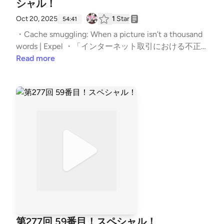
静かつ現実に沿いながら寄り添うことを意識しまし
シャル！
リンなのかチーリンなのかキーリンなのか。今年は爆
た。セクストーションをご存じなかった。インシデン
増。弁護士オプション結構自分にはインパクトあっ
Oct 20, 2025
1
Star
54:41
ト時に大事なものの1つに「情緒」ってのがあると思
た。認証情報が漏えいからの。こんな状況で多要素ま
・Cache smuggling: When a picture isn’t a thousand
ってる。事例紹介を快諾してくださって本当にありが
だなとこあるんですね。LOLって悪用だけではない。
words | Expel ・「インターネット取引における不正
とうございます。皆さんが相談されたときにも是非ご
色々と設定変更もしてくる。ちょっと懐かしいCyber
アクセス等防止に向けたガイドライン」の改正につい
Read more
活用ください。あくまで個人でどうしようもなくなっ
duck。無効にしたり、通るようにしたり。ほんまな
て ・インターネット取引サービスへの不正アクセ
ている人のみですよ。 【チャプター】 | いつもの雑談
かなかでてこないのつらい。CVE-2025-61932。脆弱
ス・不正取引による被害が急増しています：金融庁
から | 00:00 | | お便りのコーナー | 07:46 | | (N) ボイ
性はエンドポイントに。正規のサーバになりすました
・リアルタイムフィッシング詐欺にご注意ください |
スフィッシングによる不正送金被害 | 17:18 | | (T) セク
ものに接続して、ん？なんか聞いたことあるような。
楽天証券 辻伸弘メモ：病み上がりです。東京ラブス
ストーション被害を受けた話 | 39:06 | | オススメのア
取り上げられ方に違和感。注意喚起の在り方。ナラテ
トーリー懐かしい。人と話してる感じがええんよ。安
レ | 58:47 | The post 第283回 我々、手も動かしてる
ィブ次第。攻撃試行を受ける可能性が高まることが想
全だけではあかん！。タダでは起きひんぞ！寝込んで
んやで！スペシャル！ first appeared on podcast - #
定される利用例って何？訂正します。再三の再登録通
いただけにな！試験結果が合格であることを祈ってお
セキュリティのアレ.
知。ドメイン廃止に向けて。ほっとした話の中に見た
ります。素数回。実際に同じようなの来たよを教えて
盲点。Twitterって呼んでいきたい。 【チャプター】 |
くれるのありがたい。新たなっていうか拡張かな。13
1 | いつもの雑談から | 00:00 | | 2 | お便りのコーナー |
9個でよかったんか？問題。画像（キャッシュ）に見
02:37 | | 3 | (T) Qilin ランサムウェアの攻撃手法 | 09:4
せかけたファイルから抜き出すんですよ。スマグリン
6 | | 4 | (P) LANSCOPE のゼロデイ脆弱性を悪用する
グですわ。密輸ですよ！PowerShellの扱いを本気で
攻撃活動 | 27:53 | | 5 | (N) X でセキュリティキーの再
考え直さないといけないのでは？ほんま使い勝手良く
第277回 59番目！スペシャル！
登録が必要なのはなぜ ? | 44:46 | | 6 | オススメのアレ