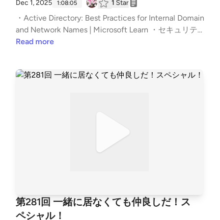
ブラウザの拡張問題。中身も期間も興味深い。まずは
Dec 1, 2025
1
Star
1:08:05
レ.
アフィリエイトコードからスタート。徐々にエスカレ
・Active Directory: Best Practices for Internal Domain
ートしていく。信用を悪用。バックドアまで。狙い澄
and Network Names | Microsoft Learn ・セキュリテ
ました攻撃も可能。数は水増ししてる可能性あると思
ィのアレまとめ — セキュリティのアレまとめ ・サイ
Read more
う。ブラウザってもう第二のOSやろ。組織、個人そ
バー警察局便りR7Vol.1「銀行から電話・・・はたし
れぞれでできる対策。目的は何だったのか。パンダと
て本物？企業の資産が危ない！」（R７.4.24） ・銀
いうことは。EDRとかEPPで検知できるんかいな。A
行装う電話「ボイスフィッシング」で口座情報を盗
MOS。いわゆるマルバ。質問した結果の共有ってこ
む、不正送金３億４０００万円被害…警察「金融機関
とですね。ClickFix的な。その回答を用意するのが巧
からの電話は一度切り再度かけ直して」：地域ニュー
妙だ。広告業界頑張ってほしい。教育にも入れた方が
ス : 読売新聞 ・「性的脅迫・セクストーションの恐
よくない？自分も検索気を付けよう。とあるフィッシ
怖」個人情報全てが盗まれる。ゾッとしたAIサイバー
ング詐欺に関する注意喚起。めっちゃ時節のネタ。出
犯罪の進化とは？【落合陽一】 &#8211; YouTube ・
た！訓練でしたパターン。重要なお願い！事前調整大
犯罪被害者等施策ホームページ &#8211; 警察庁 / 各都
事。準備八割！こうならないような注意喚起してほし
道府県警察の性犯罪被害相談電話につながる全国共通
い。狼少年を懸念。逆効果を生んじゃいかねない。訓
番号「♯８１０３（ハートさん）」 ・Sextortion: A Gr
練の失敗事例と再発防止策の事例をご存じの方、教え
owing Threat Targeting Minors — FBI ・Sextortion —
てくれると嬉しいです。 【チャプター】 | いつもの雑
FBI ・ワイヤレスステレオインサイドホン EAH-AZ10
第281回 一緒に居なくても仲良しだ！ス
談から | 00:00 | | お便りのコーナー | 07:08 | | (T) ブラ
0｜Hi-Fi オーディオ &#8211; Technics（テクニク
ウザの拡張機能に潜む脅威 | 14:21 | | (N) AMOS マル
ペシャル！
ス） 辻伸弘メモ：12月か。2月って皆さんバタバタし