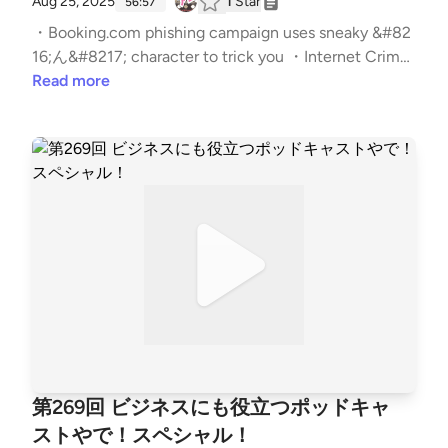
Aug 25, 2025
1
Star
深いかも。なかなかに鰻登り。エッジデバイスを合算
56:57
するとMS製品より多くなる。KEVにCVSSのエッセ
・Booking.com phishing campaign uses sneaky &#82
ンスでフィルタしました。基準を作るときは漏れが生
16;ん&#8217; character to trick you ・Internet Crime
まれないかの注意が必要。悪用の有無に加えて、シナ
Complaint Center (IC3) | Russian Government Cyber
Read more
リオがあるといいかも。ドリドリ。名前ややこしや。
Actors Targeting Networking Devices, Critical Infrastr
巻き込まれまくってる。お手本になるけど実際真似よ
ucture ・Cisco IOS and IOS XE Software Smart Install
うとすると難しい。ドリフトしたのはボクか。 【チ
Remote Code Execution Vulnerability &#8211; Cisco
ャプター】 | いつもの雑談から | 00:00 | | お便りのコ
・Russian state-sponsored espionage group Static Tu
ーナー | 03:21 | | (N) 総務省からフィッシングメール
ndra compromises unpatched end-of-life network de
対策強化の要請 | 12:07 | | (T) 2025年上半期の脆弱性
vices ・Cisco Smart Install プロトコルを狙った攻撃
の動向 | 30:04 | | (P) Salesloft Drift から Salesforce へ
の急増 &#8211; NICTER Blog ・District of Alaska | Ore
のサプライチェーン攻撃 | 47:49 | | オススメのアレ | 5
gon man charged with administering “Rapper Bot” DD
8:43 | The post 第274回 歯抜け！スペシャル！ first a
oS-for-hire Botnet | United States Department of Jus
ppeared on podcast - #セキュリティのアレ.
tice ・Oregon Man Charged in ‘Rapper Bot’ DDoS Ser
vice – Krebs on Security ・DVRを狙うRapperBotの最
新動向 &#8211; NICTER Blog ・ブラックコーヒーBEA
NSゲイシャブレンド｜古谷乳業株式会社 辻伸弘メ
第269回 ビジネスにも役立つポッドキャ
モ：喋らせてもらえてます。ポッドキャストしてた。
ストやで！スペシャル！
回しの裏側。何が言いたいかっていうとポッドキャス