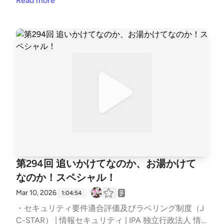
式チャンネル &#8211; YouTube ・Customer Updates:
Read more
ィのアレ.
なぜこんな数字になっているのか。グループ数と集中
Stryker Network Disruption | Stryker ・Office of Publi
構造、バックアップからの復旧率を考慮して分析。小
c Affairs | Justice Department Disrupts Iranian Cyber
粒化と二極化。ランサム収益 vs IAB収益。カバー範囲
Enabled Psychological Operations | United States Dep
はすべてではないことに注意。戻さないように踏みと
artment of Justice ・CISA Urges Endpoint Managem
どまらせたい。分析できてないCVE増えとるぞ問題。
ent System Hardening After Cyberattack Against US
改善していくとは言っていたものの。結果的にはバッ
Organization | CISA ・Best practices for securing Mic
クログは増えたのか。減ったのか。全部はやめます。
rosoft Intune | Microsoft Community Hub ・Abusing
その優先順位とは。これが現実解なんかな。さらっと
AWS Native Services: Ransomware Encrypting S3 Bu
いったなぁ。 【チャプター】 | いつもの雑談から | 0
ckets with SSE-C ・The Invisible Army: Why IP Reput
0:00 | | お便りのコーナー | 03:26 | | (N) FBI がロシア
ation Fails Against the Rotation Economy ・JA4T: TC
に乗っ取られたルーターを無害化した話 | 12:26 | | (T)
P Fingerprinting • FoxIO Blog ・惡の華 | テレ東・ＢＳ
Chainalysis 2026 Crypto Crime Report 読んでみた | 2
テレ東 7ch(公式) 辻伸弘メモ：来られる方、当日はよ
8:36 | | (P) NIST が NVD に関する方針を転換 | 46:49 |
ろしくお願いします。前泊の大切さ。1人になるかも
第294回 追いかけてなのか、お湯かけて
| オススメのアレ | 58:05 | The post 第300回 お誕生日
しれんのかいな。1と2にもあるの見逃してた。啓発動
おめでとうやで！スペシャル！ first appeared on pod
なのか！スペシャル！
画見てね！前のめりで聴いていただいて嬉しい。お便
cast - #セキュリティのアレ.
りきっかけで調べましたよ。Strykerって字面かっこ
Mar 10, 2026
1:04:54
いい。ランサムウェアやワイパーなどを使わない破
・セキュリティ要件適合評価及びラベリング制度（J
壊。先に言ってた好き。盗まれた情報次第で今後と影
C-STAR） | 情報セキュリティ | IPA 独立行政法人 情