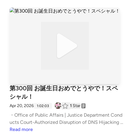
ャル！ first appeared on podcast - #セキュリティの
にするってことやと思います。地固めほんま素晴らし
・サプライチェーン強化に向けたセキュリティ対策評
アレ.
い！AIうまく付き合っていきたいですね。ある意味で
価制度（SCS評価制度）に関する注意喚起 （METI/経
生き残りもかかっていると思う。移行の際に気をつけ
済産業省） ・サプライチェーン強化に向けたセキュ
ることは選択のときに気をつけることでもあるんです
リティ対策評価制度（SCS評価制度） | 情報セキュリ
よね。ClickFixの今とこれから。初期侵入として。そ
ティ | IPA 独立行政法人 情報処理推進機構 ・黒崎煌代
の後は永続化とその冗長化。BYOIとは。とはいいつ
｜プロデュース本部｜LesPros Entertainment 辻伸弘
つ持ち込むのってそれほど難しいことではない。監視
メモ：GW中の皆さんこんにちは！中学受験の思い
側が運用の知らないときのジレンマ。目的は。この後
出。ウチはそういうママではなかったです。念の為。
に何をしたのか。IAB的にも見ることができる。単な
ずっと休みなのかもしれない。インターネットおじさ
るマルウェアの配送経路としてではなく、広く初期侵
んだったあの頃。監修のときの話。あなたの身近にお
入経路として捉えてほしい。ClickFixとこれまでの経
すすめのアレ。情報セキュリティ事故対応アワードと
路との強み弱み。脆弱性の発見者とベンダーの間で起
は。現地でご参加ください！裁判所の許可を取れるよ
第300回 お誕生日おめでとうやで！スペ
きたゴタゴタ。In the wildのものも。Banまくり。名
うな最小限で結果を出せることしてると思います。R
シャル！
指しはなかなかですね。それをきっかけに色々ポロポ
SAでの2組織の発表。悪用の半分はVPNやレジデンシ
ロ出てくる。公開すりゃいいってもんでもない。でも
ャルプロクシ。同じIPでもそこにぶら下がっている端
Apr 20, 2026
1
Star
1:02:03
何がまずいのか分からないと対策も調査もできへん
末の1つでも駄目な挙動すると黒扱いになっちゃう。
・Office of Public Affairs | Justice Department Cond
し。狭間にいる運用する側の利益がもっとある形にな
数が多く生存期間も短い（大体一週間以内）から追い
ucts Court-Authorized Disruption of DNS Hijacking N
ってほしい。なんかこう丁度ええとこないんかいね。
かけてもIoCとしての効果が見込めない。ブラジルぶ
etwork Controlled by a Russian Military Intelligence U
Read more
透明性の担保、第三者の目に触れる形。 【チャプタ