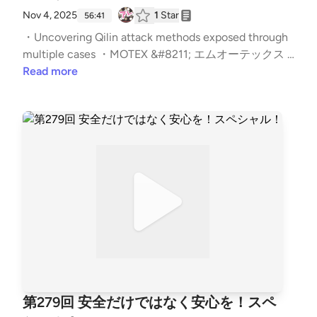
ウェアの新たな攻撃キャンペーン | 30:01 | | (P) フィ
てます？華やかなりし頃。余裕を持ったスケジュール
Nov 4, 2025
1
Star
56:41
ッシング詐欺メールへの注意喚起が実は… | 42:05 | |
を。根岸さんがひっさびさにWindows。インテル入
・Uncovering Qilin attack methods exposed through
オススメのアレ | 53:42 | The post 第285回 お客様は
ってる出る。ふざけるゆとり。一度決めたものを変え
multiple cases ・MOTEX &#8211; エムオーテックス &
神様です！スペシャル！ first appeared on podcast -
る大変さ。古の霞ヶ関・霞ヶ浦問題。アレまとめはも
#8211; 【重要なお知らせ】LANSCOPE エンドポイン
Read more
#セキュリティのアレ.
う公認です！一連の地銀法人ユーザへの攻撃。入口は
トマネージャー オンプレミス版におけるリモートで
電話。振り込み上限が高いというのが狙い目と思われ
コードが実行される脆弱性について （CVE-2025-619
ていそう。出所がどこやろか。精度高そうな気がす
32） ・BRONZE BUTLER exploits Japanese asset ma
る。「良いこと言った」って言われるとちょっぴり嬉
nagement software vulnerability – Sophos News ・L
しい辻さん。「フィッシングメールにご注意くださ
ANSCOPE エンドポイントマネージャー オンプレミ
い」の盲点。ばら撒きメールは観測されやすいから止
ス版における通信チャネルの送信元検証不備の脆弱性
められやすい。取引パスワードはどうしてるんやろ
（CVE-2025-61932）について ・X、11月10日までの
か。リアルタイムやAitMとかかな。入口の先は応用
2要素認証（2FA）再登録をユーザーに要請 「Twitter
利くなぁ。日本語を含むアジア圏の言語を扱える人を
ドメイン廃止のため」 &#8211; ITmedia NEWS ・オー
探す求人を見た。ボクがひっかかってないのちょっと
ベルジーヌ監修 チキン焼カレー｜ローソン公式サイ
残念？セクストーション被害に遭った方から連絡が来
ト 辻伸弘メモ：そういう時期。めっちゃしょっちゅ
た。調べたて行き着いたそう。InstagramのDMからLI
う会ってると思われてるみたい。それぞれの寝ると
NE。質の低い翻訳っぽい。ブラフもしてくる。まず
き。おすすめじゃないアレ。リーダーシップ+センス
第279回 安全だけではなく安心を！スペ
「賭けになる」ということを強調した。できるだけ冷
の大切さ。久々のコンプ。聴いてないけど欲しい。キ