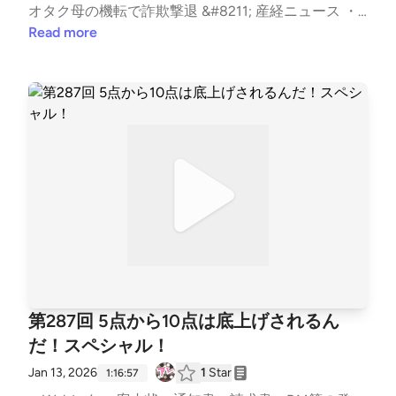
いかわからへん人をこぼさへんようにするのが伝わっ
オタク母の機転で詐欺撃退 &#8211; 産経ニュース ・L
てきて好感が持てる。サポート終了したEdgeDevice
INEグループ作成を要求されるCEO詐欺メールについ
Read more
が多く使われていることの裏返し。数値的な裏付けが
てまとめてみた &#8211; piyolog ・UNO reverse card:
あった方が訴求しやすい。今更感がある裏返しでやっ
stealing cookies from cookie stealers ・VulnCheck St
とスタートラインに立てる。手洗いうがいみたいなも
ate of Exploitation 2026 | Blog | VulnCheck ・清水ミ
んですよ。 ホーッホッホッホ。自分達が使っていな
チコのシミチコチャンネル &#8211; YouTube アレ勢
いツールが利用するポートは明示的にブロックする。
メモ：アクティブすぎるアグレッシブや。参考になる
気付かない、止められないのが現実。ランサム＝VPN
が、万人には成果を誇れない。法執行機関に頑張って
ではない。VPNのせいちゃうやろ、運用のはなしや
貰うのが正しい経路か？騙されやすい人を狙ってい
ん。なんでもVPNのせいにすんなよ。渡り鳥の季節な
る。。検索上位に上がってきて入れちゃう企業の人も
のかもしれない。早く帰ってきてくれ。次回の収録で
いる。そのタイトルは開きやすい。ドメインに偏りあ
雪降ったら笑う。 ふりかけ生活をしている僕に教え
り。リストを持っている？朝４時サイトはアクティブ
て欲しい。みんなの生活にちょっと足すセキュリテ
じゃない。７時頃からOpen。フィルタリング回避
ィ。ふりかけのような人材になりたいと思っていた
か？パッケージを使ったサイトでロゴだけ違うサイト
り、思っていなかったり。 【チャプター】 | いつもの
もあるから作りが楽。ボイスフィッシングは顕在化し
第287回 5点から10点は底上げされるん
雑談から | 00:00 | | お便りのコーナー | 02:14 | | (N) B
辛い。マネロン部門だけでは無理CISRT部門と一緒に
OD 26-02 の要求事項 | 12:04 | | (T) Interlock ランサム
だ！スペシャル！
取り組む。日によって移動する。金融機関同士で連
ウェアの攻撃手口 | 29:04 | | オススメのアレ | 51:16 |T
携。AitM多いか？と思ったらかなり少ない。リアル
Jan 13, 2026
1
Star
1:16:57
he post 第291回 皆さんのお気に入りのふりかけ教え
タイムフィッシングの方が多い。他行宛て振込送金を