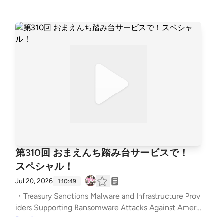
8211; piyolog ・Security incident disclosure — July 2
026 ・OpenAI and Hugging Face partner to address s
ecurity incident during model evaluation | OpenAI ・E
xploitGym: Can AI Agents Turn Security Vulnerabilitie
s into Real Attacks? ・How OpenAI’s human mistake l
ed to the AI-powered hack on Hugging Face | TechCr
unch 辻伸弘メモ：お便りから行く時もあるねん。資
格勉強とその維持の意味。SCS評価の使い道。タイム
ゾーンズレ問題。攻撃者に利する議論。主語はあまり
大きすぎないように。AIだから許されてる？時間の経
過でバランスが取れてくることもあるかな。自分な
り、組織なりの線は必要。もう、Threat Detect Resp
onseやん説。いろいろ準備のためのリソースはあり
第310回 おまえんち踏み台サービスで！
ます。同じ見解になると思ってた。どう向き合ってい
スペシャル！
るかによる。今、紹介しておきたいランサムギャン
グ。RansomHouse登場したあの頃。はじめはウェア
Jul 20, 2026
1:10:49
ではなかった。なんとも身勝手なAbout。結局暗号
・Treasury Sanctions Malware and Infrastructure Prov
化。ESXiも借り物から対応。日本で知られているイ
iders Supporting Ransomware Attacks Against Ameri
メージあるけどまぁぎり中堅。「にくそい」とか「こ