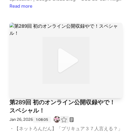
そう。AIをどう攻撃に使っているのかって話。AI for
ing Risk From End-of-Support Edge Devices | CISA ・
Read more
Security。Security for AI。カービィなのか牛丼なの
Interlock Ransomware: New Techniques, Same Old Tr
か。作業支援の位置づけという状況。ガードレールの
icks | FortiGuard Labs ・Threat Actor Profile: Interlock
越え方。手探りから次の段階に。参入障壁も下げてる
Ransomware &#8211; Arctic Wolf ・ふりかけ：ソフ
と思う。FIRSTのあるWG。脆弱性に関する予測。め
トふりかけシリーズ | 丸美屋 辻伸弘メモ：たまにはこ
っちゃ増える予想の中央値。頭打ちどこでするかな
こを募集してみたい。募集したらいただけました！
ぁ。脆弱性を作り込まない精度と悪用の精度。アカウ
アレ勢メモ：二月っていっちゃん寒いんかな？手洗い
ントの操作に違和感。はじめからなんか途中からなん
うがいウォッシュウォッシュ。対応を観てからってい
か。監視だけでなく資産管理系って強力なものある。
う人が多い。支払いを仲介してくれるサービスが利用
監視機能を使って更なる情報収集。自分たちが使って
できる方がありがたい。自前でやってるところの方が
いるソフトが悪用される想定。 【チャプター】 | いつ
多い。PayPalから電話かかってきたことがあるわ。カ
もの雑談から | 00:00 | | お便りのコーナー | 03:52 | |
タコトの日本語で逆に怪しい。レインボーテーブル買
(P) AI の悪用に関する Google のレポート | 13:44 | |
ったんですよ。NTLMv1終わらせにきました。たまに
(N) Vuln4Cast による脆弱性の数の予測 | 27:10 | | (T)
あるよねカード止められるの。ちゃんとやってくれて
第289回 初のオンライン公開収録やで！
従業員を監視するツールを悪用するランサムウェアの
る証でもある。健康に良いアレ、健康もアゲアゲ。ア
攻撃 | 38:15 | | オススメのアレ | 51:42 | The post 第29
スペシャル！
ップルデバイスみたいになってきた。インドにはちょ
2回 愛と情熱を！スペシャル！ first appeared on pod
っと早い。ドバイに居る体で。 あゆみ寄ってるとこ
Jan 26, 2026
1:08:05
cast - #セキュリティのアレ.
ろがすごい。いうのは簡単だけど、どこからやってい
・【ネットろんだん】「プリキュア３７人言える？」