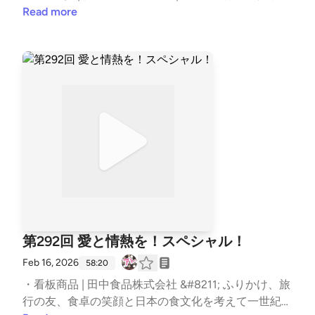
響範囲が変わってくる。これ検知相当に大変。認証・
報処理推進機構 ・$4.8M in crypto stolen after Korea
Read more
認可の保護はもちろんのこと、権限についても見直し
n tax agency exposes wallet seed ・bips/bip-0039.m
が必要。Separate of Duty。MDMあるの安心。自分た
ediawiki at master · bitcoin/bips · GitHub ・Look Wha
ちが被害に遭うことだけではなく、使っているサービ
t You Made Us Patch: 2025 Zero-Days in Review | Go
スの組織が被害に遭ったときに自分たちにどのような
ogle Cloud Blog ・Known Exploited Vulnerabilities C
影響があるのかを棚卸ししよ。IPIDEAのテイクダウン
atalog | CISA ・狩野英孝【公式チャンネル】EIKO!G
を受けて。GREYNOISEって名前は名が体を表してる
O!! &#8211; YouTube 辻伸弘メモ：皆さんの好きなカ
感じあるしセンスいいと思う。IPごとに平均3セッシ
ップヌードルは何味ですか？追いかけてお湯かけて引
ョン未満って使い捨てやん。人の動きと連動してい
っかけて。やっぱ加点方式でしょ。★1どこに売って
る。環境変数的なもので識別。入れ替わり。穴埋めか
るん？健康にもいいアレ。韓国の国税庁のやらかし。
ー。インフラのテイクダウンだけでは戻っちゃう傾向
写ってはいけないもの。お気付きだろうかぁ。秘密鍵
ある。悪用以外思いつかないサービス。Torと違うと
の作り方。善意の人。ドメインたまに取るで！冬ソナ
ころ。限りなく黒に近い黒。 【チャプター】 | いつも
思い出した。多さと影響度。中身に注目。ターゲット
の雑談から | 00:00 | | お便りのコーナー | 07:44 | | (T)
の変化。使い勝手の良い芋づる式パターン。コマーシ
第292回 愛と情熱を！スペシャル！
Stryker 社で発生したインシデントについて | 12:40 | |
ャルな攻撃が目立ってきている。外せないキーワード
(N) GreyNoise の RESIP に関するレポート | 31:20 | |
Feb 16, 2026
「AI活用」。自動化、効率化、成功率を上げる要素。
58:20
オススメのアレ | 58:02 | The post 第298回 そこまで
悪用されているゼロデイの中には自分たちに来なさそ
・看板商品 | 田中食品株式会社 &#8211; ふりかけ、旅
いったらもうサクラや！スペシャル！ first appeared
うなものもあることに注意。同じ武器を持っている。
行の友、食卓の笑顔と日本の食文化を考えて一世紀
on podcast - #セキュリティのアレ.