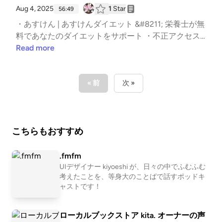
トやっててよかった！拠り所としてのチェックシー
Aug 4, 2025
1
Star
56:49
ト。こっそり色々教えてください！「ん」に
・あすけん | あすけんダイエット &#8211; 栄養士が無
「ん？」。眼鏡も顔の一部。VS忘れ。次のプレゼン
料であなたのダイエットをサポート ・不正アクセス
ト。7年前に公表された脆弱性。ベルセルク。初期ア
に関するご報告とお詫び | 株式会社 審調社 ・審調社
Read more
クセスの次はTFTP。懐かしい。さぐる情勢。我らが
がランサムウエア被害、三井住友海上など委託元に影
じゃなかった。注意喚起の更新と報道。業を煮やし
響 「ダークウェブに情報」 | 日経クロステック（xTE
た？目に見えるダメージがないという特徴もあるか
CH） ・審調社のランサム被害が30超の保険会社に影
« 前
次 »
も。情報発信の仕方を考え直さないといけないと思っ
響、未発表の東京海上日動なども委託 | 日経クロステ
た。そのMV見た！主犯が捕まった。その理由とは。
ック（xTECH） ・業務委託先における不正アクセス
脇が甘系。攻撃を検証させるの凄いなぁ。利用者の目
被害に関する調査結果について ・集中アクセスに強
的。課金への脅迫かっ！サービス提供者がイラっとす
こちらもおすすめ
い「tenki.jp」、なぜDDoS攻撃にあっさり敗れたの
るくらい儲かってるみたい。入れ替わる末路となり根
か？ &#8211; キーマンズネット ・tenki.jpのDDoS被
絶にはならないもどかしさ。そういえばの人数。
害事例に学ぶ事業判断と対策フロー AWS Summit Ja
.fmfm
【チャプター】 | いつもの雑談から | 00:00 | | お便り
pan 2025レポート ・Introducing Proton Authenticato
UIデザイナー kiyoeshi が、日々の中でふむふむ
のコーナー | 04:47 | | (T) 7年前の脆弱性 CVE-2018-0
考えたことを、等身大のことばで話すポッドキ
r: Secure 2FA, your way | Proton ・Dropbox Password
171 の悪用への注意喚起 | 15:53 | | (N) RapperBot の開
ャストです！
s discontinuation | Dropbox Help &#8211; Dropbox He
発者が特定、告訴された話 | 31:33 | | オススメのアレ |
lp ・福井県立図書館 | 覚え違いタイトル集 辻伸弘メ
52:09 | The post 第272回 ¯\_(ツ)_/¯！スペシャル！ firs
モ：てーてーてれてーてーてーてれてー。オクラホマ
ローカルブックストア kita. オーナーの声