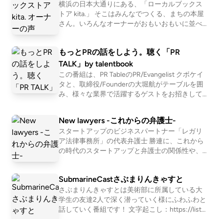
t appeared on podcast - #セキュリティのアレ.
というとスタンピート。ワンピースは言い過ぎたと思
横浜の日本大通りにある、「ローカルブックス
トア kita.」 そこはみんなでつくる、まちの本屋
っている。誤検知でもそうでなくても検知後のことを
さん。いろんなオーナーがおもいおもいに並べ
が知りたい。HIBP大活用。出ている情報からリーク
る本と出会える場所。 このpodcastは、そんな
を調べてみたら名義が異なっていた。委託先管理を強
本屋さんのオーナー達の想いや気持ちを出して
化するとは言っていたものの。一時期このパターン続
もっとPRの話をしよう。聴く「PR
みる場です。
きましたよね。やっぱり自組織外に責があるものは後
TALK」by talentbook
回しの意識？10年ぶりに言ってみようかな。みんな
この番組は、PR TableのPR/Evangelist クボケイ
タと、取締役/Founderの大堀航がテーブルを囲
どうしてIRMやらへんの？教えてぇん！喉元過ぎても
み、様々な業界で活躍するゲストをお招きして
とならないように。tenki.jpへのDDoSの話。当事者の
「もっとPRの話をしよう」という趣旨の番組で
経験談が出にくい攻撃の最たるものの1つ。年末年始
す。Webサイトと連動しておりますので、ぜひ
New lawyers -これからの弁護士-
のアレ流れの巧妙な攻撃の内容4つ。攻撃先も元も頻
目と耳でお楽しみください。PR活動を、もっと
スタートアップのビジネスパートナー「レガリ
繁に変更されていた。攻撃手法も様々。流量増大。続
手軽に。「働く人」から企業の魅力を伝える採
ア法律事務所」の代表弁護士 勝連に、これから
用マーケティング支援サービス「talentbook」
きましての。これがあれば他いらない！決定打！エク
の時代のスタートアップと弁護士の関係性や、
の運営でお送りいたします。 PR TALK：https://
スポートできるすご！そして詰まない！オープンソー
気になるトピックを聞いていく番組です。 ▼ポ
product.talent-book.jp/pr-talk/ talentbook：http
スのもなかったですね。のべ。 【チャプター】 | いつ
ッドキャストの書き起こしサービス「LISTEN」
s://product.talent-book.jp/ LISTEN：https://liste
SubmarineCastさぶまりんきゃすと
もの雑談から | 00:00 | | お便りのコーナー | 03:26 | |
はこちら https://listen.style/p/legalia-partners?o
n.style/p/prtalk?85rp7VN6
sUFTuYk ▼配信中の媒体 ・Spotify https://open.
さぶまりんきゃすとは美術部に所属している大
(T) 保険業界における業務委託先からの情報漏洩事案
spotify.com/show/2PpH68ryAVhXG5IkNsncQ
学生の友達2人で深く潜っていく様にふわふわと
| 11:21 | | (N) tenki.jp における DDoS 攻撃への取り組
a?si=0564f50b7de546e2 ・Apple Podcasts htt
話していく番組です！ 文字起こし：https://liste
み | 27:04 | | (N) Proton Authenticator | 38:29 | | オス