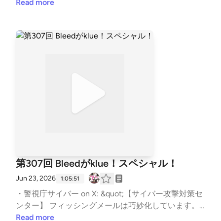
cans | U.S. Department of the Treasury ・Cybercrimin
Read more
さえる」ってあんまり言いません？報道で言われてい
al VPN used by ransomware actors dismantled in glob
ることの是非。リークには間違いもあることに注意。
al crackdown &#8211; VPN service featured in almost
原因は一旦さておき、でた影響についてフォーカスし
every major Europol-supported cybercrime investigati
てみよう。学校給食の件は自分にとっては盲点でし
on | Europol ・Telegram shortlinks knocked offline ov
た。自分たちから、自分たちへの影響の整理は必要で
er sanctioned VPN connection ・Improve Router Hyg
すね。「Hugging Face」って聞いて映画の「エイリ
iene to Protect Against Russian State-Sponsored Targ
アン」思い出した。実はAIがやっていました事案。思
eting | Cyber.gov.au ・JADEPUFFER: Agentic ransom
う存分過ぎた。外に出るための動きをするとは。AI in
ware for automated database extortion | Sysdig ・自
the wild!!! 守る側の行動は断られるんかーい。思考パ
動で恐喝まで遂行するエージェント型ランサムの観測
ターンが人間がしそうなことをしてるとボクも思っ
事例についてまとめてみた &#8211; piyolog 辻伸弘メ
た。人間側が制御できていないことが問題。ん？もし
モ：humanだもの。辻だけがいない回。2人いるとな
かして、これもマーケティング的なことだったりす
んとかなるという3人。合格後の話もいいですね！も
る？うがちすぎかな。状況の変化速度に追随しないと
う1つのTDR。1つのチャンネルのためにドメイン全体
第307回 Bleedがklue！スペシャル！
なぁ。想定外があるからやめられない。 【チャプタ
ってえぐい。なかなかに図りかねる部分もあるけど、
ー】 | いきなりお便りのコーナー | 00:00 | | (T) Ranso
Jun 23, 2026
犠牲の方が大きいようにも思う。攻撃のインフラにな
1:05:51
mHouse の活動と最近の国内事案 | 24:01 | | (N) Open
ってるところちょくちょく見かけるから、ここまです
・警視庁サイバー on X: &quot;【サイバー攻撃対策セ
AI のモデルによる Hugging Face への攻撃 | 42:32 | |
る場合の基準示してほしい。攻撃者のサプライチェー
ンター】 フィッシングメールは巧妙化しています。
オススメのアレ | 61:33 | The post 第311回 外の影響範
ンを絶つ、弱いところを狙う方向なんですかね。能動
今回紹介する「二段階式フィッシングメール」は、１
Read more