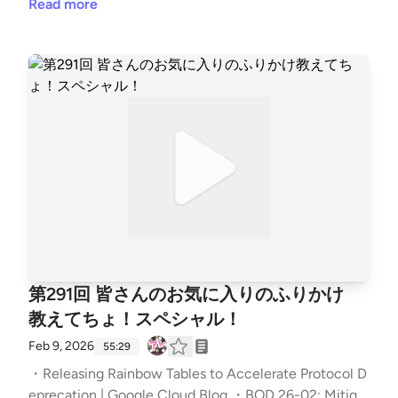
いつも触れてるというか身に付けてるってレベル。大
・ペット同伴可のお出かけ先を、カンタンに見つける
Read more
好きではなかった。CVE分のKEV。Mediumどう見て
ならWan!Pass（ワンパス） ・GTIG AI Threat Tracker:
る？接してる？今しなくていいものにリソースかけて
Distillation, Experimentation, and (Continued) Integra
しまう、今しないといけないことを見逃してしまうを
tion of AI for Adversarial Use | Google Cloud Blog ・A
避けよう。KEVの中でExploitがあるものの割合。KEV
I-Poisoning &amp; AMOS Stealer: How Trust Became
の有用性が明らかに。時系列でも見てみた。自分たち
the Biggest Mac Threat | Huntress ・Vulnerability for
のところに来るか来ないかを判断する指標。ベンダー
ecast 2026: The Year Ahead ・GitHub &#8211; FIRST
の方々もうちょっと頑張ってくださいよ！ 【チャプ
dotorg/Vuln4Cast: A collection of data fetchers, and
ター】 | いつもの雑談から | 00:00 | | お便りのコーナ
simple quarterly and yearly CVE forecasting models.
ー | 03:25 | | (N) 韓国の国税庁の大失敗 | 16:59 | | (P) 2
・CVEForecast ・Employee Monitoring and SimpleH
025年に悪用されたゼロデイ脆弱性 | 29:29 | | (T) 過去
elp Software Abused in Ransomware Operations | Hu
5 年間の CISA KEV 調べてみた | 42:19 | | オススメの
ntress ・GitHub &#8211; 0x706972686f/RMM-Catal
アレ | 61:20 | The post 第294回 追いかけてなのか、
ogue ・Proton Authenticator: Private, secure 2FA aut
お湯かけてなのか！スペシャル！ first appeared on p
henticator | Proton 辻伸弘メモ：CM流れてきてびっ
第291回 皆さんのお気に入りのふりかけ
odcast - #セキュリティのアレ.
くりうらやましかった。ふりかけ届くの楽しみ。ある
教えてちょ！スペシャル！
意味でのTMN。ワンパス。ぴよログ。どっちもどっ
ちな気がするので自分は利便性重視でいくかな。頻度
Feb 9, 2026
55:29
にもよるけど。会社行かへんから攻撃けーへんのかな
・Releasing Rainbow Tables to Accelerate Protocol D
ぁ。ディスカッションは準備大変かもやけど実りあり
eprecation | Google Cloud Blog ・BOD 26-02: Mitigat