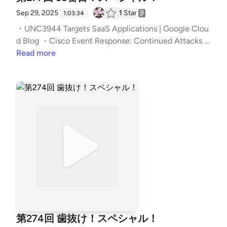
て拡張性も高い。日本証券業協会のCMはもう歌え
| 52:59 | The post 第281回 一緒に居なくても仲良し
Sep 29, 2025
1
Star
る。リアルタイムフィッシングが発生。絵文字認証ど
1:03:34
だ！スペシャル！ first appeared on podcast - #セキ
う突破してるんやろか。ガイドラインいいですね。少
・UNC3944 Targets SaaS Applications | Google Clou
ュリティのアレ.
しでも進むといいな。サポートコストが結構ありそ
d Blog ・Cisco Event Response: Continued Attacks A
う。これAitMも含んでる？そのほうが実現しやすそ
gainst Cisco Firewalls ・CISA Directs Federal Agenci
Read more
うな攻撃だと思うんです。注意喚起方法ってあまり変
es to Identify and Mitigate Potential Compromise of
化ないときありますよね。やっぱブックマークかアプ
Cisco Devices | CISA ・Cisco ASAおよびFTDにおけ
リですよ！人の部分は色々な意味で疎かになっちゃい
る複数の脆弱性（CVE-2025-20333、CVE-2025-203
かんなと。技術というか欺術ってね。セキュリティに
62）に関する注意喚起 ・ArcaneDoor &#8211; New e
詳しい人が他の方の業務を学ぶという「セキュリティ
spionage-focused campaign found targeting perimet
+(プラス)」を提唱します！ 【チャプター】 | 1 | いつ
er network devices ・What happens when a cybersec
もの雑談から | 00:00 | | 2 | お便りのコーナー | 06:24 |
urity company gets phished? – Sophos News ・INC-2
| 3 | (T) Filefix と Cache smuggling の組み合わせによ
025-003: March 2025 Internal Sophos Phishing Atte
る攻撃 | 15:35 | | 4 | (N) フィッシングに耐性のある多
mpt | Sophos ・Assessing the Aftermath: the Effects
要素認証の必要性 | 27:37 | | 5 | オススメのアレ | 50:0
of a Global Takedown against DDoS-for-hire Services
3 | The post 第279回 安全だけではなく安心を！スペ
| USENIX ・3束ね山形のとびきりそば – 小川製麺所
シャル！ first appeared on podcast - #セキュリティ
辻伸弘メモ：一時休止。ニーズがあれば復活するか
のアレ.
も。 【チャプター】 | いつもの雑談から | 00:00 | | お
第274回 歯抜け！スペシャル！
便りのコーナー | 04:14 | | (P) Cisco ASA のゼロデイ