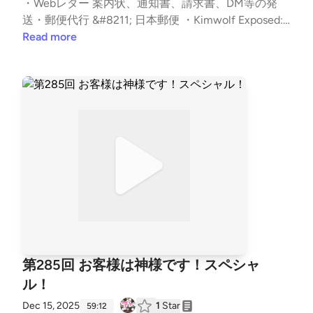
・Webレター 案内状、通知書、請求書、DM等の発
てちょ！スペシャル！ first appeared on podcast - #
止めるルールはあるのか？事前にルール決めておくの
送・郵便代行 &#8211; 日本郵便 ・Kimwolf Exposed:
セキュリティのアレ.
がいいね。2024年に比べてスピードアップ。OS関係
The Massive Android Botnet with 1.8 Million Infected
Read more
の脆弱性は1日未満で悪用が50%。日本で使ってない
Devices ・A Broken System Fueling Botnets | Synthie
が、海外支社で使っている場合もあるので注意。対応
nt ・証券口座乗っ取りの“STBが踏み台”報道がケーブ
会社側が厳しい状況は続いている。自社で収集しない
ルテレビ業界に波紋 問題は「ネット通販等で売られ
といけないし、見直しもしないといけない。EPSSに
ている管理されていない端末」 &#8211; ITmedia NE
頼りたくなる。観測網が充実していれば良いが、後手
WS ・2025 CVE Data Review – JerryGamblin.com ・
に回る。AIや情報共有のスピードUPが求められる。
CVE.ICU &#8211; CVE Analysis Dashboard ・Resecuri
パッチの当てにくさも対応遅れる一因ではないか？パ
ty | Synthetic Data: A New Frontier for Cyber Decepti
ッチ自体の品質UPが求められる。パッチ適用時の試
on and Honeypots ・シリーズ累計販売数４億５千万
験だけをやってくれるところがあるといいな。辻さん
本突破の「ファミボス」 初のファミマルプレミアム
って今何してるんやろ？って言われないようにしない
商品「ファミボス ゲイシャブレンド ブラック」を発
とな。 【チャプター】 | いつもの雑談から | 00:00 | |
売～幻の品種と呼ばれるエチオピア産「ゲイシャ豆」
お便りのコーナー | 02:50 | | (P) Infostealer の管理パ
を51%使用～ | 株式会社ファミリーマートのプレスリ
ネルから情報を得た話 | 13:51 | | (T) 金融機関を騙るフ
リース 辻伸弘メモ：アレましておめでとうございま
第285回 お客様は神様です！スペシャ
ィッシングの状況 | 27:11 | | (N) VulnCheck KEV 2025
す！今年の1文字決めてます。どっちのVPN？皆さん
年まとめ | 46:37 | | オススメのアレ | 63:19 | The post
ル！
合格おめでとうございます！連絡するスキーム依存の
第289回 初のオンライン公開収録やで！スペシャル！
難しさ。事故の時あったら良さそうなもの。あいす
Dec 15, 2025
1
Star
59:12