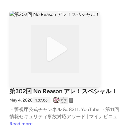
た。2個来るのいやらしい。確立される良さと失われ
ナー・製品情報 ･【第11回】情報セキュリティ事故対
るもの。動き始めてるで。なんからの方法か。またも
応アワード、優れた事故対応を表彰 | TECH+（テック
やこの流れか。ちょっと複雑なほうのサービスサプラ
プラス） ･【感動】NotebookLMで#セキュリティの
イチェーン。セキュリティ企業でも使っている人た
アレ第304回を超分かりやすく要約してみた | KENGO
ち、使うことを決めた人たちが専門家とは限らないで
の気まぐれブログ ･ClickFix Evolves with PySoxy Prox
すもんね。脅威の見積もりをする際の範囲。攻撃者の
ying | ReliaQuest Threat Research ･A shared responsi
対象への理解。BOD 26-04。大注目。何で評価する
bility: Protecting customers through Coordinated Vul
のか。CVE掲載からKEVの掲載までの期間について。
nerability Disclosure ･Nightmare Eclipse ･情報セキュ
リッチメントいい！次の一手を考えるのに使っていこ
リティ早期警戒パートナーシップガイドライン | 情報
うと思ってます。CISAの皆さん聴いてますか？Bleed
セキュリティ | IPA 独立行政法人 情報処理推進機構 ･
って怖い単語ですわ。いったん落ち着こう。手抜かり
エクサガン ポケット | ドクターエア（DOCTORAIR）
なくしたい。フォレンジックトリアージに必要な情報
公式ブランドサイト 辻伸弘メモ：Dropboxからお便り
の公開。外からわからんもんなぁ。あってよかった二
来たよ。たしかにフィッシングの手口として使えます
第302回 No Reason アレ！スペシャル！
要素認証。 【チャプター】 | いつもの雑談から | 00:0
ね。オレが先。情報セキュリティ事故対応アワードの
0 | | お便りのコーナー | 04:42 | | (N) klue からのサー
May 4, 2026
コンテンツ出てるんで見てください！動画もあるよ！
1:07:06
ビスサプライチェーン攻撃 | 14:52 | | (T) CISA の BOD
なかなかに時間が押し押しやったんですよ。サイバー
・警視庁公式チャンネル &#8211; YouTube ・第11回
26-04 について | 26:58 | | (P) FortiGate を対象にした
セキュリティの大冒険。文字文字。会社みたいな泥棒
情報セキュリティ事故対応アワード | マイナビニュー
攻撃キャンペーン “FortiBleed” | 45:04 | | オススメの
って表現いいなぁ。公開タイミングとコードの送信タ
ス ・How VPNs and Residential Proxies Are Used in A
Read more
アレ | 58:17 | The post 第307回 Bleedがklue！スペシ
イミング。自分の言葉に落とすって大事！これがモノ
buse: Findings from 2026 RSAC Research | IPinfo.io