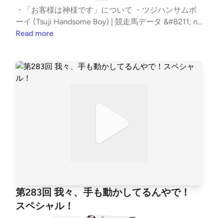
first appeared on podcast - #セキュリティのアレ.
る。C2からだったら信頼性高い数字っぽい。何故こ
・「お客様は神様です」について ・ツジハンサムボ
んなに多いのか。除外してへんのかい！STPって主語
ーイ (Tsuji Handsome Boy) | 競走馬データ &#8211; ne
でかく汚名きせられた感ある。もはやマルウェアみた
tkeiba ・4.3 Million Browsers Infected: Inside ShadyP
Read more
いなプロクシだけに踏んだり蹴ったりってね。高齢化
anda&#8217;s 7-Year Malware Campaign | Koi Blog ・
でも間違ってない。右肩上がりのCVE。WPのプラグ
The AMOS infostealer is piggybacking ChatGPT’s cha
インは水増し要因っぽさありますよね。あんま変わら
t-sharing feature | Kaspersky official blog ・AI-Poison
ないというかちょっと悪くなってる。注意喚起側にな
ing &amp; AMOS Stealer: How Trust Became the Big
んらかのテコ入れが必要だと思った。流す情報と使い
gest Mac Threat | Huntress ・New AMOS Infection V
方のセット。SLH関連。やったったと宣言したのに。
ector Highlights Risks around AI Adoption ・当社サー
障害起きて実IP。キルスイッチなかったんかいね。漏
ビスを装ったフィッシング詐欺メールにご注意くださ
洩データの活用の是非。とはいえ欺き方難しいですよ
い ・【重要】先日ご案内したフィッシング詐欺メー
ね。さらにとはいえ学びはあった。 【チャプター】 |
ルに関する追加情報 ・Foam Cleaner 200ml – Kicks
いつもの雑談から | 00:00 | | お便りのコーナー | 05:14
Wrap®︎ 辻伸弘メモ：臨場ええわ。三波春夫さんです
| | (N) Residential Proxy を利用する Kimwolf ボットネ
ね。テンションも関西弁もバキバキ。尋常じゃ無い
ットの感染手法 | 21:33 | | (P) 2025年の脆弱性状況ふ
回。公開オンライン収録について。2026年1月24日2
りかえり | 40:01 | | (T) Resecurity によるハニーポッ
2時からです。連絡くださいね！ランサムボーイ。ハ
第283回 我々、手も動かしてるんやで！
ト観測 | 59:36 | | オススメのアレ | 72:56 | The post 第
ンサムギャング。300回見えてきた。マルチプルじゃ
287回 5点から10点は底上げされるんだ！スペシャ
スペシャル！
なくてマルチキャスト。詳しい方は教えてください。
ル！ first appeared on podcast - #セキュリティのア