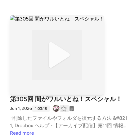
囲も考えなあかんなぁ！スペシャル！ first appeared
的サイバーの無害化処理には期待したいところなんで
通目の不審なメールを見破った人に対して、２通目に
on podcast - #セキュリティのアレ.
す。ルータを狙った攻撃への注意喚起を見て。古っ！
さらに巧妙なフィッシングメールを送りつけるもの
18年前やしSNMPやし。どう受け止めるか。それだけ
で、メール受信者の注意力を逆手に取った手法と言え
使われ続けられるって攻撃者にとってうまみのある脆
ます。 #フィッシング [https://t.co/N0xReCVlaZ&quo
弱性なんですね。AIが背景にいそうな攻撃。Langflo
t;](https://t.co/N0xReCVlaZ&quot;) / X ・An Update
wめちゃ使い勝手良さそう。武器化的な意味でも。ど
on the Recent Klue Security Incident &#8211; Klue ・
ういうところからそう評価したのか。単なるリトライ
Cybercrime Breaches Klue: Salesforce Data Impacted
ではなく、状況判断からの是正をしているように見え
for Many Victims, including Huntress | Huntress ・BO
る。運がいいとか悪いとかではなく順番が回ってくる
D 26-04: Prioritizing Security Updates Based on Risk |
って感じですね。 【チャプター】 | いつもの雑談から
CISA ・GitHub &#8211; cisagov/vulnrichment: A repo
| 00:00 | | お便りのコーナー | 03:32 | | (N) 米財務省に
to conduct vulnerability enrichment. · GitHub ・Analy
よる制裁の思わぬ影響 | 19:08 | | (P) ロシアからの攻
sis of Reported Credential Compromise of FortiGate
撃に関する国際共同アドバイザリ | 31:27 | | (T) AI エ
Devices | Fortinet Blog ・CISA Urges Hardening Forti
第305回 間がワルいとね！スペシャル！
ージェントによるランサム攻撃 | 45:53 | | オススメの
net Devices After Reports of Credential Exposure | CI
アレ | 63:20 | The post 第310回 おまえんち踏み台サ
Jun 1, 2026
SA ・Inside the FortiBleed Open Directory: A Technic
1:03:18
ービスで！スペシャル！ first appeared on podcast -
al Analysis of What the Attacker Left Behind | CloudS
･削除したファイルやフォルダを復元する方法 &#821
#セキュリティのアレ.
EK ・ぽてとちゃん。 &#8211; YouTube 辻伸弘メモ：
1; Dropbox ヘルプ ･【アーカイブ配信】第11回 情報セ
めっちゃトラックしたろ。初Qi。過去から来てまし
キュリティ事故対応アワード｜2026-05-29｜ITセミ
Read more