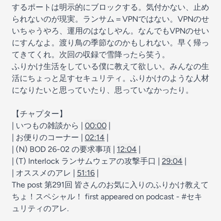
するポートは明示的にブロックする。気付かない、止め
られないのが現実。ランサム＝VPNではない。VPNのせ
いちゃうやろ、運用のはなしやん。なんでもVPNのせい
にすんなよ。渡り鳥の季節なのかもしれない。早く帰っ
てきてくれ。次回の収録で雪降ったら笑う。
ふりかけ生活をしている僕に教えて欲しい。みんなの生
活にちょっと足すセキュリティ。ふりかけのような人材
になりたいと思っていたり、思っていなかったり。
【チャプター】
| いつもの雑談から |
00:00
|
| お便りのコーナー |
02:14
|
| (N) BOD 26-02 の要求事項 |
12:04
|
| (T) Interlock ランサムウェアの攻撃手口 |
29:04
|
| オススメのアレ |
51:16
|
The post
第291回 皆さんのお気に入りのふりかけ教えて
ちょ！スペシャル！
first appeared on
podcast - #セキ
ュリティのアレ
.