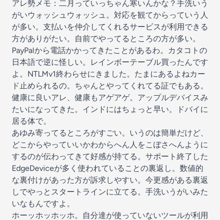
アレ勢メモ：二月っていっちゃん寒いんかな？手洗いう
がいウォッシュウォッシュ。対応を観てからっていう人
が多い。支払いを仲介してくれるサービスが利用できる
方がありがたい。自前でやってるところの方が多い。
PayPalから電話かかってきたことがあるわ。カタコトの
日本語で逆に怪しい。レインボーテーブル買ったんです
よ。NTLMv1終わらせにきました。たまにあるよねカー
ド止められるの。ちゃんとやってくれてる証でもある。
健康に良いアレ、健康もアゲアゲ。アップルデバイスみ
たいになってきた。インドにはちょっと早い。ドバイに
居る体で。
あゆみ寄ってるところがすごい。いうのは簡単だけど、
どこからやっていいかわからへん人をこぼさへんように
するのが伝わってきて好感が持てる。サポート終了した
EdgeDeviceが多く使われていることの裏返し。数値的
な裏付けがあった方が訴求しやすい。今更感がある裏返
しでやっとスタートラインに立てる。手洗いうがいみた
いなもんですよ。
ホーッホッホッホ。自分達が使っていないツールが利用