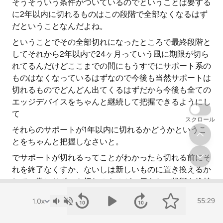
そうそういう条件がついているのでということは要する
に2年以内に切れるものはこの段階で全部なくなるはず
だということなんだよね。
ということでその全部切れになったところで最終段階と
してそれから2年以内で24ヶ月っていう風に期限が切ら
れてるんだけどここまでの間にもうすでにサポート系の
ものはなくなっているはずなので今後も当然サポートは
切れるものでどんどん出てくるはずだから今後も全ての
エッジデバイスをちゃんと継続して把握できるようにし
て
スクロール
それらのサポートが1年以内に切れるかどうかというこ
とをちゃんと把握しなさいと。
でサポートが切れるってことがわかったら切れる前にそ
れを終了なくすか、ないしは新しいものに置き換えるか
して、常にサポート切れのものが一個もない状態を維持
しなさいと。
55:29
こういうプロセスを確立しなさいとこれを2年以内にや
りなさいというふうに要求していてトータル2年間でや