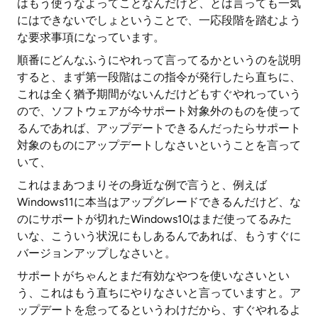
はもう使うなよってことなんだけど、とは言っても一気
にはできないでしょということで、一応段階を踏むよう
な要求事項になっています。
順番にどんなふうにやれって言ってるかというのを説明
すると、まず第一段階はこの指令が発行したら直ちに、
これは全く猶予期間がないんだけどもすぐやれっていう
ので、ソフトウェアが今サポート対象外のものを使って
るんであれば、アップデートできるんだったらサポート
対象のものにアップデートしなさいということを言って
いて、
これはまあつまりその身近な例で言うと、例えば
Windows11に本当はアップグレードできるんだけど、な
のにサポートが切れたWindows10はまだ使ってるみた
いな、こういう状況にもしあるんであれば、もうすぐに
バージョンアップしなさいと。
サポートがちゃんとまだ有効なやつを使いなさいとい
う、これはもう直ちにやりなさいと言っていますと。ア
ップデートを怠ってるというわけだから、すぐやれるよ