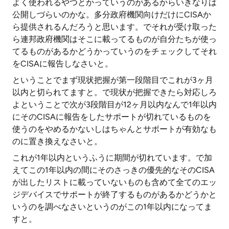
よく使われるやつとかっていうのがあるからいきなりは
公開しづらいのかな。多分政府機関向けだけにCISAか
ら提供されるんだろうと思います。でそれが受け取った
ら連邦政府機関はそこに載ってるものが自分たちが使っ
てるものがあるかどうかっていうのをチェックしてそれ
をCISAに報告しなさいと。
ということでまず現状把握が第一段階目でこれが3ヶ月
以内と切られてますと。で現状が把握できたら対応しろ
よということで次が3段階目が12ヶ月以内なんで1年以内
にそのCISAに報告をしたサポートが切れているものを
使うのをやめるかないしはちゃんとサポートが有効なも
のに置き換えなさいと。
これが1年以内というふうに期間が切れています。で加
えてこの1年以内の間にそのさっきの優先的なそのCISA
が出したリストに載っていないものも含めて全てのエッ
ジデバイスでサポートが終了するものがあるかどうかと
いうのを調べなさいというのがこの1年以内になってま
すと。