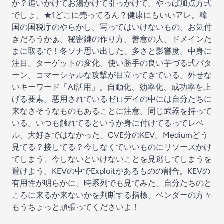
か？追いかけてお湯かけて引っかけて。やっぱ加点方式
でしょ。★1どこに売ってるん？健康にもいいアレ。韓
国の国税庁のやらかし。写ってはいけないもの。お気付
きだろうかぁ。秘密鍵の作り方。善意の人。ドメインた
まに取るで！冬ソナ思い出した。多さと影響度。中身に
注目。ターゲットの変化。使い勝手の良い芋づる式パタ
ーン。コマーシャルな攻撃が目立ってきている。外せな
いキーワード「AI活用」。自動化、効率化、成功率を上
げる要素。悪用されているゼロデイの中には自分たちに
来なさそうなものもあることに注意。同じ武器を持って
いる。いつも触れてるというか身に付けてるってレベ
ル。大好きではなかった。CVE分のKEV。Mediumどう
見てる？接してる？今しなくていいものにリソースかけ
てしまう、今しないといけないことを見逃してしまうを
避けよう。KEVの中でExploitがあるものの割合。KEVの
有用性が明らかに。時系列でも見てみた。自分たちのと
ころに来るか来ないかを判断する指標。ベンダーの方々
もうちょっと頑張ってくださいよ！