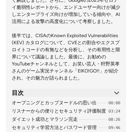
く解説しました。さらに、Googleの2025年ゼロデ
イ脆弱性レポートから、エンドユーザー向けが減少
しエンタープライズ向けが増加している傾向や、AI
活用による攻撃の高度化について考察しました。
後半では、CISAのKnown Exploited Vulnerabilities
(KEV) カタログについて、CVEとの割合やエクスプ
ロイトコードの有無などを分析し、その有用性と限
界について議論しました。最後に、お勧めの
YouTubeチャンネルとして、お笑い芸人・狩野英孝
さんのゲーム実況チャンネル「EIKO!GO!!」が紹介
され、その魅力が語られました。
目次
オープニングとカップヌードルの思い出
00:00
リスナーからの便りとセキュリティ評価制度
03:24
ダイエット成功とマラソン完走
08:26
セキュリティ学習方法とパスワード管理
09:46