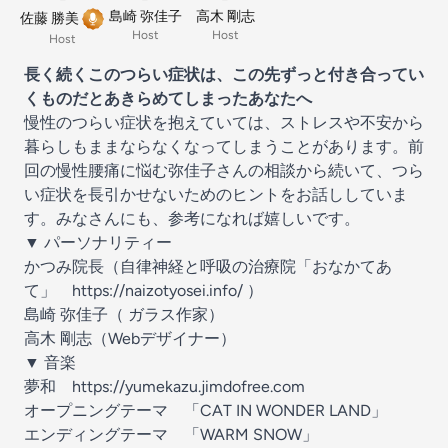
島崎 弥佳子
高木 剛志
佐藤 勝美
Host
Host
Host
長く続くこのつらい症状は、この先ずっと付き合ってい
くものだとあきらめてしまったあなたへ
慢性のつらい症状を抱えていては、ストレスや不安から
暮らしもままならなくなってしまうことがあります。前
回の慢性腰痛に悩む弥佳子さんの相談から続いて、つら
い症状を長引かせないためのヒントをお話ししていま
す。みなさんにも、参考になれば嬉しいです。
▼ パーソナリティー
かつみ院長（自律神経と呼吸の治療院「おなかてあ
て」
https://naizotyosei.info/
）
島崎 弥佳子（ ガラス作家）
高木 剛志（Webデザイナー）
▼ 音楽
夢和
https://yumekazu.jimdofree.com
オープニングテーマ 「CAT IN WONDER LAND」
エンディングテーマ 「WARM SNOW」