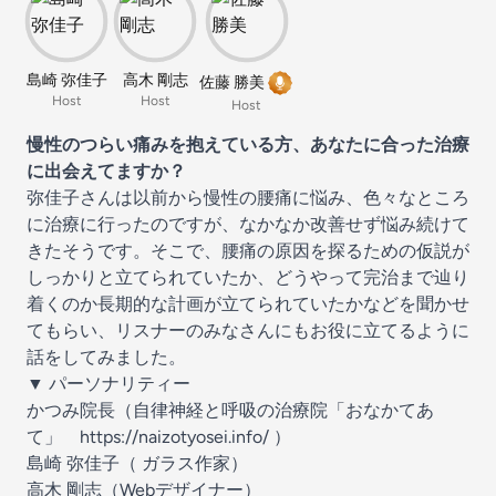
島崎 弥佳子
高木 剛志
佐藤 勝美
Host
Host
Host
慢性のつらい痛みを抱えている方、あなたに合った治療
に出会えてますか？
弥佳子さんは以前から慢性の腰痛に悩み、色々なところ
に治療に行ったのですが、なかなか改善せず悩み続けて
きたそうです。そこで、腰痛の原因を探るための仮説が
しっかりと立てられていたか、どうやって完治まで辿り
着くのか長期的な計画が立てられていたかなどを聞かせ
てもらい、リスナーのみなさんにもお役に立てるように
話をしてみました。
▼ パーソナリティー
かつみ院長（自律神経と呼吸の治療院「おなかてあ
て」 ⁠
https://naizotyosei.info/⁠
）
島崎 弥佳子（ ガラス作家）
高木 剛志（Webデザイナー）⁠⁠⁠⁠