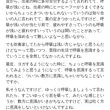
昔から、出産の時に多分苦労するよって言われてて、呼
吸が浅いとね、出産の時にヒーヒーフーがうまくできな
いからちょっときついかもしれないっていうのは知り合
いの人に言われてて、案の定きつかったんですけど、呼
吸が浅いのが当たり前で、疲れやすさっていうのも呼吸
が浅いと疲れやすいっていうのは聞いたことがあって、
呼吸を深めるって難しいよなーと思いながら、
でも吹奏楽してたから呼吸は浅い方じゃないと思うんだ
けどなーって思いつつ、普段の生活で呼吸を意識するっ
ていうことを全然してなかったんですよね。
最近、ヨガするようになった時に、ちょっと呼吸を意識
してみようと思うようになって、呼吸を意識するって言
われると、ついつい数方に意識しちゃいがちなことない
ですか。
私そうなんですけど、ゆっくり呼吸しましょうって言わ
れたら、すごいゆっくり息を吸って、みたいな感じとい
うか、数方に意識がいきがちなんですけど、実は吐く方
に意識をしないといけないんですよね。