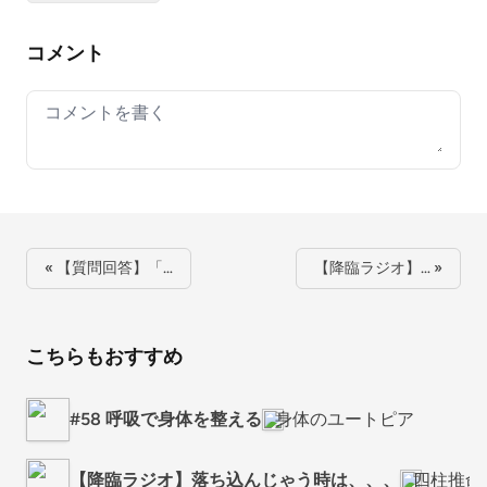
コメント
Your comment
« 【質問回答】「…
【降臨ラジオ】… »
こちらもおすすめ
#58 呼吸で身体を整える
身体のユートピア
【降臨ラジオ】落ち込んじゃう時は、、、
四柱推命