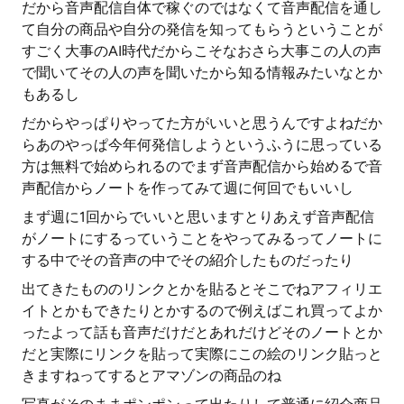
だから音声配信自体で稼ぐのではなくて音声配信を通し
て自分の商品や自分の発信を知ってもらうということが
すごく大事のAI時代だからこそなおさら大事この人の声
で聞いてその人の声を聞いたから知る情報みたいなとか
もあるし
だからやっぱりやってた方がいいと思うんですよねだか
らあのやっぱ今年何発信しようというふうに思っている
方は無料で始められるのでまず音声配信から始めるで音
声配信からノートを作ってみて週に何回でもいいし
まず週に1回からでいいと思いますとりあえず音声配信
がノートにするっていうことをやってみるってノートに
する中でその音声の中でその紹介したものだったり
出てきたもののリンクとかを貼るとそこでねアフィリエ
イトとかもできたりとかするので例えばこれ買ってよか
ったよって話も音声だけだとあれだけどそのノートとか
だと実際にリンクを貼って実際にこの絵のリンク貼っと
きますねってするとアマゾンの商品のね