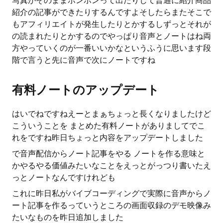
写真がそのままポンポンって出たりして普通に紹介商品
紹介の記事ができたりするんですよそしたらまたそこで
もアフィリエイトが発生したりとかするしずっとそれが
の読まれたりとかするのでやっぱり音声とノートはね両
方やっていくのが一番いいかなというふうに思います段
階で言うと先に音声で次にノートですね
有料ノートのアップデート
はいでねですねえーとまぁちょっと長くなりましたけど
こういうことを まとめた有料ノートがありましてでこ
れをですね昨日ちょっと内容をアップデートしました
で音声配信からノート記事をやる ノートを作る意味と
かやるやる価値みたいなことをえっとがっつり書いたえ
っとノートなんですけれども
これに昨日私がバイブコーディングで実際に音声からノ
ート記事を作るっていうところの画面収録のデモ映像み
たいなものを昨日追加しました