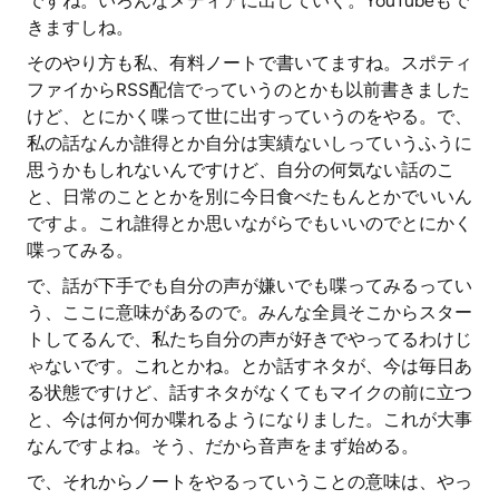
ですね。いろんなメディアに出していく。YouTubeもで
きますしね。
そのやり方も私、有料ノートで書いてますね。スポティ
ファイからRSS配信でっていうのとかも以前書きました
けど、とにかく喋って世に出すっていうのをやる。で、
私の話なんか誰得とか自分は実績ないしっていうふうに
思うかもしれないんですけど、自分の何気ない話のこ
と、日常のこととかを別に今日食べたもんとかでいいん
ですよ。これ誰得とか思いながらでもいいのでとにかく
喋ってみる。
で、話が下手でも自分の声が嫌いでも喋ってみるってい
う、ここに意味があるので。みんな全員そこからスター
トしてるんで、私たち自分の声が好きでやってるわけじ
ゃないです。これとかね。とか話すネタが、今は毎日あ
る状態ですけど、話すネタがなくてもマイクの前に立つ
と、今は何か何か喋れるようになりました。これが大事
なんですよね。そう、だから音声をまず始める。
で、それからノートをやるっていうことの意味は、やっ