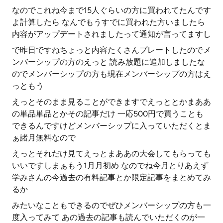
なのでこれね今まで15人ぐらいの方に買われてたんです
よ計算したら なんでもうすでに買われた方いましたら
内容がアップデートされましたって通知が言ってますし
で昨日ですねちょっと内容たくさんプレートしたのでメ
ンバーシップの方のえっと 読み放題に追加しましたな
のでメンバーシップの方も現在メンバーシップの方はえ
っともう
えっとそのまま見ることができますでえっととかまああ
の単品単品とかその記事だけ 一応500円で買うことも
できるんですけどメンバーシップに入っていただくとま
ぁ諸月無料なので
えっとそれだけ見てえっとまああの大会してもらっても
いいですしまぁもう1月月初め なのでね今月とりあえず
学みさんの今過去の有料記事とか限定記事をまとめてみ
るか
みたいなこともできるのでぜひメンバーシップの方も一
度入ってみて あの過去の記事も読んでいただくのが一