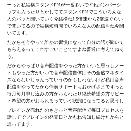
ーっと私結構スタンドFMが一番多いですねメンバーシ
ップも入ったりとかしててスタンドFMでこういろんな
人のバッと聞いていく今結構ね1.5倍速から2倍速ぐらい
で聞いてるので結構短時間でいろんな人の配信をね今聞
いてます。
だからそうやって誰かの習慣になって自分の話が聞いて
もらえるってこれすごいことですよね普通に考えてねそ
う。
だからやっぱり音声配信をやった方がいいと思うしノー
トもやった方がいいで音声配信自体はその全然マネタイ
ズならないじゃんっていうのかもしれないけど私は音声
配信をやってたから伴奏サポートもおかげさまでずっと
毎月毎月申し込みの方がおられたり継続希望の方リピー
ト希望の方がおられるっていう状態になってると思うし
ブレインが売れたのもきっと音声配信で毎日プロセスを
話してでブレインの発売日とかもね告知し続けたからと
思ってます。