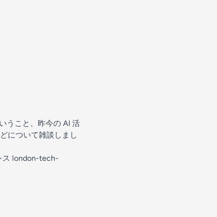
こと、昨今の AI 活
どについて雑談しまし
レス
london-tech-