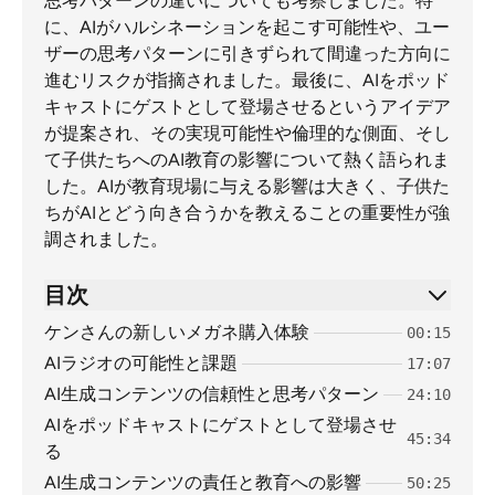
思考パターンの違いについても考察しました。特
に、AIがハルシネーションを起こす可能性や、ユー
ザーの思考パターンに引きずられて間違った方向に
進むリスクが指摘されました。最後に、AIをポッド
キャストにゲストとして登場させるというアイデア
が提案され、その実現可能性や倫理的な側面、そし
て子供たちへのAI教育の影響について熱く語られま
した。AIが教育現場に与える影響は大きく、子供た
ちがAIとどう向き合うかを教えることの重要性が強
調されました。
目次
ケンさんの新しいメガネ購入体験
00:15
AIラジオの可能性と課題
17:07
AI生成コンテンツの信頼性と思考パターン
24:10
AIをポッドキャストにゲストとして登場させ
45:34
る
AI生成コンテンツの責任と教育への影響
50:25