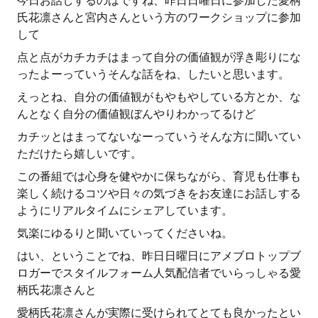
今日お話しするのはですね、昨日日曜日に参加した愛柄
氏花凛さんと宮内さんという方のワークショップに参加
して
点と点がカチカチはまって自分の価値観が浮き彫りにな
ったよーっていうそんな話をね、したいと思います。
えっとね、自分の価値観がもやもやしている方とか、な
んとなく自分の価値観ぼんやりわかってるけど
カチッとはまってないなーっていうそんな方に聞いてい
ただけたら嬉しいです。
この番組では心身を健やかに保ちながら、育児も仕事も
楽しく続けるコツや日々の気づきをお友達にお話しする
ようにリアルタイムにシェアしています。
気楽にゆるりと聞いていってくださいね。
はい、ということでね、昨日日曜日にアメブロトップブ
ロガーでスタイルフォーム人気配信者でいらっしゃる愛
柄氏花凛さんと
愛柄氏花凛さんが実際に受けられてとても良かったとい