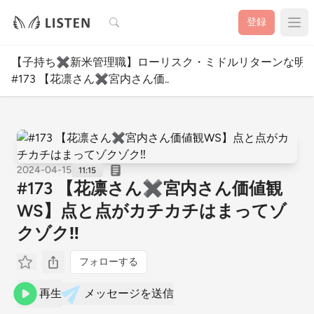
検索
登録
【子持ち✖️新米管理職】ローリスク・ミドルリターンな明
#173 【花凛さん✖️宮内さん価..
2024-04-15
11:15
#173 【花凛さん✖️宮内さん価値観
WS】点と点がカチカチはまってゾ
クゾク‼︎
フォローする
再生
メッセージを送信