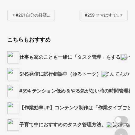
« #261 自分の経済…
#259 ママはすで… »
こちらもおすすめ
仕事も家のことも一緒に「タスク管理」をする
マナ
SNS発信に試行錯誤中（ゆるトーク）
てんてんのチャ
#394 テンション低め＆やる気がない時の時間管理術
【作業効率UP】コンテンツ制作は「作業タイプごと
子育て中におすすめのタスク管理方法。
【お家で稼
スクロール